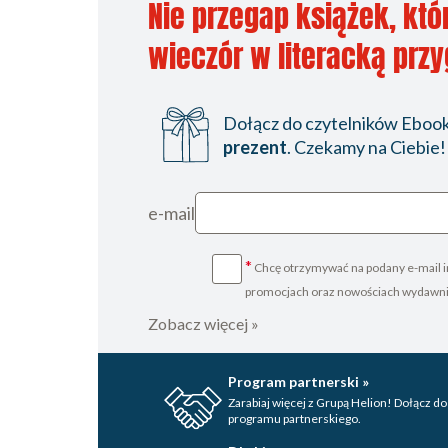
Nie przegap książek, któ
wieczór w literacką prz
Dołącz do czytelników Ebookp
prezent
. Czekamy na Ciebie!
e-mail
*
Chcę otrzymywać na podany e-mail i
promocjach oraz nowościach wydawn
Zobacz więcej »
Program partnerski »
Zarabiaj więcej z Grupą Helion! Dołącz do
programu partnerskiego.