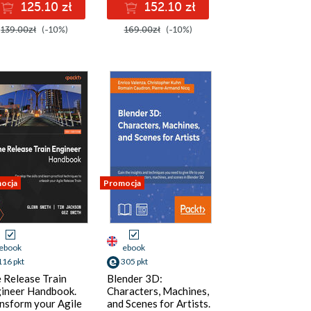
125.10 zł
152.10 zł
139.00zł
(-10%)
169.00zł
(-10%)
ocja
Promocja
ebook
ebook
116 pkt
305 pkt
 Release Train
Blender 3D:
ineer Handbook.
Characters, Machines,
nsform your Agile
and Scenes for Artists.