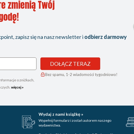
re zmienią Twój
ygodę!
oint, zapisz się na nasz newsletter i
odbierz darmowy
DOŁĄCZ TERAZ
Bez spamu, 1-2 wiadomości tygodniowo!
nformacje o zniżkach,
iczych.
więcej »
Wydaj z nami książkę »
Wypełnij formularz i zostań autorem naszego
wydawnictwa.