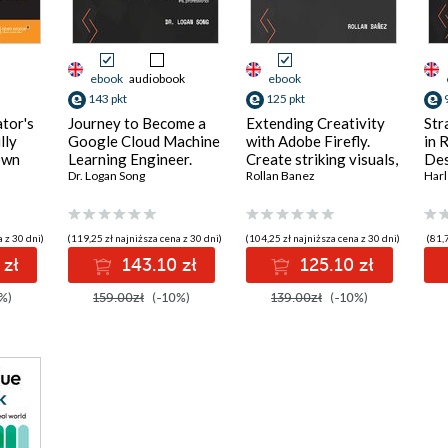
ebook
audiobook
ebook
143 pkt
125 pkt
tor's
Journey to Become a
Extending Creativity
Str
lly
Google Cloud Machine
with Adobe Firefly.
in 
own
Learning Engineer.
Create striking visuals,
Des
C
Build the mind and
Dr. Logan Song
add text effects, and
Rollan Banez
gui
Harl
uickly
hand of a Google
edit design elements
bus
Certified ML
faster with text
ado
professional
prompts
web
 z 30 dni)
(119,25 zł najniższa cena z 30 dni)
(104,25 zł najniższa cena z 30 dni)
(81,7
 zł
143.10 zł
125.10 zł
%)
159.00zł
(-10%)
139.00zł
(-10%)