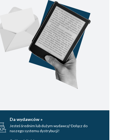
Da wydawców »
Jesteś średnim lub dużym wydawcą? Dołącz do
naszego systemu dystrybucji!