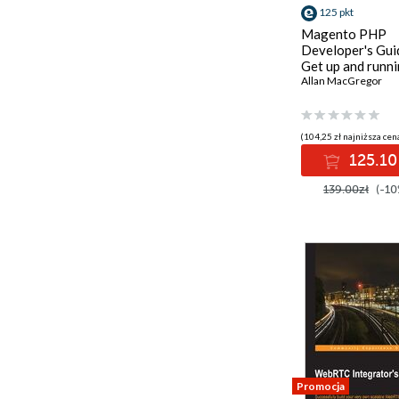
125 pkt
Magento PHP
Developer's Gui
Get up and runn
with the highly
Allan MacGregor
customizable an
powerful e-com
solution, Magen
(104,25 zł najniższa cena
125.10
139.00zł
(-10
Promocja