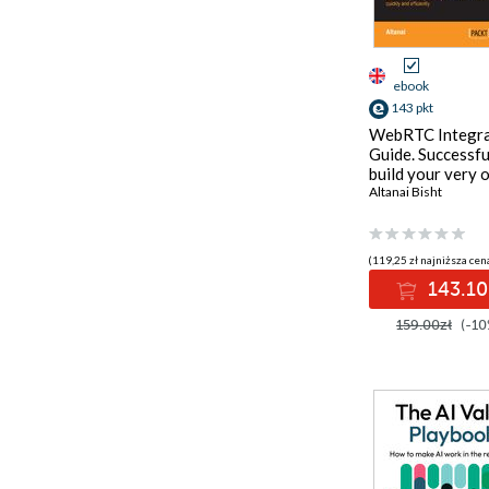
ebook
143 pkt
WebRTC Integra
Guide. Successfu
build your very 
scalable WebRT
Altanai Bisht
infrastructure q
and efficiently
(119,25 zł najniższa cena
143.10
159.00zł
(-10