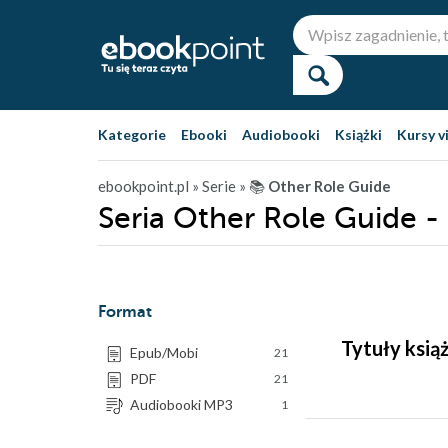
Kategorie
Ebooki
Audiobooki
Książki
Kursy v
ebookpoint.pl
» Serie
» 📚
Other Role Guide
Seria Other Role Guide -
Format
Tytuły ksią
Epub/Mobi
21
PDF
21
Audiobooki MP3
1