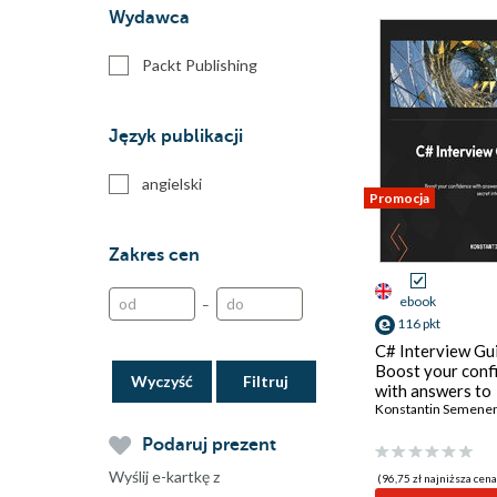
Wydawca
Packt Publishing
Język publikacji
angielski
Promocja
Zakres cen
ebook
–
116 pkt
C# Interview Gu
Boost your conf
Wyczyść
with answers to
hundreds of sec
Konstantin Semene
interview quest
Podaruj prezent
Wyślij e-kartkę z
(96,75 zł najniższa cena