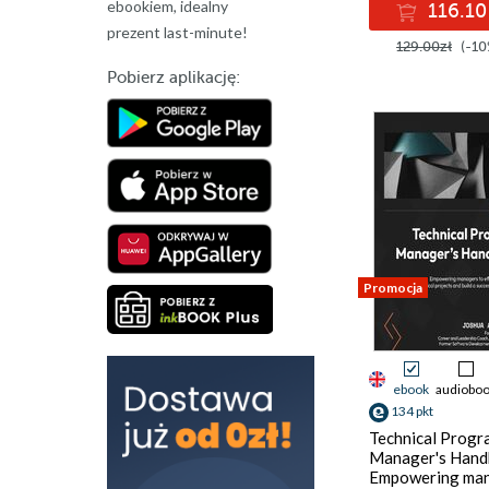
ebookiem, idealny
116.10
prezent last-minute!
129.00zł
(-10
Pobierz aplikację:
Promocja
ebook
audiobo
134 pkt
Technical Progr
Manager's Hand
Empowering ma