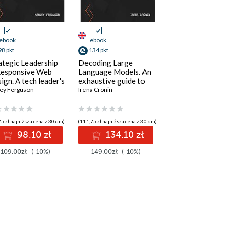
ebook
ebook
98 pkt
134 pkt
ategic Leadership
Decoding Large
Responsive Web
Language Models. An
ign. A tech leader's
exhaustive guide to
de to achieving
ey Ferguson
understanding,
Irena Cronin
iness excellence by
implementing, and
pting responsive
optimizing LLMs for
 design
NLP applications
5 zł najniższa cena z 30 dni)
(111,75 zł najniższa cena z 30 dni)
98.10 zł
134.10 zł
109.00zł
(-10%)
149.00zł
(-10%)