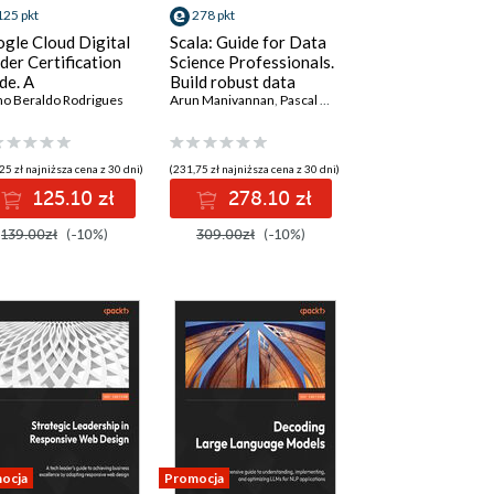
125 pkt
278 pkt
gle Cloud Digital
Scala: Guide for Data
der Certification
Science Professionals.
de. A
Build robust data
prehensive study
o Beraldo Rodrigues
pipelines with Scala
Arun Manivannan
,
Pascal Bugnion
,
Patrick R. Nicolas
de to Google Cloud
cepts and
hnologies
25 zł najniższa cena z 30 dni)
(231,75 zł najniższa cena z 30 dni)
125.10 zł
278.10 zł
139.00zł
(-10%)
309.00zł
(-10%)
ocja
Promocja