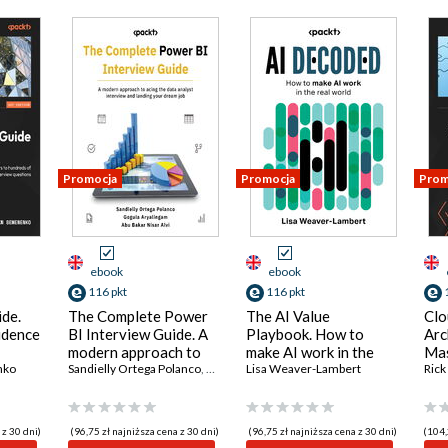
Promocja
Promocja
Prom
ebook
ebook
116 pkt
116 pkt
ide.
The Complete Power
The AI Value
Clo
idence
BI Interview Guide. A
Playbook. How to
Arc
modern approach to
make AI work in the
Mas
ret
nko
acing the data analyst
Sandielly Ortega Polanco
,
Gogula Aryalingam
real world
Lisa Weaver-Lambert
,
Abu Bakar Nisar Alvi
tec
Ric
ions
interview and landing
eff
your dream job
you
suc
 z 30 dni)
(96,75 zł najniższa cena z 30 dni)
(96,75 zł najniższa cena z 30 dni)
(104,
arc