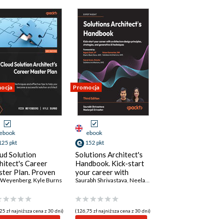
ocja
Promocja
ebook
ebook
125 pkt
152 pkt
ud Solution
Solutions Architect's
hitect's Career
Handbook. Kick-start
ter Plan. Proven
your career with
hniques and
k Weyenberg
,
Kyle Burns
architecture design
Saurabh Shrivastava
,
Neelanjali Srivastav
,
Rajesh Sheth
,
ective tips to help
principles, strategies,
 become a
and generative AI
cessful solution
techniques - Third
25 zł najniższa cena z 30 dni)
(126,75 zł najniższa cena z 30 dni)
hitect
Edition