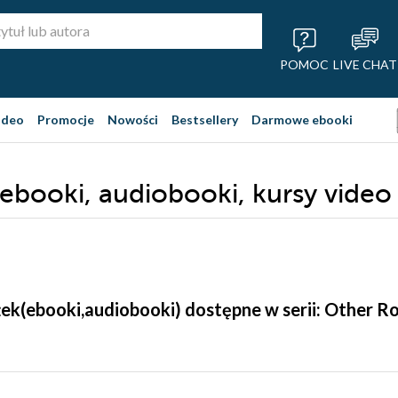
POMOC
LIVE CHAT
ideo
Promocje
Nowości
Bestsellery
Darmowe ebooki
 ebooki, audiobooki, kursy video
żek(ebooki,audiobooki) dostępne w serii: Other R