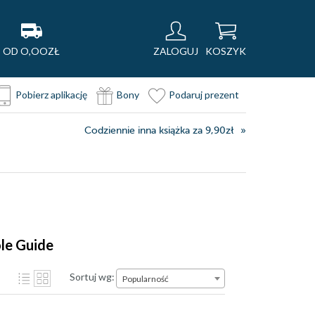
OD O,OOZŁ
ZALOGUJ
KOSZYK
Pobierz aplikację
Bony
Podaruj prezent
Codziennie inna książka za 9,90zł
ole Guide
Sortuj wg:
Popularność