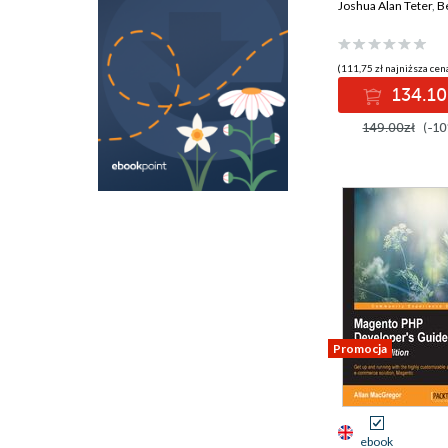
to efficiently m
Joshua Alan Teter
,
B
technical projec
build a successfu
career path
(111,75 zł najniższa cena
134.10
149.00zł
(-10
Promocja
ebook