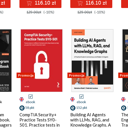
 zł
116.10 zł
116.10 zł
%)
129.00zł
(-10%)
129.00zł
(-10%)
Promocja
Promocja
Prom
ok
ebook
ebook
58 pkt
152 pkt
am
CompTIA Security+
Building AI Agents
The
book.
Practice Tests SY0-
with LLMs, RAG, and
Eng
nagers
501. Practice tests in
Knowledge Graphs. A
Tra