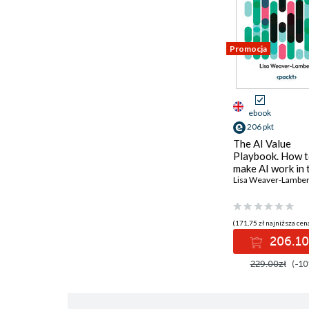
Promocja
ebook
206 pkt
The AI Value
Playbook. How 
make AI work in 
real world
Lisa Weaver-Lamber
(171,75 zł najniższa cena
206.10
229.00zł
(-10