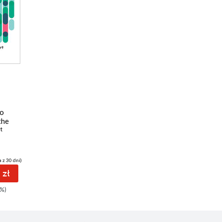
to
the
t
 z 30 dni)
 zł
%)