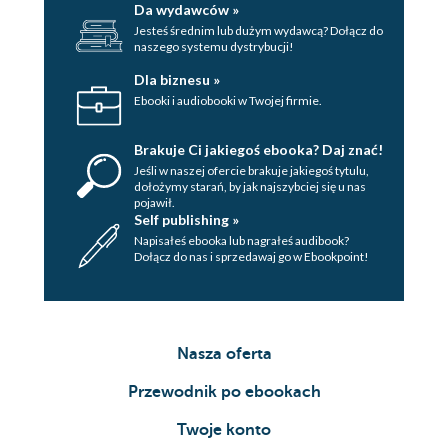
Da wydawców »
Jesteś średnim lub dużym wydawcą? Dołącz do
naszego systemu dystrybucji!
Dla biznesu »
Ebooki i audiobooki w Twojej firmie.
Brakuje Ci jakiegoś ebooka? Daj znać!
Jeśli w naszej ofercie brakuje jakiegoś tytulu,
dołożymy starań, by jak najszybciej się u nas
pojawił.
Self publishing »
Napisałeś ebooka lub nagrałeś audibook?
Dołącz do nas i sprzedawaj go w Ebookpoint!
Nasza oferta
Przewodnik po ebookach
Twoje konto