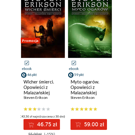
Promocja
ebook
ebook
46 pkt
59 pkt
Wicher śmierci.
Myto ogarów.
Opowieści z
Opowieści z
Malazańskiej
Malazańskiej
Księgi Poległych.
Steven Erikson
Księgi Poległych.
Steven Erikson
Tom 7
Tom 8
(43,50 zł najniższa cena z 30 dni)
46.75 zł
59.00 zł
55.00zł
(-15%)