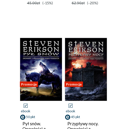
45.00zł
(-15%)
62.90zł
(-20%)
Promocja
Promocja
ebook
ebook
50 pkt
45 pkt
Pył snów.
Przypływy nocy.
Opowieści z
Opowieści z