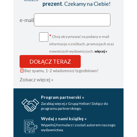
prezent
. Czekamy na Ciebie!
e-mail
*
Chcę otrzymywać na podany e-mail
informacje o zniżkach, promocjach oraz
nowościach wydawniczych.
więcej »
DOŁĄCZ TERAZ
Bez spamu, 1-2 wiadomości tygodniowo!
Zobacz więcej »
Program partnerski »
Zarabiaj więcej z Grupą Helion! Dołącz do
programu partnerskiego.
Wydaj z nami książkę »
Wypełnij formularz i zostań autorem naszego
wydawnictwa.