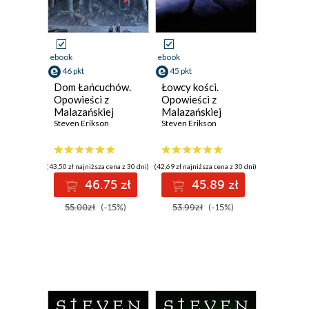
ebook
ebook
46 pkt
45 pkt
Dom Łańcuchów.
Łowcy kości.
Opowieści z
Opowieści z
Malazańskiej
Malazańskiej
Księgi Poległych.
Steven Erikson
Księgi Poległych.
Steven Erikson
Tom 4
Tom 6
(43,50 zł najniższa cena z 30 dni)
(42,69 zł najniższa cena z 30 dni)
46.75 zł
45.89 zł
55.00zł
(-15%)
53.99zł
(-15%)