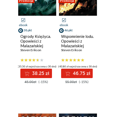
Promocja
Promocja
ebook
ebook
38 pkt
46 pkt
Ogrody Księżyca.
Wspomnienie lodu.
Opowieści z
Opowieści z
Malazańskiej
Malazańskiej
Księgi Poległych.
Steven Erikson
Księgi Poległych.
Steven Erikson
Tom 1
Tom 3
(35,50 zł najniższa cena z 30 dni)
(43,80 zł najniższa cena z 30 dni)
38.25 zł
46.75 zł
45.00zł
(-15%)
55.00zł
(-15%)