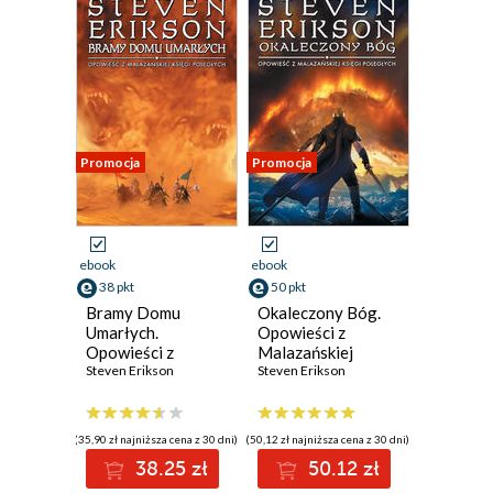
Promocja
Promocja
ebook
ebook
38 pkt
50 pkt
Bramy Domu
Okaleczony Bóg.
Umarłych.
Opowieści z
Opowieści z
Malazańskiej
Malazańskiej
Steven Erikson
Księgi Poległych.
Steven Erikson
Księgi Poległych.
Tom 10
Tom 2
(35,90 zł najniższa cena z 30 dni)
(50,12 zł najniższa cena z 30 dni)
38.25 zł
50.12 zł