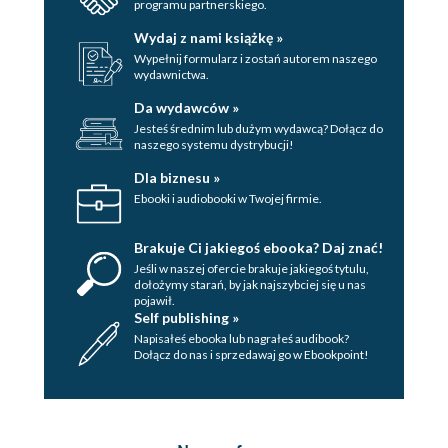
programu partnerskiego.
Wydaj z nami książkę »
Wypełnij formularz i zostań autorem naszego
wydawnictwa.
Da wydawców »
Jesteś średnim lub dużym wydawcą? Dołącz do
naszego systemu dystrybucji!
Dla biznesu »
Ebooki i audiobooki w Twojej firmie.
Brakuje Ci jakiegoś ebooka? Daj znać!
Jeśli w naszej ofercie brakuje jakiegoś tytulu,
dołożymy starań, by jak najszybciej się u nas
pojawił.
Self publishing »
Napisałeś ebooka lub nagrałeś audibook?
Dołącz do nas i sprzedawaj go w Ebookpoint!