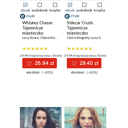
ebook
audiobook
książka
ebook
audiobook
książka
26 pkt
29 pkt
Whiskey Chaser.
Sidecar Crush.
Tajemnicze
Tajemnicze
miasteczko
miasteczko
Bootleg Springs
Lucy Score
,
Claire Kingsley
Bootleg Springs
Claire Kingsley
,
Lucy Score
#1
(14,99 zł najniższa cena z 30 dni)
(14,99 zł najniższa cena z 30 dni)
26.94 zł
29.40 zł
44.90zł
(-40%)
49.00zł
(-40%)