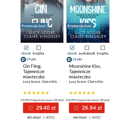
Promocja 2za1
Promocja 2za1
ebook
książka
ebook
audiobook
książka
29 pkt
26 pkt
Gin Fling.
Moonshine Kiss.
Tajemnicze
Tajemnicze
miasteczko
miasteczko
Bootleg Springs
Lucy Score
,
Claire Kingsley
Bootleg Springs
Lucy Score
,
Claire Kingsley
(14,99 zł najniższa cena z 30 dni)
(14,99 zł najniższa cena z 30 dni)
29.40 zł
26.94 zł
49.00zł
(-40%)
44.90zł
(-40%)