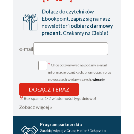
Dołącz do czytelników
Ebookpoint, zapisz się na nasz
newsletter i
odbierz darmowy
prezent
. Czekamy na Ciebie!
e-mail
*
Chcę otrzymywać na podany e-mail
informacje o zniżkach, promocjach oraz
nowościach wydawniczych.
więcej »
DOŁĄCZ TERAZ
Bez spamu, 1-2 wiadomości tygodniowo!
Zobacz więcej »
Program partnerski »
Zarabiaj więcej z Grupą Helion! Dołącz do