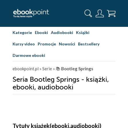
Kategorie
Ebooki
Audiobooki
Książki
Kursy video
Promocje
Nowości
Bestsellery
Darmowe ebooki
ebookpoint.pl
» Serie
» 📚
Bootleg Springs
Seria Bootleg Springs - książki,
ebooki, audiobooki
Tytuły książek(ebooki,audiobooki)