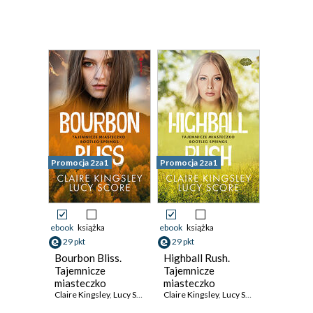
Promocja 2za1
Promocja 2za1
ebook
książka
ebook
książka
29 pkt
29 pkt
Bourbon Bliss.
Highball Rush.
Tajemnicze
Tajemnicze
miasteczko
miasteczko
Bootleg Springs
Claire Kingsley
,
Lucy Score
Bootleg Springs
Claire Kingsley
,
Lucy Score