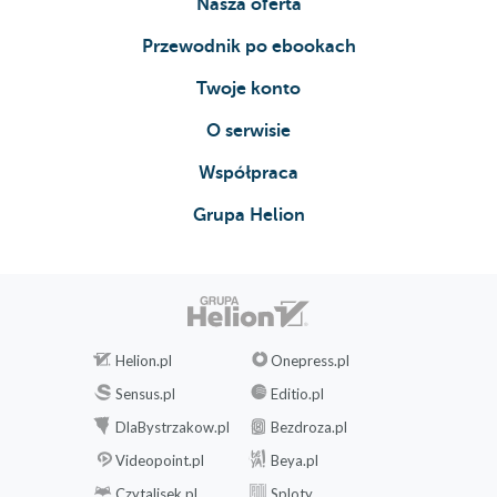
Nasza oferta
Przewodnik po ebookach
Twoje konto
O serwisie
Współpraca
Grupa Helion
Helion.pl
Onepress.pl
Sensus.pl
Editio.pl
DlaBystrzakow.pl
Bezdroza.pl
Videopoint.pl
Beya.pl
Czytalisek.pl
Sploty