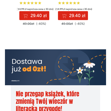
(14,99 zł najniższa cena z 30 dni)
(14,99 zł najniższa cena z 30 dni)
29.40 zł
29.40 zł
49.00zł
(-40%)
49.00zł
(-40%)
Nie przegap książek, które
zmienią Twój wieczór w
literacką przygodę!