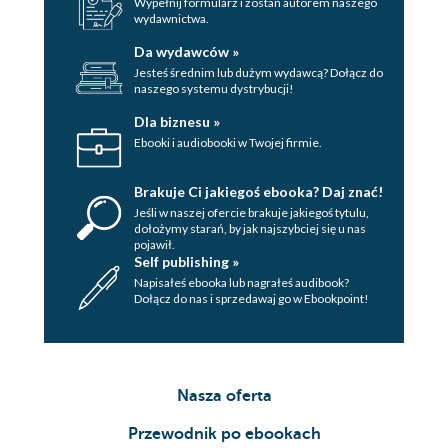
Wypełnij formularz i zostań autorem naszego
wydawnictwa.
Da wydawców »
Jesteś średnim lub dużym wydawcą? Dołącz do
naszego systemu dystrybucji!
Dla biznesu »
Ebooki i audiobooki w Twojej firmie.
Brakuje Ci jakiegoś ebooka? Daj znać!
Jeśli w naszej ofercie brakuje jakiegoś tytulu,
dołożymy starań, by jak najszybciej się u nas
pojawił.
Self publishing »
Napisałeś ebooka lub nagrałeś audibook?
Dołącz do nas i sprzedawaj go w Ebookpoint!
Nasza oferta
Przewodnik po ebookach