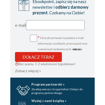
Ebookpoint, zapisz się na nasz
newsletter i
odbierz darmowy
prezent
. Czekamy na Ciebie!
e-mail
*
Chcę otrzymywać na podany e-mail
informacje o zniżkach, promocjach oraz
nowościach wydawniczych.
więcej »
DOŁĄCZ TERAZ
Bez spamu, 1-2 wiadomości tygodniowo!
Zobacz więcej »
Program partnerski »
Zarabiaj więcej z Grupą Helion! Dołącz do
programu partnerskiego.
Wydaj z nami książkę »