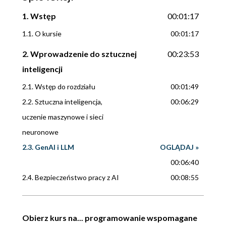
1. Wstęp
00:01:17
1.1. O kursie
00:01:17
2. Wprowadzenie do sztucznej
00:23:53
inteligencji
2.1. Wstęp do rozdziału
00:01:49
2.2. Sztuczna inteligencja,
00:06:29
uczenie maszynowe i sieci
neuronowe
2.3. GenAI i LLM
OGLĄDAJ »
00:06:40
2.4. Bezpieczeństwo pracy z AI
00:08:55
3. Asystenci programowania
00:19:45
3.1. Przegląd i porównanie
00:19:45
Obierz kurs na... programowanie wspomagane