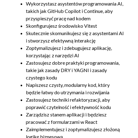
Wykorzystasz asystentów programowania AI,
kroki
takich jak GitHub Copilot i Continue, aby
przyspieszyć pracę nad kodem
Skonfigurujesz środowisko Vitest
Skutecznie skomunikujesz się z asystentami AI
i stworzysz efektywną interakcję
Zoptymalizujesz i zdebugujesz aplikację,
korzystając z narzędzi AI
Zastosujesz dobre praktyki programowania,
takie jak zasady DRY i YAGNI i zasady
czystego kodu
Napiszesz czysty, modularny kod, który
będzie łatwy do utrzymania i rozwijania
Zastosujesz techniki refaktoryzacji, aby
poprawić czytelność i efektywność kodu
Zarządzisz stanem aplikacji i będziesz
pracować z formularzami w React
Zaimplementujesz i zoptymalizujesz złożoną
logikę biznesową