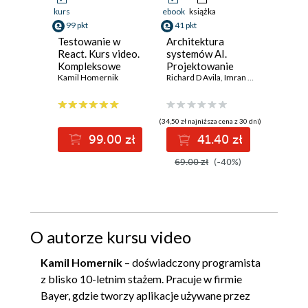
kurs
ebook
książka
ebook
ks
99 pkt
41 pkt
43 pkt
Testowanie w
Architektura
Progr
React. Kurs video.
systemów AI.
wspom
Kompleksowe
Projektowanie
sztucz
testy dla Frontend
Kamil Homernik
skalowalnego i
Richard D Avila
,
Imran Ahmad
intelig
Tom Taull
Developera
niezawodnego
Lepsze
oprogramowania
planow
kodowa
(34,50 zł najniższa cena z 30 dni)
(39,50 zł naj
testowa
99.00 zł
41.40 zł
wdraża
69.00 zł
(-40%)
79.00
O autorze kursu video
Kamil Homernik
– doświadczony programista
z blisko 10-letnim stażem. Pracuje w firmie
Bayer, gdzie tworzy aplikacje używane przez