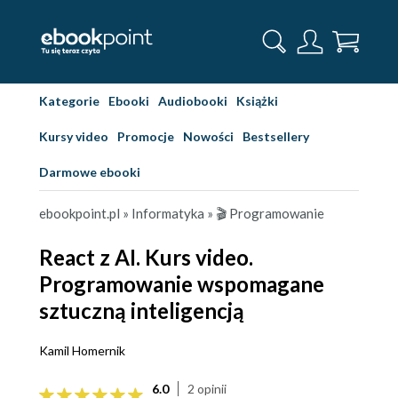
Kategorie
Ebooki
Audiobooki
Książki
Kursy video
Promocje
Nowości
Bestsellery
Darmowe ebooki
ebookpoint.pl
»
Informatyka
»
🎬 Programowanie
React z AI. Kurs video.
Programowanie wspomagane
sztuczną inteligencją
Kamil Homernik
6.0
2 opinii