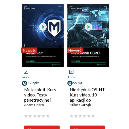
Nowość
Nowość
Nowość
kurs
kurs
kurs
129 pkt
99 pkt
299 pk
Metasploit. Kurs
Niezbędnik OSINT.
Power 
video. Testy
Kurs video. 10
video. 
penetracyjne i
aplikacji do
dane ja
łamanie
Adam Cedro
pozyskiwania
Miłosz Jarząb
profesj
Adam Ko
zabezpieczeń
informacji