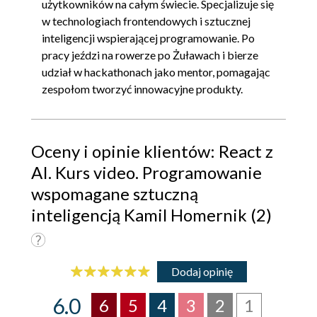
użytkowników na całym świecie. Specjalizuje się
w technologiach frontendowych i sztucznej
inteligencji wspierającej programowanie. Po
pracy jeździ na rowerze po Żuławach i bierze
udział w hackathonach jako mentor, pomagając
zespołom tworzyć innowacyjne produkty.
Oceny i opinie klientów: React z
AI. Kurs video. Programowanie
wspomagane sztuczną
inteligencją Kamil Homernik (2)
Dodaj opinię
6.0
6
5
4
3
2
1