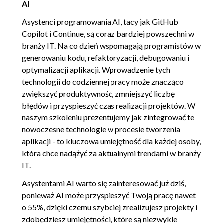
AI
dostępnych asystentów
Asystenci programowania AI, tacy jak GitHub
4. Dobre praktyki pisania kodu i
00:31:37
Copilot i Continue, są coraz bardziej powszechni w
czysty kod
branży IT. Na co dzień wspomagają programistów w
4.1. Zasady DRY i YAGNI
00:14:17
generowaniu kodu, refaktoryzacji, debugowaniu i
optymalizacji aplikacji. Wprowadzenie tych
4.2. Czysty kod i praca z React
00:17:20
technologii do codziennej pracy może znacząco
5. Narzędzia, technologie i asystenci
00:08:27
zwiększyć produktywność, zmniejszyć liczbę
błędów i przyspieszyć czas realizacji projektów. W
programowania
naszym szkoleniu prezentujemy jak zintegrować te
5.1. Konfiguracja środowiska i
00:08:27
nowoczesne technologie w procesie tworzenia
asystenta
aplikacji - to kluczowa umiejętność dla każdej osoby,
która chce nadążyć za aktualnymi trendami w branży
6. Praca z kodem
01:50:01
IT.
6.1. Komunikacja z asystentem
00:16:10
Asystentami AI warto się zainteresować już dziś,
6.2. Debugowanie funkcji i
00:16:02
ponieważ AI może przyspieszyć Twoją pracę nawet
optymalizacja strony
o 55%, dzięki czemu szybciej zrealizujesz projekty i
zdobędziesz umiejętności, które są niezwykle
6.3. Renderowanie dużej liczby
00:12:10