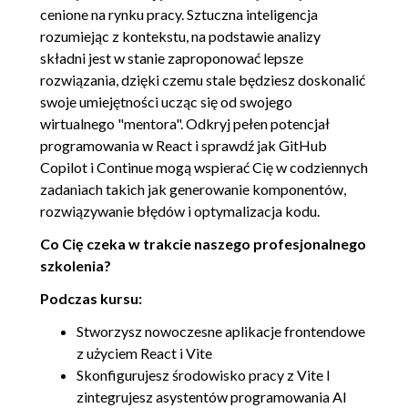
cenione na rynku pracy. Sztuczna inteligencja
elementów
rozumiejąc z kontekstu, na podstawie analizy
6.4. Praca z formularzami
OGLĄDAJ »
składni jest w stanie zaproponować lepsze
00:07:10
rozwiązania, dzięki czemu stale będziesz doskonalić
swoje umiejętności ucząc się od swojego
6.5. Obsługa błędów funkcji
00:05:01
wirtualnego "mentora". Odkryj pełen potencjał
6.6. Zagnieżdżony stan
00:04:21
programowania w React i sprawdź jak GitHub
formularza
Copilot i Continue mogą wspierać Cię w codziennych
6.7. Obliczanie mediany
00:17:01
zadaniach takich jak generowanie komponentów,
rozwiązywanie błędów i optymalizacja kodu.
wydatków, cz. 1
6.8. Obliczanie mediany
00:17:55
Co Cię czeka w trakcie naszego profesjonalnego
szkolenia?
wydatków, cz. 2
6.9. Praca z React Testing
00:14:11
Podczas kursu:
Library
Stworzysz nowoczesne aplikacje frontendowe
z użyciem React i Vite
7. Podsumowanie
00:00:48
Skonfigurujesz środowisko pracy z Vite I
7.1. Podsumowanie i dalsze
00:00:48
zintegrujesz asystentów programowania AI