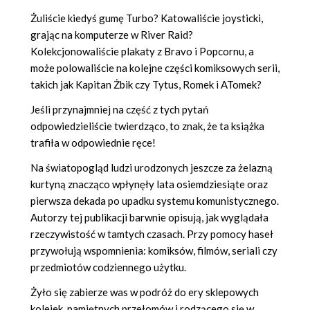
Żuliście kiedyś gumę Turbo? Katowaliście joysticki,
grając na komputerze w River Raid?
Kolekcjonowaliście plakaty z Bravo i Popcornu, a
może polowaliście na kolejne części komiksowych serii,
takich jak Kapitan Żbik czy Tytus, Romek i ATomek?
Jeśli przynajmniej na część z tych pytań
odpowiedzieliście twierdząco, to znak, że ta książka
trafiła w odpowiednie ręce!
Na światopogląd ludzi urodzonych jeszcze za żelazną
kurtyną znacząco wpłynęły lata osiemdziesiąte oraz
pierwsza dekada po upadku systemu komunistycznego.
Autorzy tej publikacji barwnie opisują, jak wyglądała
rzeczywistość w tamtych czasach. Przy pomocy haseł
przywołują wspomnienia: komiksów, filmów, seriali czy
przedmiotów codziennego użytku.
Żyło się zabierze was w podróż do ery sklepowych
kolejek, pamiętnych przełomów i rodzącego się w