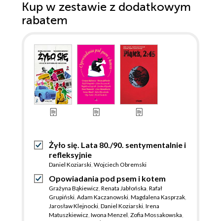
Kup w zestawie z dodatkowym
rabatem
Żyło się. Lata 80./90. sentymentalnie i
refleksyjnie
Daniel Koziarski
,
Wojciech Obremski
Opowiadania pod psem i kotem
Grażyna Bąkiewicz
,
Renata Jabłońska
,
Rafał
Grupiński
,
Adam Kaczanowski
,
Magdalena Kasprzak
,
Jarosław Klejnocki
,
Daniel Koziarski
,
Irena
Matuszkiewicz
,
Iwona Menzel
,
Zofia Mossakowska
,