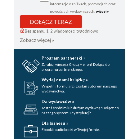
informacje o zniżkach, promocjach oraz
S. Sąsiedzi
nowościach wydawniczych.
więcej »
S. Skandale
DOŁĄCZ TERAZ
S. Słoneczny patrol
Bez spamu, 1-2 wiadomości tygodniowo!
Zobacz więcej »
S. Smerfy
S Świat Młodych
Program partnerski »
S. Świerszczyki, magazyny pornograficzne i
Zarabiaj więcej z Grupą Helion! Dołącz do
programu partnerskiego.
erotyczne
Wydaj z nami książkę »
Wypełnij formularz i zostań autorem naszego
T. Telefon 110
wydawnictwa.
T. Tulipan
Da wydawców »
Jesteś średnim lub dużym wydawcą? Dołącz do
T. Turbo
naszego systemu dystrybucji!
W. Wideo
Dla biznesu »
Ebooki i audiobooki w Twojej firmie.
Z. 07 zgłoś się