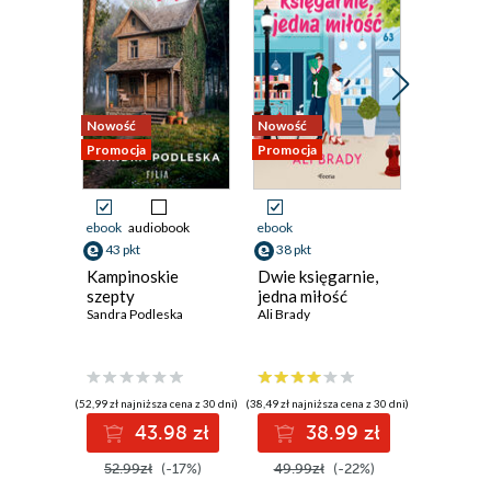
Nowość
Nowość
Nowość
Promocja
Promocja
Promocja
ebook
audiobook
ebook
ebook
aud
43 pkt
38 pkt
41 pkt
Kampinoskie
Dwie księgarnie,
Dama z 
szepty
jedna miłość
Sylwia Win
Sandra Podleska
Ali Brady
(52,99 zł najniższa cena z 30 dni)
(38,49 zł najniższa cena z 30 dni)
(40,92 zł najni
43.98 zł
38.99 zł
4
52.99zł
(-17%)
49.99zł
(-22%)
49.90z