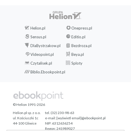
Helion.pl
Onepress.pl
Sensus.pl
Editio.pl
DlaBystrzakow.pl
Bezdroza.pl
Videopoint.pl
Beya.pl
Czytalisek.pl
Sploty
Biblio.Ebookpoint.pl
© Helion 1991-2026
Helion.pl sp. z o.o.
tel. (32) 230-98-63
ul. Kościuszki 1c
e-mail:
[wyświetl email]@ebookpoint.pl
44-100 Gliwice
NIP: 6312636254
Regon: 241989027