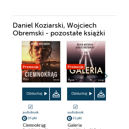
Daniel Koziarski, Wojciech
Obremski - pozostałe książki
Promocja
Promocja
Promocja
Odsłuchaj
Odsłuchaj
Odsłuch
audiobook
audiobook
audiobook
35 pkt
31 pkt
31 pkt
Ciemnokrąg
Galeria
Miłość 