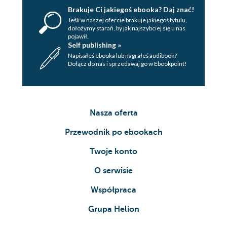
Z. Z kamerą wśród zwierząt
Brakuje Ci jakiegoś ebooka? Daj znać!
Jeśli w naszej ofercie brakuje jakiegoś tytulu,
Ż. Żandarm z Saint-Tropez
dołożymy starań, by jak najszybciej się u nas
pojawił.
Ż. Żołnierzyki
Self publishing »
Napisałeś ebooka lub nagrałeś audibook?
Ż. Żyrandol w kościele (i inne sprawy kościelne)
Dołącz do nas i sprzedawaj go w Ebookpoint!
Bibliografia
Nasza oferta
Przewodnik po ebookach
Twoje konto
O serwisie
Współpraca
Grupa Helion