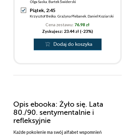
Olga Saska
,
Bartek Świderski
Piątek, 2:45
Krzysztof Beśka
,
Grażyna Plebanek
,
Daniel Koziarski
Cena zestawu:
76.98 zł
Zyskujesz: 23.44 zł (-23%)
Dodaj do koszyka
Opis
ebooka
: Żyło się. Lata
80./90. sentymentalnie i
refleksyjnie
Każde pokolenie ma swój alfabet wspomnień