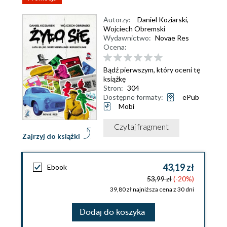
Autorzy:
Daniel Koziarski
,
Wojciech Obremski
Wydawnictwo:
Novae Res
Ocena:
Bądź pierwszym, który oceni tę
książkę
Stron:
304
Dostępne formaty:
ePub
Mobi
Czytaj fragment
Zajrzyj do książki
43,19 zł
Ebook
53,99 zł
(-20%)
39,80 zł najniższa cena z 30 dni
Dodaj do koszyka