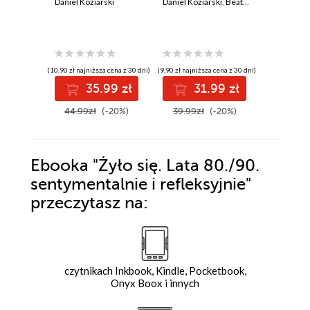
Daniel Koziarski
Daniel Koziarski
,
Beata Woźniak
dyskont
Daniel Koz
(10,90 zł najniższa cena z 30 dni)
(9,90 zł najniższa cena z 30 dni)
(9,90 zł najniż
35.99 zł
31.99 zł
3
44.99zł
(-20%)
39.99zł
(-20%)
39.99z
Ebooka
"Żyło się. Lata 80./90.
sentymentalnie i refleksyjnie"
przeczytasz na:
czytnikach Inkbook, Kindle, Pocketbook,
Onyx Boox i innych