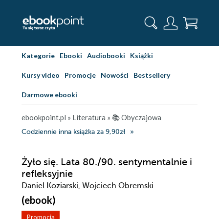
Kategorie
Ebooki
Audiobooki
Książki
Kursy video
Promocje
Nowości
Bestsellery
Darmowe ebooki
ebookpoint.pl
»
Literatura
»
📚 Obyczajowa
Codziennie inna książka za 9,90zł
Żyło się. Lata 80./90. sentymentalnie i
refleksyjnie
Daniel Koziarski, Wojciech Obremski
(ebook)
Promocja