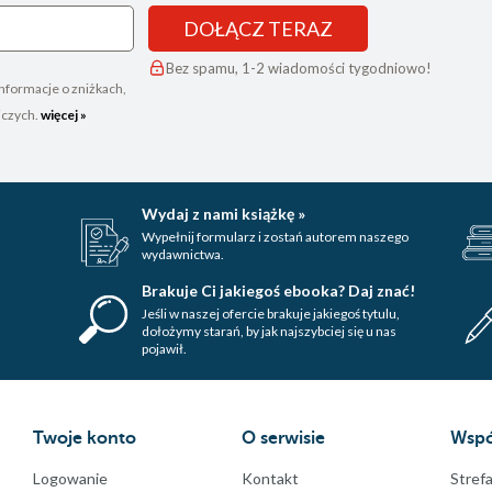
DOŁĄCZ TERAZ
Bez spamu, 1-2 wiadomości tygodniowo!
nformacje o zniżkach,
iczych.
więcej »
Wydaj z nami książkę »
Wypełnij formularz i zostań autorem naszego
wydawnictwa.
Brakuje Ci jakiegoś ebooka? Daj znać!
Jeśli w naszej ofercie brakuje jakiegoś tytulu,
dołożymy starań, by jak najszybciej się u nas
pojawił.
Twoje konto
O serwisie
Wspó
Logowanie
Kontakt
Strefa