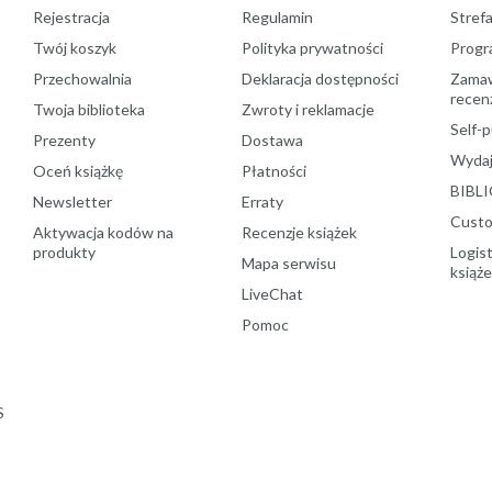
Rejestracja
Regulamin
Stref
Twój koszyk
Polityka prywatności
Progr
Przechowalnia
Deklaracja dostępności
Zamawi
recenz
Twoja biblioteka
Zwroty i reklamacje
Self-p
Prezenty
Dostawa
Wydaj
Oceń książkę
Płatności
BIBLI
Newsletter
Erraty
Custo
Aktywacja kodów na
Recenzje książek
produkty
Logist
Mapa serwisu
książ
LiveChat
Pomoc
S