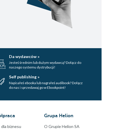
Da wydawców »
Jesteś średnim lub dużym wydawcą? Dołącz do
naszego systemu dystrybucji!
Self publishing »
Napisałeś ebooka lub nagrałeś audibook? Dołącz
do nas i sprzedawaj go w Ebookpoint!
łpraca
Grupa Helion
 dla biznesu
O Grupie Helion SA