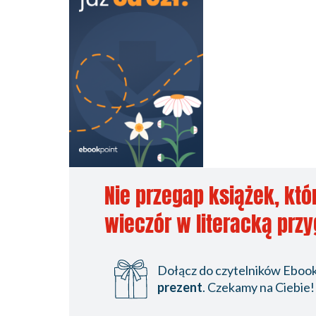
Nie przegap książek, któ
wieczór w literacką prz
Dołącz do czytelników Ebookp
prezent
. Czekamy na Ciebie!