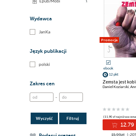
Epub/Mobi
1
Wydawca
JanKa
Promocja
Język publikacji
polski
ebook
12 pkt
Zemsta jest kob
Zakres cen
Daniel Koziarski
,
Anna D
–
(11,90 zł najniższa cena
Wyczyść
12.79 
15.99zł
(-20
Podaruj prezent