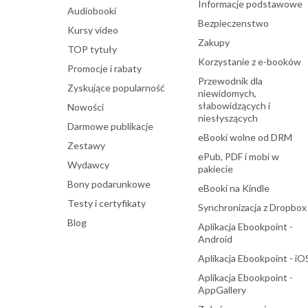
Informacje podstawowe
Audiobooki
Bezpieczenstwo
Kursy video
Zakupy
TOP tytuły
Korzystanie z e-booków
Promocje i rabaty
Przewodnik dla
Zyskujące popularność
niewidomych,
słabowidzących i
Nowości
niesłyszących
Darmowe publikacje
eBooki wolne od DRM
Zestawy
ePub, PDF i mobi w
Wydawcy
pakiecie
Bony podarunkowe
eBooki na Kindle
Testy i certyfikaty
Synchronizacja z Dropbox
Blog
Aplikacja Ebookpoint -
Android
Aplikacja Ebookpoint - iO
Aplikacja Ebookpoint -
AppGallery