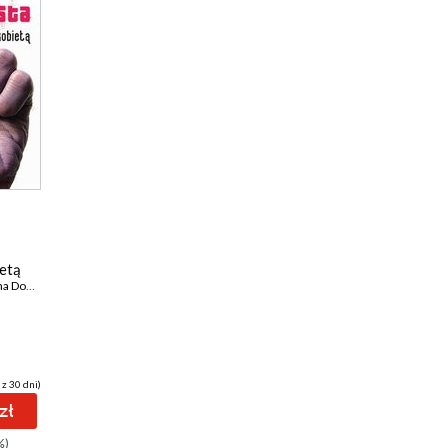
ietą
ominiczak
,
Przemek Gulda
,
Grzegorz Filip
,
Sylwia Skorstad
,
Dorota Stachura
,
Szy
 z 30 dni)
zł
%)