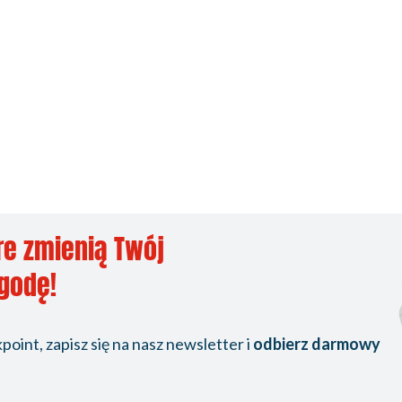
re zmienią Twój
ygodę!
oint, zapisz się na nasz newsletter i
odbierz darmowy