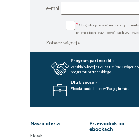
e-mail
*
Chcę otrzymywać na podany e-mail i
promocjach oraz nowościach wydawn
Zobacz więcej »
Program partnerski »
Zarabiaj więcej z Grupą Helion! Dołącz do
programu partnerskiego.
Dla biznesu »
Ebooki i audiobooki w Twojej firmie.
Nasza oferta
Przewodnik po
ebookach
Ebooki