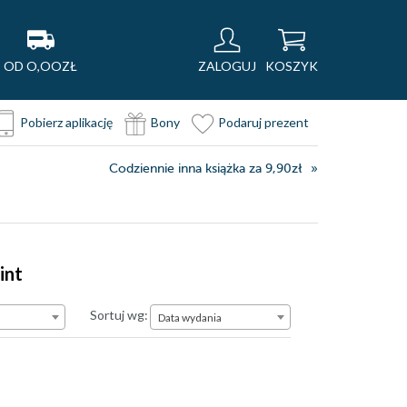
OD O,OOZŁ
ZALOGUJ
KOSZYK
Pobierz aplikację
Bony
Podaruj prezent
Codziennie inna książka za 9,90zł
int
Data wydania
Sortuj wg:
Data wydania