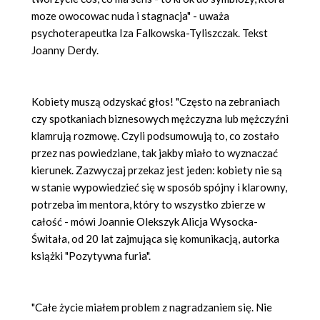
moze owocowac nuda i stagnacja" - uważa
psychoterapeutka Iza Falkowska-Tyliszczak. Tekst
Joanny Derdy.
Kobiety muszą odzyskać głos! "Często na zebraniach
czy spotkaniach biznesowych mężczyzna lub mężczyźni
klamrują rozmowę. Czyli podsumowują to, co zostało
przez nas powiedziane, tak jakby miało to wyznaczać
kierunek. Zazwyczaj przekaz jest jeden: kobiety nie są
w stanie wypowiedzieć się w spos
ó
b sp
ó
jny i klarowny,
potrzeba im mentora, kt
ó
ry to wszystko zbierze w
całość - m
ó
wi Joannie Olekszyk Alicja Wysocka-
Świtała, od 20 lat zajmują
ca si
ę komunikacją, autorka
książki "Pozytywna furia".
"Całe życie miałem problem z nagradzaniem się. Nie