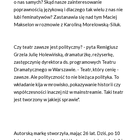
o nas samych? Skąd nasze zainteresowanie
poprawnością językową i dlaczego tak wielu z nas nie
lubi feminatyw
ó
w? Zastanawia się nad tym Maciej
Makselon w rozmowie z Karoliną Morelowską-Siluk.
Czy teatr zawsze jest polityczny? - pyta Remigiusz
Grzela Julię Holewińską, dramaturżkę, reżyserkę,
zastępczynię dyrektora ds. programowych Teatru
Dramatycznego w Warszawie. - Teatr, kt
ó
ry cenię -
zawsze. Ale polityczność to nie bieżąca polityka. To
wkładanie kija w mrowisko, pokazywanie historii czy
współczesności inaczej niż w mainstreamie. Taki teatr
jest tworzony w jakiejś sprawie".
Autorską markę stworzyła, mając 26 lat. Dziś, po 10