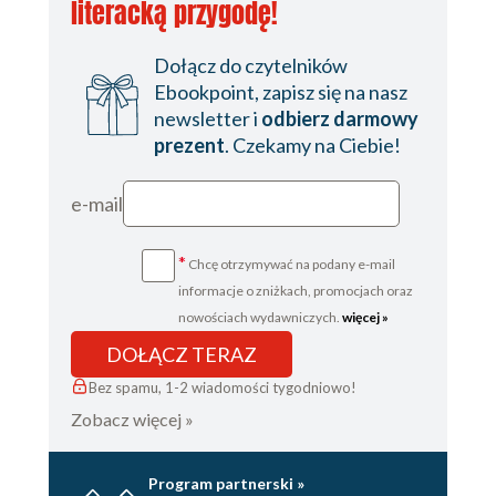
literacką przygodę!
Dołącz do czytelników
Ebookpoint, zapisz się na nasz
newsletter i
odbierz darmowy
prezent
. Czekamy na Ciebie!
e-mail
*
Chcę otrzymywać na podany e-mail
informacje o zniżkach, promocjach oraz
nowościach wydawniczych.
więcej »
DOŁĄCZ TERAZ
Bez spamu, 1-2 wiadomości tygodniowo!
Zobacz więcej »
Program partnerski »