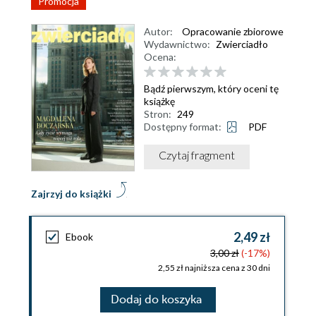
Promocja
Autor:
Opracowanie zbiorowe
Wydawnictwo:
Zwierciadło
Ocena:
Bądź pierwszym, który oceni tę
książkę
Stron:
249
Dostępny format:
PDF
Czytaj fragment
Zajrzyj do książki
2,49 zł
Ebook
3,00 zł
(-17%)
2,55 zł najniższa cena z 30 dni
Dodaj do koszyka