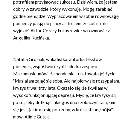
potrafiłem przyjmować sukcesu. Dziś wiem, że jestem
dobry w zawodzie, kt
ó
ry wykonuję. Mogę zarabiać
godne pieniądze. Wypracowałem w sobie r
ó
wnowagę
pomiędzy pasją do pracy a stresem, ż
e co
ś mi nie
wyjdzie". Aktor Cezary Łukaszewicz w rozmowie z
Angeliką
Kuci
ńską.
Natalia Grosiak, wokalistka, autorka tekst
ó
w
piosenek, współtw
ó
rczyni i liderka zespoł
u
Mikromusic
, m
ó
wi, że
pandemia
... uratowała jej życie.
"M
usia
łam zająć się
sob
ą. Ale najpierw się rozsypałam,
kryzys trwał trzy lata. Okazał
o si
ę, że tkwiłam w
wysokofunkcjonującej depresji. Myślę, że kryzysy są
po to, żeby dotknąć jakiegoś dna i zobaczyć tam, kim
się jest, jakie ma się potrzeby, w kt
ó
rą stronę p
ó
jść" -
m
ó
wi Alinie Gutek.