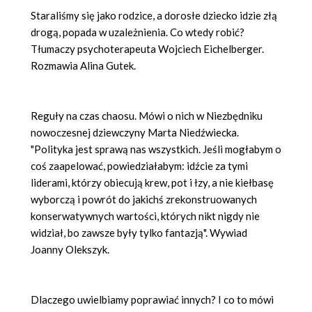
Staraliśmy się jako rodzice, a dorosłe dziecko idzie złą
drogą, popada w uzależnienia. Co wtedy robić
?
T
łumaczy psychoterapeuta Wojciech Eichelberger.
Rozmawia Alina Gutek.
Regu
ły na czas chaosu. M
ó
wi o nich w Niezbędniku
nowoczesnej dziewczyny
Marta Nied
źwiecka.
"Polityka jest sprawą nas wszystkich. Jeśli mogłabym o
coś zaapelować, powiedziałabym: idźcie za tymi
liderami, kt
ó
rzy obiecują krew, pot i łzy, a nie kiełbasę
wyborczą i powr
ó
t do jakichś zrekonstruowanych
konserwatywnych wartości, kt
ó
rych nikt nigdy nie
widział, bo zawsze były tylko fantazją". Wywiad
Joanny Olekszyk.
Dlaczego uwielbiamy poprawiać innych? I co to m
ó
wi