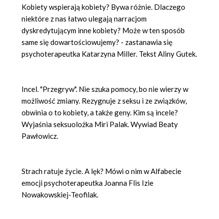
Kobiety wspierają kobiety? Bywa różnie. Dlaczego
niekt
ó
re z nas łatwo ulegają narracjom
dyskredytującym inne kobiety? Może w ten spos
ó
b
same się dowartościowujemy? - zastanawia się
psychoterapeutka Katarzyna Miller. Tekst Aliny Gutek.
Incel.
"Przegryw". Nie szuka pomocy, bo nie wierzy w
możliwość zmiany. Rezygnuje z seksu i ze związk
ó
w,
obwinia o to kobiety, a także geny. Kim są incele?
Wyjaśnia seksuolożka Miri Palak. Wywiad Beaty
Pawłowicz.
Strach ratuje życie. A lę
k? M
ó
wi o nim w Alfabecie
emocji psychoterapeutka Joanna Flis Izie
Nowakowskiej-Teofilak.