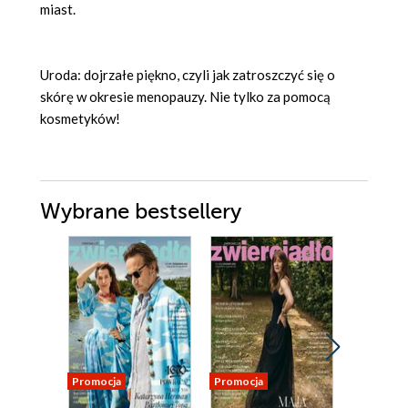
miast.
Uroda: dojrzał
e pi
ękno, czyli jak zatroszczyć się o
sk
ó
rę w okresie menopauzy. Nie tylko za pomocą
kosmetyk
ó
w!
Wybrane bestsellery
Promocja
Promocja
Promocja