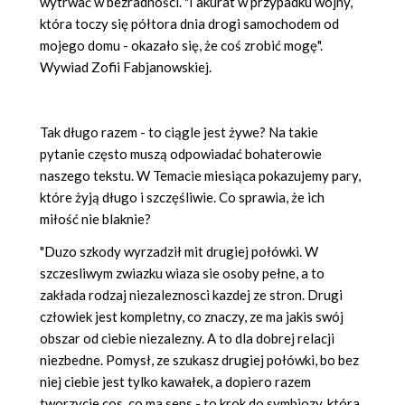
wytrwać w bezradności. "I akurat w przypadku wojny,
kt
ó
ra toczy się półtora dnia drogi samochodem od
mojego domu - okazał
o si
ę, ż
e co
ś zrobić mogę".
Wywiad Zofii Fabjanowskiej.
Tak długo razem -
to ci
ągle jest żywe? Na takie
pytanie często muszą odpowiadać bohaterowie
naszego tekstu. W Temacie miesiąca pokazujemy pary,
kt
ó
re żyją długo i szczęśliwie. Co sprawia, ż
e ich
mi
łość nie blaknie?
"
Duz
o szkody wyrzadził mit drugiej połówki. W
szczesliwym zwiazku wiaza
sie
osoby pełne, a to
zakłada rodzaj niezaleznosci kazdej ze stron. Drugi
człowiek jest kompletny, co znaczy, ze ma jakis sw
ó
j
obszar od ciebie niezalezny. A to dla dobrej relacji
niezbedne. Pomysł
, z
e szukasz drugiej połówki, bo bez
niej ciebie jest tylko kawałek, a dopiero razem
tworzycie cos, co ma sens - to krok do symbiozy, kt
ó
ra