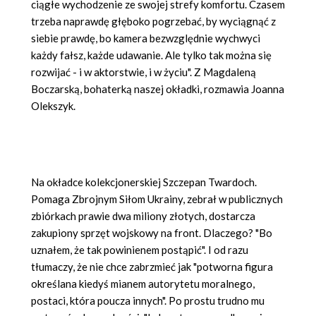
ciągłe wychodzenie ze swojej strefy komfortu. Czasem
trzeba naprawdę głęboko pogrzebać, by wyciągnąć z
siebie prawdę, bo kamera bezwzględnie wychwyci
każdy fałsz, każde udawanie. Ale tylko tak można się
rozwijać - i w aktorstwie, i w życiu".
Z
Magdalen
ą
Boczarską, bohaterką naszej okładki, rozmawia Joanna
Olekszyk.
Na okładce kolekcjonerskiej Szczepan Twardoch.
Pomaga Zbrojnym Siłom Ukrainy, zebrał w publicznych
zbi
ó
rkach prawie dwa miliony złotych, dostarcza
zakupiony sprzęt wojskowy na front. Dlaczego? "Bo
uznałem, że tak powinienem postąpić". I od razu
tłumaczy, że nie chce zabrzmieć jak "potworna figura
określana kiedyś mianem autorytetu moralnego,
postaci, kt
ó
ra poucza innych". Po prostu trudno mu