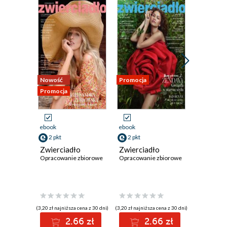
Nowość
Promocja
Promocja
Promocja
ebook
ebook
ebook
2 pkt
2 pkt
2 pkt
Zwierciadło
Zwierciadło
Zwierci
Opracowanie zbiorowe
Opracowanie zbiorowe
Opracowan
(3,20 zł najniższa cena z 30 dni)
(3,20 zł najniższa cena z 30 dni)
(3,20 zł najniż
2.66 zł
2.66 zł
2