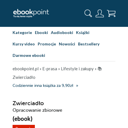
Kategorie
Ebooki
Audiobooki
Książki
Kursy video
Promocje
Nowości
Bestsellery
Darmowe ebooki
ebookpoint.pl
»
E-prasa
»
Lifestyle i zakupy
»
📚
Zwierciadło
Codziennie inna książka za 9,90zł
Zwierciadło
Opracowanie zbiorowe
(ebook)