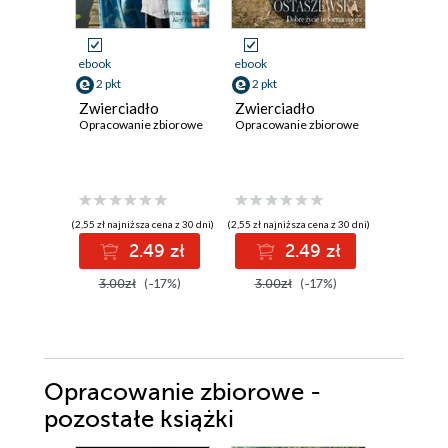
ebook
ebook
ebook
2 pkt
2 pkt
2 pkt
Zwierciadło
Zwierciadło
Zwierci
Opracowanie zbiorowe
Opracowanie zbiorowe
Opracowan
(2,55 zł najniższa cena z 30 dni)
(2,55 zł najniższa cena z 30 dni)
(2,55 zł najniż
2.49 zł
2.49 zł
2
3.00zł
(-17%)
3.00zł
(-17%)
3.00zł
Opracowanie zbiorowe -
pozostałe książki