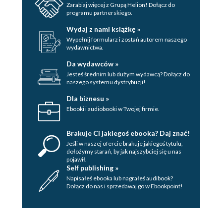
Zarabiaj więcej z Grupą Helion! Dołącz do
programu partnerskiego.
Wydaj z nami książkę »
Wypełnij formularz i zostań autorem naszego
wydawnictwa.
Da wydawców »
Jesteś średnim lub dużym wydawcą? Dołącz do
naszego systemu dystrybucji!
Dla biznesu »
Ebooki i audiobooki w Twojej firmie.
Brakuje Ci jakiegoś ebooka? Daj znać!
Jeśli w naszej ofercie brakuje jakiegoś tytulu,
dołożymy starań, by jak najszybciej się u nas
pojawił.
Self publishing »
Napisałeś ebooka lub nagrałeś audibook?
Dołącz do nas i sprzedawaj go w Ebookpoint!