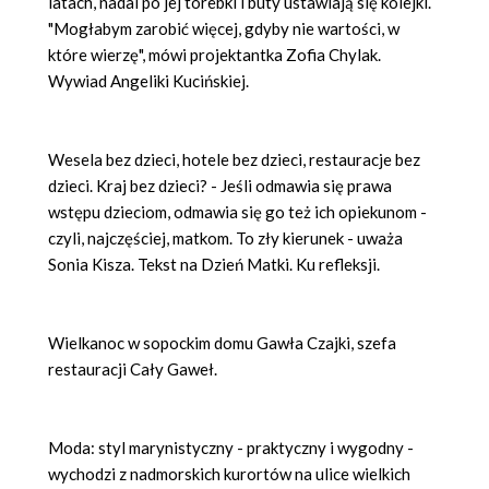
latach, nadal po jej torebki i buty ustawiają się kolejki.
"Mogłabym zarobić więcej, gdyby nie wartości, w
kt
ó
re wierzę", m
ó
wi projektantka Zofia Chylak.
Wywiad Angeliki Kucińskiej.
Wesela bez dzieci, hotele bez dzieci, restauracje bez
dzieci. Kraj bez dzieci? - Jeśli odmawia się prawa
wstępu dzieciom, odmawia się go też ich opiekunom -
czyli, najczęściej, matkom. To zły kierunek - uważa
Sonia Kisza. Tekst na Dzień Matki. Ku refleksji.
Wielkanoc w sopockim domu Gawła Czajki, szefa
restauracji Cały Gaweł.
Moda: styl marynistyczny - praktyczny i wygodny -
wychodzi z nadmorskich kurort
ó
w na ulice wielkich