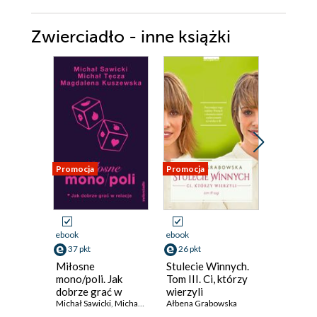
Zwierciadło - inne książki
Promocja
Promocja
Nowość
Promocja
ebook
ebook
ebook
aud
37 pkt
26 pkt
45 pkt
Miłosne
Stulecie Winnych.
Kasandr
mono/poli. Jak
Tom III. Ci, którzy
ruinach.
dobrze grać w
wierzyli
Magda Kne
relacje?
Michał Sawicki
,
Michał Tęcza
,
Ałbena Grabowska
Magdalena Kuszewska