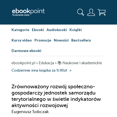
Kategorie
Ebooki
Audiobooki
Książki
Kursy video
Promocje
Nowości
Bestsellery
Darmowe ebooki
ebookpoint.pl
»
Edukacja
»
📚 Naukowe i akademickie
Codziennie inna książka za 9,90zł
Zrównoważony rozwój społeczno-
gospodarczy jednostek samorządu
terytorialnego w świetle indykatorów
aktywności rozwojowej
Eugeniusz Sobczak