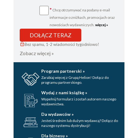
*
Chcę otrzymywać na podany e-mail
informacje o zniżkach, promocjach oraz
nowościach wydawniczych.
więcej »
DOŁĄCZ TERAZ
Bez spamu, 1-2 wiadomości tygodniowo!
Zobacz więcej »
Program partnerski »
Zarabiaj więcej z Grupą Helion! Dołącz do
programu partnerskiego.
Wydaj z nami książkę »
Wypełnij formularz i zostań autorem naszego
wydawnictwa.
Da wydawców »
Jesteś średnim lub dużym wydawcą? Dołącz do
naszego systemu dystrybucji!
Dla biznesu »