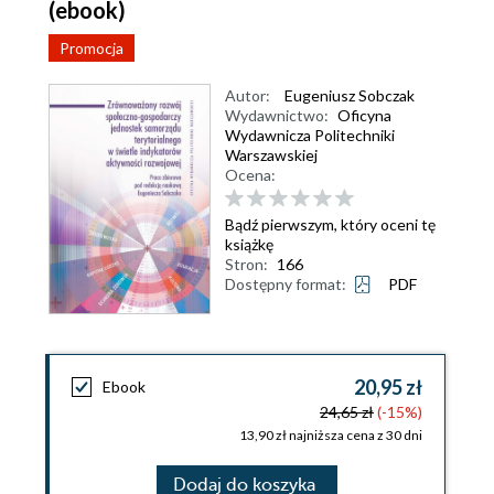
(ebook)
Promocja
Autor:
Eugeniusz Sobczak
Wydawnictwo:
Oficyna
Wydawnicza Politechniki
Warszawskiej
Ocena:
Bądź pierwszym, który oceni tę
książkę
Stron:
166
Dostępny format:
PDF
20,95 zł
Ebook
24,65 zł
(-15%)
13,90 zł najniższa cena z 30 dni
Dodaj do koszyka