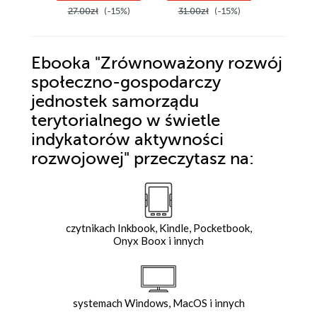
27.00zł
(-15%)
31.00zł
(-15%)
28.00z
Ebooka
"Zrównoważony rozwój
społeczno-gospodarczy
jednostek samorządu
terytorialnego w świetle
indykatorów aktywności
rozwojowej"
przeczytasz na:
czytnikach Inkbook, Kindle, Pocketbook,
Onyx Boox i innych
systemach Windows, MacOS i innych