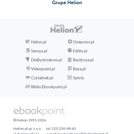
Grupa Helion
Helion.pl
Onepress.pl
Sensus.pl
Editio.pl
DlaBystrzakow.pl
Bezdroza.pl
Videopoint.pl
Beya.pl
Czytalisek.pl
Sploty
Biblio.Ebookpoint.pl
© Helion 1991-2026
Helion.pl sp. z o.o.
tel. (32) 230-98-63
ul. Kościuszki 1c
e-mail:
[wyświetl email]@ebookpoint.pl