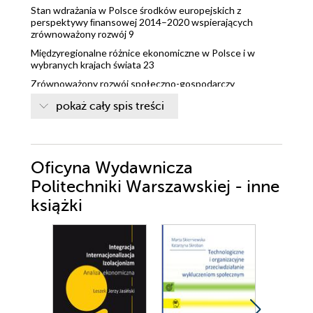
Stan wdrażania w Polsce środków europejskich z
perspektywy ﬁnansowej 2014–2020 wspiera­jących
zrównoważony rozwój 9
Międzyregionalne różnice ekonomiczne w Polsce i w
wybranych krajach świata 23
Zrównoważony rozwój społeczno-gospodarczy
województw a aktywność sektora badawczo-rozwo­
pokaż cały spis treści
jowego 35
Opodatkowanie instalacji OZE podatkiem od
nieruchomości 67
Zrównoważony rozwój w Krakowie. Wybrane aspekty –
Oficyna Wydawnicza
teoria a praktyka 77
Politechniki Warszawskiej - inne
Społeczno-demograﬁczne uwarunkowania bezrobocia w
gminach powiatu ciechanowskiego 93
książki
Architektura innowacyjna czy ponadczasowe tendencje?
117
Centrum Ekologii i Zrównoważonego Rozwoju w powiecie
ostrowskim a zrównoważony rozwój społeczno-
gospodarczy 130
Czym jest przynależność do Unii Europejskiej dla
mieszkańców gminy Cekcyn? 149