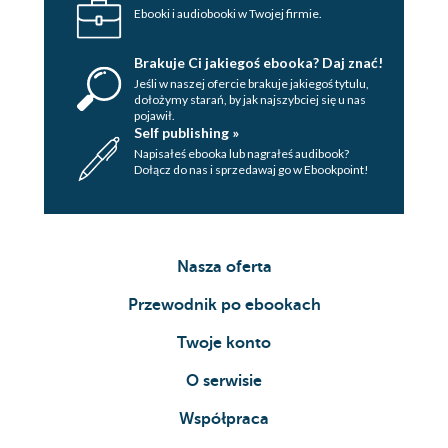
Ebooki i audiobooki w Twojej firmie.
Brakuje Ci jakiegoś ebooka? Daj znać!
Jeśli w naszej ofercie brakuje jakiegoś tytulu,
dołożymy starań, by jak najszybciej się u nas
pojawił.
Self publishing »
Napisałeś ebooka lub nagrałeś audibook?
Dołącz do nas i sprzedawaj go w Ebookpoint!
Nasza oferta
Przewodnik po ebookach
Twoje konto
O serwisie
Współpraca