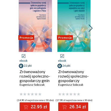
Promocja
Promocja
Promocja
ebook
ebook
ebook
22 pkt
26 pkt
23 pkt
Zrównoważony
Zrównoważony
Zrówno
rozwój społeczno-
rozwój społeczno-
rozwój j
gospodarczy gmin
gospodarczy
samorzą
oraz podregionów
Eugeniusz Sobczak
województw oraz
Eugeniusz Sobczak
terytori
Eugeniusz
i regionów w
miast i gmin
oraz pr
Polsce
wiejskich
spowoln
realizac
(14,90 zł najniższa cena z 30 dni)
(17,90 zł najniższa cena z 30 dni)
(15,90 zł najni
strategi
22.95 zł
26.34 zł
2