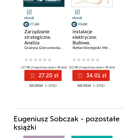
ebook
ebook
ebook
27 pkt
34 pkt
26 pkt
Zarządzanie
Instalacje
Argumen
strategiczne.
elektryczne.
erystycz
Analiza
Budowa,
Analiza 
strategiczna
Grażyna Gierszewska
,
Michael Jaksa
projektowanie i
Stefan Niestępski
,
Mirosław Parol
wybrany
,
Janus
otoczenia
eksploatacja
sofizma
przedsiębiorstwa
(17,90 zł najniższa cena z 30 dni)
(22,90 zł najniższa cena z 30 dni)
(17,90 zł najni
27.20 zł
34.01 zł
2
32.00zł
(-15%)
40.01zł
(-15%)
31.00z
Eugeniusz Sobczak - pozostałe
książki