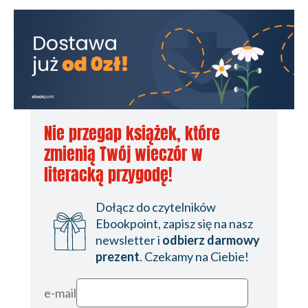
Nie przegap książek, które
zmienią Twój wieczór w
literacką przygodę!
Dołącz do czytelników
Ebookpoint, zapisz się na nasz
newsletter i
odbierz darmowy
prezent
. Czekamy na Ciebie!
e-mail