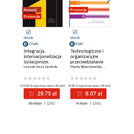
Nowość
Promocja
Promocja
Promocja
ebook
ebook
ebook
29 pkt
8 pkt
49 pkt
Integracja,
Technologiczne i
LIGHT 
internacjonalizacja,
organizacyjne
SPACE: 
izolacjonizm.
przeciwdziałanie
Dialogue
Analiza
Leszek Jerzy Jasiński
wykluczeniom
Marta Skierniewska
,
Katarzyna Skroban
Architec
ekonomiczna
społecznym
(35,00 zł najniższa cena z 30 dni)
(9,50 zł najniższa cena z 30 dni)
(58,00 zł najni
29.75 zł
8.07 zł
4
35.00zł
(-15%)
9.50zł
(-15%)
58.00z