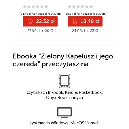
(21,48 zł najniższa cena z 30 dni)
(16,89 zł najniższa cena z 30 dni)
(8,90 zł najniż
22.32 zł
18.48 zł
9
27.90zł
(-20%)
24.00zł
(-23%)
12.00z
Ebooka
"Zielony Kapelusz i jego
czereda"
przeczytasz na:
czytnikach Inkbook, Kindle, Pocketbook,
Onyx Boox i innych
systemach Windows, MacOS i innych