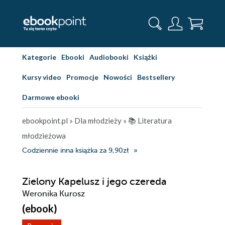
Kategorie
Ebooki
Audiobooki
Książki
Kursy video
Promocje
Nowości
Bestsellery
Darmowe ebooki
ebookpoint.pl
»
Dla młodzieży
»
📚 Literatura
młodzieżowa
Codziennie inna książka za 9,90zł
Zielony Kapelusz i jego czereda
Weronika Kurosz
(ebook)