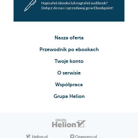
Napisałeś ebooka lub nagrałeś audibook?
Dołącz do nas i sprzedawaj go w Ebookpoint!
Nasza oferta
Przewodnik po ebookach
Twoje konto
O serwisie
Współpraca
Grupa Helion
Helion.pl
Onepress.pl