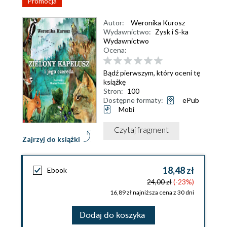
Promocja
Autor:
Weronika Kurosz
Wydawnictwo:
Zysk i S-ka
Wydawnictwo
Ocena:
Bądź pierwszym, który oceni tę
książkę
Stron:
100
Dostępne formaty:
ePub
Mobi
Czytaj fragment
Zajrzyj do książki
18,48 zł
Ebook
24,00 zł
(-23%)
16,89 zł najniższa cena z 30 dni
Dodaj do koszyka