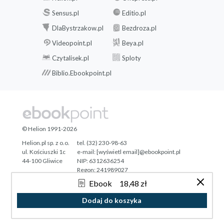
Sensus.pl
Editio.pl
DlaBystrzakow.pl
Bezdroza.pl
Videopoint.pl
Beya.pl
Czytalisek.pl
Sploty
Biblio.Ebookpoint.pl
© Helion 1991-2026
Helion.pl sp. z o.o.
tel. (32) 230-98-63
ul. Kościuszki 1c
e-mail:
[wyświetl email]@ebookpoint.pl
44-100 Gliwice
NIP: 6312636254
Regon: 241989027
Ebook
18,48 zł
Designed with ♥ by
Tonik.pl
Dodaj do koszyka
Pełna wersja strony »