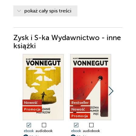
Wilk
pokaż cały spis treści
Remiz
Żurawie
Zysk i S-ka Wydawnictwo - inne
Żuk leśny
książki
Ryś
Trzmiel ziemny
Jaskółka
Bocian
Wiewiórka
Nowość
Bestseller
Nowość
Dzięcioł duży
Promocja
Nowość
Promocja
Promocja
ebook
audiobook
ebook
audiobook
ebook