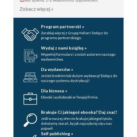
Bez spamu, 1-2 wiadomości tygodniowo!
Zobacz więcej »
Program partnerski »
Zarabiaj więcej z Grupą Helion! Dołącz do
programu partnerskiego.
Wydaj z nami książkę »
Wypełnij formularz i zostań autorem naszego
wydawnictwa.
Da wydawców »
Jesteś średnim lub dużym wydawcą? Dołącz do
naszego systemu dystrybucji!
Dla biznesu »
Ebooki i audiobooki w Twojej firmie.
Brakuje Ci jakiegoś ebooka? Daj znać!
Jeśli w naszej ofercie brakuje jakiegoś tytulu,
dołożymy starań, by jak najszybciej się u nas
pojawił.
Self publishing »