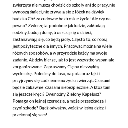
zwierzęta nie muszą chodzić do szkoły ani do pracy, nie
wynoszą śmieci, nie zrywają się z łóżek na dźwięk
budzika Cóż za cudowne beztroskie życie! Ale czy na
pewno? Zwierzęta, podobnie jak ludzie, zakładają
rodziny, budują domy, troszczą się o dzieci,
zastanawiają się, co będą jadły. Często to, co robią,
jest pożyteczne dla innych. Pracować można na wiele
różnych sposobów, a w przyrodzie każdy ma swoje
zadanie. Aż dziw bierze, jak to jest wszystko wspaniale
zorganizowane. Zapraszamy Cię na niezwykłą
wycieczkę. Polecimy do lasu, na pola oraz łąki i
przyjrzymy się codziennemu życiu zwierząt. Czasami
będzie zabawnie, czasami niebezpiecznie. A któż tam
się jeszcze kręci? Dwunożny Zielony Kapelusz?
Pomaga on leśnej czeredzie, a może przeszkadza i
czyni szkodę? Bądź odważny, wejdź w leśną dzicz i
przekonaj się sam!