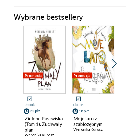
Wybrane bestsellery
Promocja
Promocja
Promocja
ebook
ebook
ebook
22 pkt
18 pkt
9 pkt
Zielone Pastwiska
Moje lato z
Leśni br
(Tom 1). Zuchwały
szablozębnym
Weronika 
plan
Weronika Kurosz
Weronika Kurosz