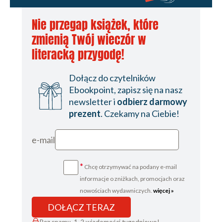
Nie przegap książek, które
zmienią Twój wieczór w
literacką przygodę!
Dołącz do czytelników
Ebookpoint, zapisz się na nasz
newsletter i
odbierz darmowy
prezent
. Czekamy na Ciebie!
e-mail
*
Chcę otrzymywać na podany e-mail
informacje o zniżkach, promocjach oraz
nowościach wydawniczych.
więcej »
DOŁĄCZ TERAZ