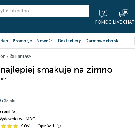
POMOC
LIVE CHAT
ideo
Promocje
Nowości
Bestsellery
Darmowe ebooki
ion
»
📚 Fantasy
najlepiej smakuje na zimno
bie
+33 pkt
rcrombie
Wydawnictwo MAG
6.0
/
6
Opinie:
1