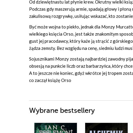
Od dziewiętnastu lat płynie krew. Okrutny wielki ksi
Podczas gdy maszerują armie, spadają głowy i płoną m
zakulisową rozgrywkę, usiłując wskazać, kto zostanie
Być może wojna to piekło, jednak dla Monzy Murcatto,
wielkiego księcia Orso, jest także znakomitym sposob
gust jej pracodawcy, który każe ją strącić z górskieg
żądza zemsty. Bez względu na cenę, siedmiu ludzi mus
Sojusznikami Monzy zostają najbardziej zawodny pijacz
obsesją na punkcie liczb oraz barbarzyńca, który chc
A to jeszcze nie koniec, gdyż wkrótce jej tropem zost
co zaczął książę Orso
Wybrane bestsellery