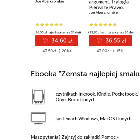
Joe Abercrombie
argument. Trylogia
Pierwsze Prawo.
Księga 3
Joe Abercrombie
(36,05 zł najniższa cena z 30 dni)
(33,90 zł najniższa cena z 30 dni)
34.60 zł
36.55 zł
43.50zł
(-20%)
43.00zł
(-15%)
Ebooka
"Zemsta najlepiej smak
czytnikach Inkbook, Kindle, Pocketbook,
Onyx Boox i innych
systemach Windows, MacOS i innych
Masz pytania? Zajrzyj do zakładki
Pomoc
»