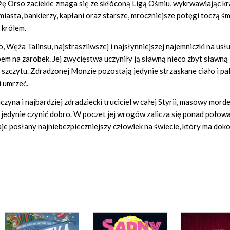
ążę Orso zaciekle zmaga się ze skłóconą Ligą Ośmiu, wykrwawiając kra
iasta, bankierzy, kapłani oraz starsze, mroczniejsze potęgi toczą śm
 królem.
 Węża Talinsu, najstraszliwszej i najsłynniejszej najemniczki na usł
em na zarobek. Jej zwycięstwa uczyniły ją sławną nieco zbyt sławną 
o szczytu. Zdradzonej Monzie pozostają jedynie strzaskane ciało i pa
i umrzeć.
yna i najbardziej zdradziecki truciciel w całej Styrii, masowy morde
e jedynie czynić dobro. W poczet jej wrogów zalicza się ponad połow
aje posłany najniebezpieczniejszy człowiek na świecie, który ma doko