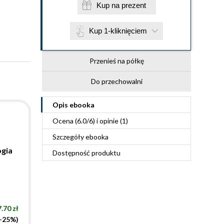
Kup na prezent
Kup 1-kliknięciem
Przenieś na półkę
Do przechowalni
Opis
ebooka
a
Ocena (
6.0
/
6
) i opinie (1)
Szczegóły
ebooka
ogia
Dostępność produktu
.70 zł
(-25%)