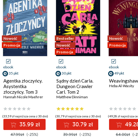
Nowość
Bestseller
Nowość
Promocja
Nowość
Promocja
Promocja
ebook
ebook
ebook
35 pkt
30 pkt
49 pkt
Agentka złoczyńcy.
Sądny dzień Carla.
Weavingshaw
Asystentka
Dungeon Crawler
Heba Al-Wasity
złoczyńcy. Tom 3
Carl. Tom 2
Hannah Nicole Maehrer
Matthew Dinniman
(33,59 zł najniższa cena z 30 dni)
(30,79 zł najniższa cena z 30 dni)
(49,28 zł najniższa ce
35.99 zł
30.79 zł
49.28
47.99zł
(-25%)
39.99zł
(-23%)
64.00zł
(-2