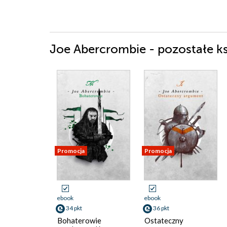
Joe Abercrombie - pozostałe ks
Promocja
Promocja
ebook
ebook
34 pkt
36 pkt
Bohaterowie
Ostateczny