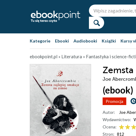
Kategorie
Ebooki
Audiobooki
Książki
Kursy v
ebookpoint.pl
»
Literatura
»
Fantastyka i science-fict
Zemsta 
Joe Abercrom
(ebook)
Promocja
Autor:
Joe Abe
Wydawnictwo:
Ocena:
Stron:
812