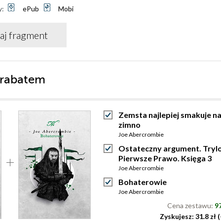
y:
ePub
Mobi
aj fragment
 rabatem
Zemsta najlepiej smakuje n
zimno
Joe Abercrombie
Ostateczny argument. Tryl
Pierwsze Prawo. Księga 3
Joe Abercrombie
Bohaterowie
Joe Abercrombie
Cena zestawu:
97
Zyskujesz: 31.8 zł 