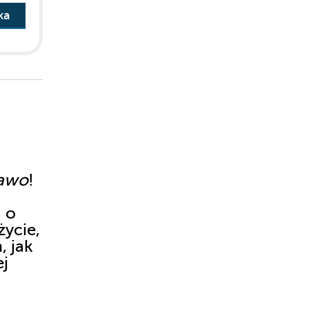
ka
rawo
!
a o
życie,
, jak
ej