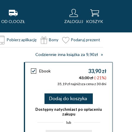
OD O,OOZŁ
ZALOGUJ
KOSZYK
Pobierz aplikację
Bony
Podaruj prezent
Codziennie inna książka za 9,90zł
33,90 zł
Ebook
43,00 zł
(-21%)
35,19 zł najniższa cena z 30 dni
Dodaj do koszyka
Dostępny natychmiast po opłaceniu
zakupu
lub