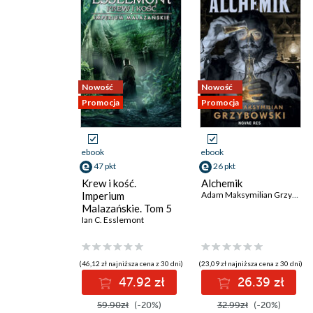
Nowość
Nowość
Promocja
Promocja
ebook
ebook
47 pkt
26 pkt
Krew i kość.
Alchemik
Imperium
Adam Maksymilian Grzybowski
Malazańskie. Tom 5
Ian C. Esslemont
(46,12 zł najniższa cena z 30 dni)
(23,09 zł najniższa cena z 30 dni)
47.92 zł
26.39 zł
59.90zł
(-20%)
32.99zł
(-20%)