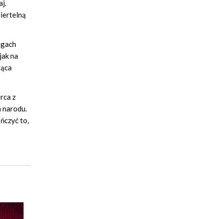
j.
iertelną
ugach
jak na
ląca
rca z
a narodu.
ńczyć to,