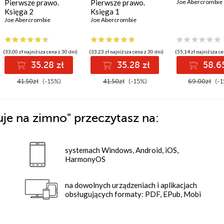
Pierwsze prawo.
Pierwsze prawo.
Joe Abercrombie
Księga 2
Księga 1
Joe Abercrombie
Joe Abercrombie
(33,00 zł najniższa cena z 30 dni)
(33,23 zł najniższa cena z 30 dni)
(55,14 zł najniższa ce
35.28 zł
35.28 zł
58.65
41.50zł
(-15%)
41.50zł
(-15%)
69.00zł
(-1
uje na zimno"
przeczytasz na:
systemach Windows, Android, iOS,
HarmonyOS
na dowolnych urządzeniach i aplikacjach
obsługujących formaty: PDF, EPub, Mobi