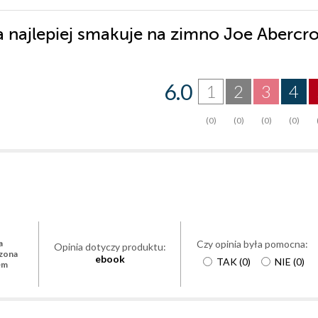
a najlepiej smakuje na zimno Joe Abercr
6.0
1
2
3
4
(0)
(0)
(0)
(0)
Czy opinia była pomocna:
a
Opinia dotyczy produktu:
zona
ebook
TAK
(
0
)
NIE
(
0
)
em