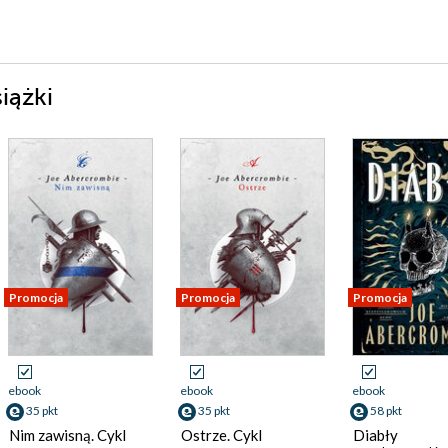
iążki
Promocja
Promocja
Promocja
ebook
ebook
ebook
35 pkt
35 pkt
58 pkt
Nim zawisną. Cykl
Ostrze. Cykl
Diabły