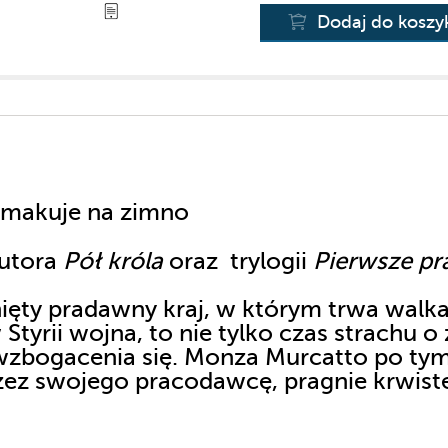
Dodaj do koszy
 smakuje na zimno
autora
Pół króla
oraz trylogii
Pierwsze p
nięty pradawny kraj, w którym trwa walk
tyrii wojna, to nie tylko czas strachu o 
wzbogacenia się. Monza Murcatto po tym
zez swojego pracodawcę, pragnie krwist