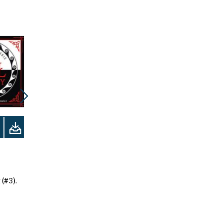
Promocja
Promocja
Odsłuchaj
ebook
audiobook
ebook
audiobook
31 pkt
31 pkt
(#3).
Morze Drzazg (#1).
Morze Drzazg (#2).
Pół króla
Pół świata
Joe Abercrombie
Joe Abercrombie