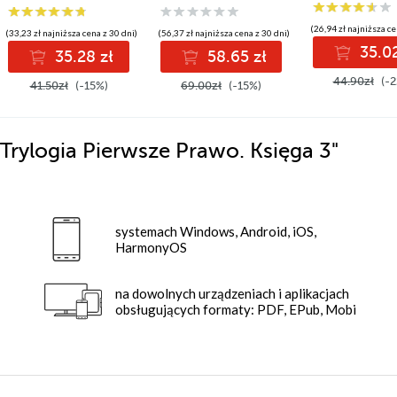
(26,94 zł najniższa ce
(33,23 zł najniższa cena z 30 dni)
(56,37 zł najniższa cena z 30 dni)
35.02
35.28 zł
58.65 zł
44.90zł
(-2
41.50zł
(-15%)
69.00zł
(-15%)
Trylogia Pierwsze Prawo. Księga 3"
systemach Windows, Android, iOS,
HarmonyOS
na dowolnych urządzeniach i aplikacjach
obsługujących formaty: PDF, EPub, Mobi