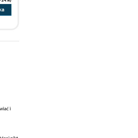
ka
wiać i