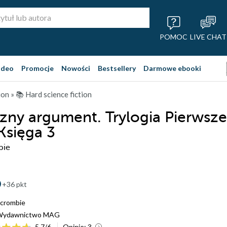
POMOC
LIVE CHAT
ideo
Promocje
Nowości
Bestsellery
Darmowe ebooki
ion
»
📚 Hard science fiction
zny argument. Trylogia Pierwsze
Księga 3
bie
+36 pkt
rcrombie
Wydawnictwo MAG
5.7
/
6
Opinie:
3