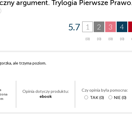
eczny argument. Trylogia Pierwsze Prawo
5.7
1
2
3
4
(0)
(0)
(0)
(0)
orzka, ale trzyma poziom.
Czy opinia była pomocna:
a
Opinia dotyczy produktu:
zona
ebook
TAK
(
0
)
NIE
(
0
)
em