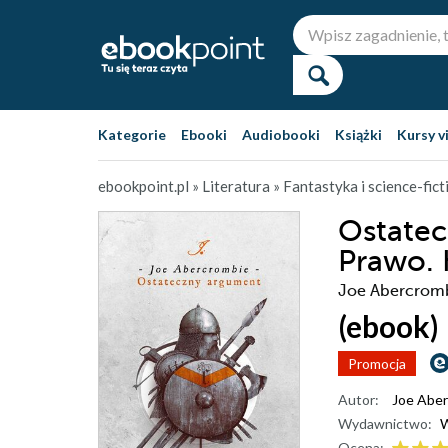
Kategorie
Ebooki
Audiobooki
Książki
Kursy v
ebookpoint.pl
»
Literatura
»
Fantastyka i science-fict
Ostatec
Prawo. 
Joe Abercrom
(ebook)
Promocja
Autor:
Joe Abe
Wydawnictwo:
Ocena: