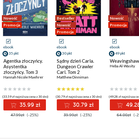
Nowość
Bestseller
Nowość
Promocja
Nowość
Promocja
Promocja
ebook
ebook
ebook
35 pkt
30 pkt
49 pkt
Agentka złoczyńcy.
Sądny dzień Carla.
Weavingshaw
Asystentka
Dungeon Crawler
Heba Al-Wasity
złoczyńcy. Tom 3
Carl. Tom 2
Hannah Nicole Maehrer
Matthew Dinniman
(33,59 zł najniższa cena z 30 dni)
(30,79 zł najniższa cena z 30 dni)
(49,28 zł najniższa ce
35.99 zł
30.79 zł
49.28
47.99zł
(-25%)
39.99zł
(-23%)
64.00zł
(-2