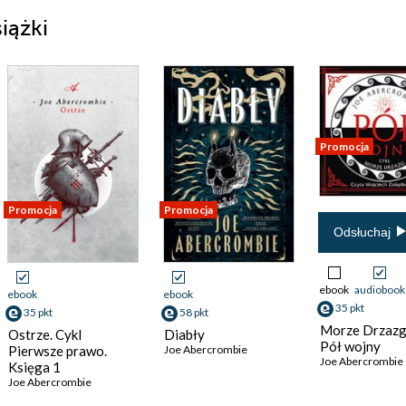
iążki
Promocja
Promocja
Promocja
Odsłuchaj
ebook
audiobook
ebook
ebook
35 pkt
35 pkt
58 pkt
Morze Drzazg 
Ostrze. Cykl
Diabły
Pół wojny
Pierwsze prawo.
Joe Abercrombie
Joe Abercrombie
Księga 1
Joe Abercrombie