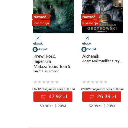
Nowość
Nowość
Promocja
Promocja
ebook
ebook
47 pkt
26 pkt
Krew i kość.
Alchemik
Imperium
Adam Maksymilian Grzybowski
Malazańskie. Tom 5
Ian C. Esslemont
(46,12 zł najniższa cena z 30 dni)
(23,09 zł najniższa cena z 30 dni)
47.92 zł
26.39 zł
59.90zł
(-20%)
32.99zł
(-20%)