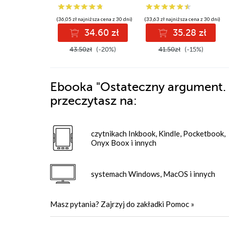
(36,05 zł najniższa cena z 30 dni)
(33,63 zł najniższa cena z 30 dni)
34.60 zł
35.28 zł
43.50zł
(-20%)
41.50zł
(-15%)
Ebooka
"Ostateczny argument. 
przeczytasz na:
czytnikach Inkbook, Kindle, Pocketbook,
Onyx Boox i innych
systemach Windows, MacOS i innych
Masz pytania? Zajrzyj do zakładki
Pomoc
»