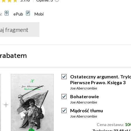
y:
ePub
Mobi
aj fragment
 rabatem
Ostateczny argument. Tryl
Pierwsze Prawo. Księga 3
Joe Abercrombie
Bohaterowie
Joe Abercrombie
Mądrość tłumu
Joe Abercrombie
Cena zestawu:
104
Zyskujesz: 33.48 zł 