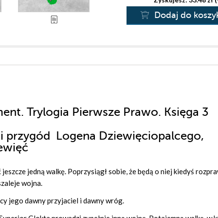
Dodaj do koszy
ent. Trylogia Pierwsze Prawo. Księga 3
ii przygód Logena Dziewięciopalcego,
ewięć
szcze jedną walkę. Poprzysiągł sobie, że będą o niej kiedyś rozpra
szaleje wojna.
y jego dawny przyjaciel i dawny wróg.