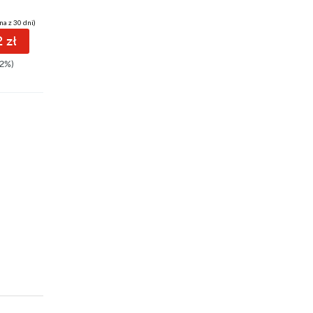
na z 30 dni)
(23,94 zł najniższa cena z 30 dni)
(20,90 zł najniższa cena z 30 dni)
 zł
31.12 zł
31.12 zł
2%)
39.90zł
(-22%)
39.90zł
(-22%)