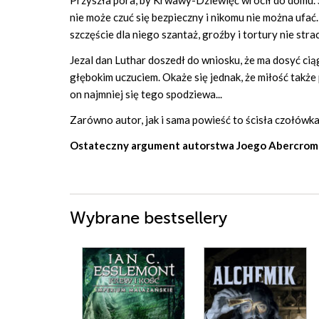
Przyszła pora, by Krwawy-Dziewięć wrócił do domu. S
nie może czuć się bezpieczny i nikomu nie można ufać.
szczęście dla niego szantaż, groźby i tortury nie strac
Jezal dan Luthar doszedł do wniosku, że ma dosyć ciąg
głębokim uczuciem. Okaże się jednak, że miłość także
on najmniej się tego spodziewa...
Zarówno autor, jak i sama powieść to ścisła czołówka
Ostateczny argument autorstwa Joego Abercrombi
Wybrane bestsellery