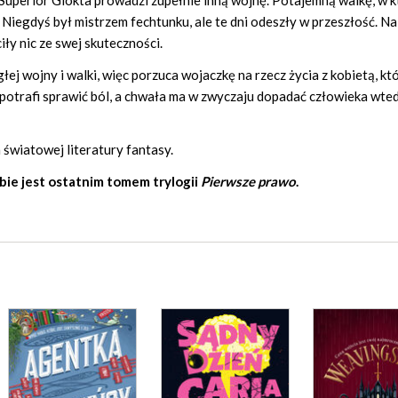
uperior Glokta prowadzi zupełnie inną wojnę. Potajemną walkę, w kt
 Niegdyś był mistrzem fechtunku, ale te dni odeszły w przeszłość. Na
iły nic ze swej skuteczności.
łej wojny i walki, więc porzuca wojaczkę na rzecz życia z kobietą, kt
 potrafi sprawić ból, a chwała ma w zwyczaju dopadać człowieka wted
 światowej literatury fantasy.
e jest ostatnim tomem trylogii
Pierwsze prawo
.