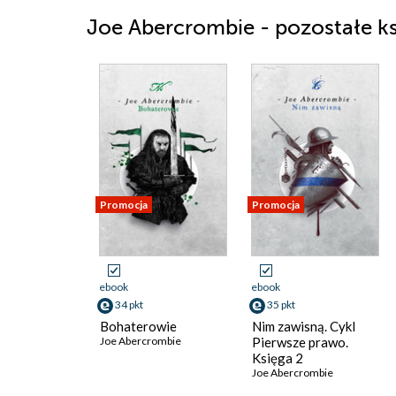
Joe Abercrombie - pozostałe ks
Promocja
Promocja
ebook
ebook
34 pkt
35 pkt
Bohaterowie
Nim zawisną. Cykl
Joe Abercrombie
Pierwsze prawo.
Księga 2
Joe Abercrombie