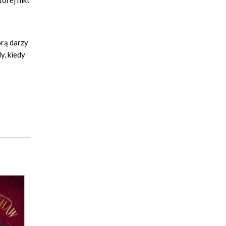
órej nikt
órą darzy
y, kiedy