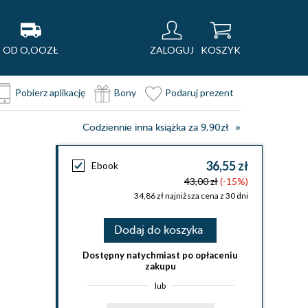
OD O,OOZŁ
ZALOGUJ
KOSZYK
Pobierz aplikację
Bony
Podaruj prezent
Codziennie inna książka za 9,90zł
36,55 zł
Ebook
43,00 zł
(-15%)
34,86 zł najniższa cena z 30 dni
Dodaj do koszyka
Dostępny natychmiast po opłaceniu
zakupu
lub