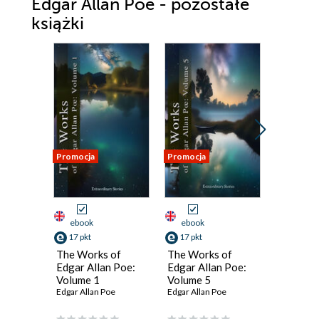
Edgar Allan Poe - pozostałe
książki
Promocja
Promocja
Promocja
ebook
ebook
ebook
17 pkt
17 pkt
17 pkt
The Works of
The Works of
The Wor
Edgar Allan Poe:
Edgar Allan Poe:
Edgar Al
Volume 1
Volume 5
Volume 
Edgar Allan Poe
Edgar Allan Poe
Edgar Alla