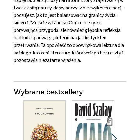
napięcia. Śledząc losy narratora, który staje twarzą w
twarz z siłą natury, doświadczysz niezwykłych emocji i
poczujesz, jak to jest balansować na granicy życia i
śmierci. "Zejście w MaelstrOm" to nie tylko
porywająca przygoda, ale również głęboka refleksja
nad ludzką odwagą, determinacją i instynktem
przetrwania. Ta opowieść to obowiązkowa lektura dla
każdego, kto ceni literaturę, która wciąga bez reszty i
pozostawia niezatarte wrażenia.
Wybrane bestsellery