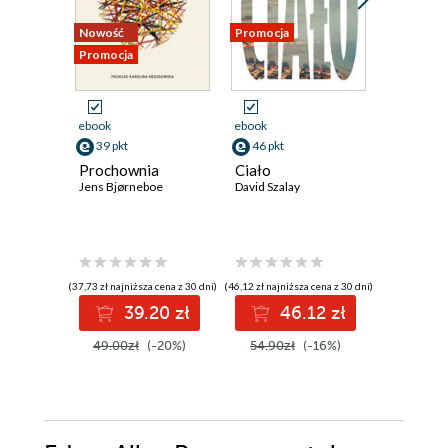
Nowość
Promocja
Promocja
Promocja
ebook
ebook
ebook
39 pkt
46 pkt
59 pkt
Prochownia
Ciało
Atlas ch
Jens Bjørneboe
David Szalay
David Mitc
(37,73 zł najniższa cena z 30 dni)
(46,12 zł najniższa cena z 30 dni)
(55,42 zł najni
39.20 zł
46.12 zł
5
49.00zł
(-20%)
54.90zł
(-16%)
69.90z