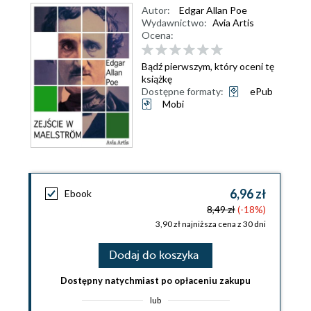
Autor:
Edgar Allan Poe
Wydawnictwo:
Avia Artis
Ocena:
Bądź pierwszym, który oceni tę
książkę
Dostępne formaty:
ePub
Mobi
6,96 zł
Ebook
8,49 zł
(-18%)
3,90 zł najniższa cena z 30 dni
Dodaj do koszyka
Dostępny natychmiast po opłaceniu zakupu
lub