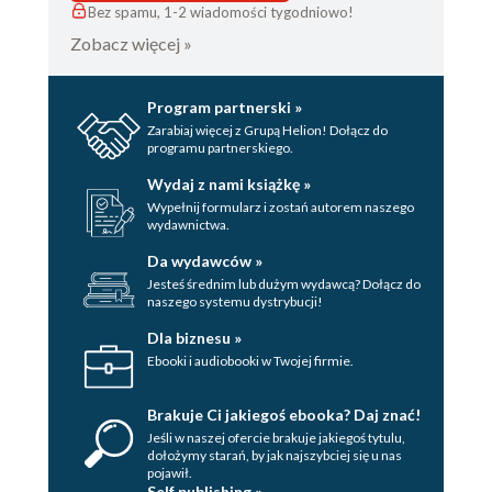
Bez spamu, 1-2 wiadomości tygodniowo!
Zobacz więcej »
Program partnerski »
Zarabiaj więcej z Grupą Helion! Dołącz do
programu partnerskiego.
Wydaj z nami książkę »
Wypełnij formularz i zostań autorem naszego
wydawnictwa.
Da wydawców »
Jesteś średnim lub dużym wydawcą? Dołącz do
naszego systemu dystrybucji!
Dla biznesu »
Ebooki i audiobooki w Twojej firmie.
Brakuje Ci jakiegoś ebooka? Daj znać!
Jeśli w naszej ofercie brakuje jakiegoś tytulu,
dołożymy starań, by jak najszybciej się u nas
pojawił.
Self publishing »