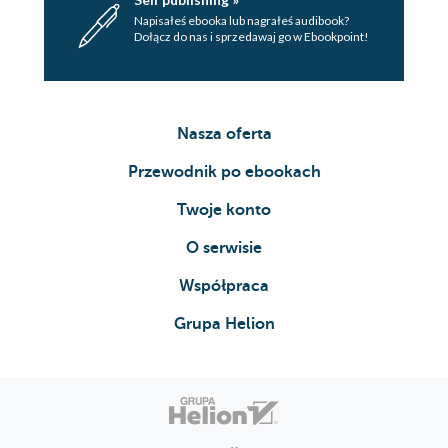
Napisałeś ebooka lub nagrałeś audibook?
Dołącz do nas i sprzedawaj go w Ebookpoint!
Nasza oferta
Przewodnik po ebookach
Twoje konto
O serwisie
Współpraca
Grupa Helion