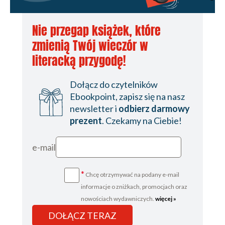
Nie przegap książek, które
zmienią Twój wieczór w
literacką przygodę!
Dołącz do czytelników
Ebookpoint, zapisz się na nasz
newsletter i
odbierz darmowy
prezent
. Czekamy na Ciebie!
e-mail
*
Chcę otrzymywać na podany e-mail
informacje o zniżkach, promocjach oraz
nowościach wydawniczych.
więcej »
DOŁĄCZ TERAZ