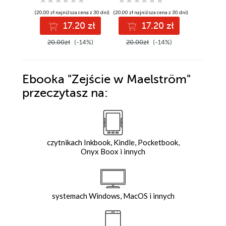
(20,00 zł najniższa cena z 30 dni)
(20,00 zł najniższa cena z 30 dni)
(20,00 zł najni
17.20 zł
17.20 zł
1
20.00zł
(-14%)
20.00zł
(-14%)
20.00z
Ebooka
"Zejście w Maelström"
przeczytasz na:
czytnikach Inkbook, Kindle, Pocketbook,
Onyx Boox i innych
systemach Windows, MacOS i innych