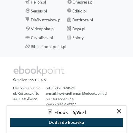
Helion.pl
Onepress.pl
Sensus.pl
Editio.pl
DlaBystrzakow.pl
Bezdroza.pl
Videopoint.pl
Beya.pl
Czytalisek.pl
Sploty
Biblio.Ebookpoint.pl
© Helion 1991-2026
Helion.pl sp. z o.o.
tel. (32) 230-98-63
ul. Kościuszki 1c
e-mail:
[wyświetl email]@ebookpoint.pl
44-100 Gliwice
NIP: 6312636254
Regon: 241989027
Ebook
6,96 zł
Designed with ♥ by
Tonik.pl
Dodaj do koszyka
Pełna wersja strony »