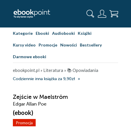
Kategorie
Ebooki
Audiobooki
Książki
Kursy video
Promocje
Nowości
Bestsellery
Darmowe ebooki
ebookpoint.pl
»
Literatura
»
📚 Opowiadania
Codziennie inna książka za 9,90zł
Zejście w Maelström
Edgar Allan Poe
(ebook)
Promocja