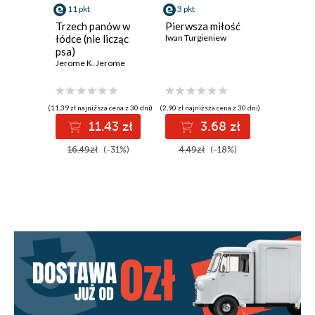
11 pkt
3 pkt
6 pkt
Trzech panów w
Pierwsza miłość
Niebezp
łódce (nie licząc
Iwan Turgieniew
związki
psa)
Jerome K. Jerome
(11,39 zł najniższa cena z 30 dni)
(2,90 zł najniższa cena z 30 dni)
(3,90 zł najniż
11.43 zł
3.68 zł
6
16.49zł
(-31%)
4.49zł
(-18%)
7.99zł