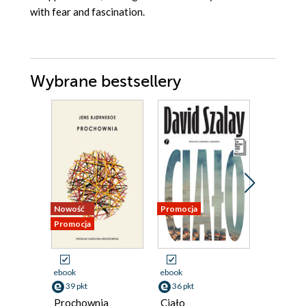
with fear and fascination.
Wybrane bestsellery
Nowość
Promocja
Promocja
Promocja
ebook
ebook
ebook
39 pkt
36 pkt
59 pkt
Prochownia
Ciało
Atlas ch