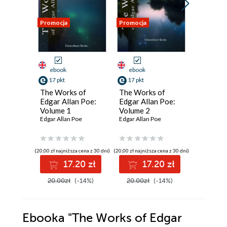
Promocja
Promocja
Promocja
ebook
ebook
ebook
17 pkt
17 pkt
17 pkt
The Works of
The Works of
The Wor
Edgar Allan Poe:
Edgar Allan Poe:
Edgar Al
Volume 1
Volume 2
Volume 
Edgar Allan Poe
Edgar Allan Poe
Edgar Alla
(20,00 zł najniższa cena z 30 dni)
(20,00 zł najniższa cena z 30 dni)
(20,00 zł najni
17.20 zł
17.20 zł
1
20.00zł
(-14%)
20.00zł
(-14%)
20.00z
Ebooka
"The Works of Edgar