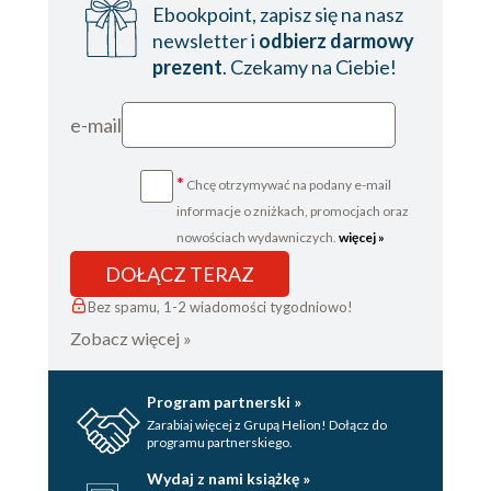
Ebookpoint, zapisz się na nasz
newsletter i
odbierz darmowy
prezent
. Czekamy na Ciebie!
e-mail
*
Chcę otrzymywać na podany e-mail
informacje o zniżkach, promocjach oraz
nowościach wydawniczych.
więcej »
DOŁĄCZ TERAZ
Bez spamu, 1-2 wiadomości tygodniowo!
Zobacz więcej »
Program partnerski »
Zarabiaj więcej z Grupą Helion! Dołącz do
programu partnerskiego.
Wydaj z nami książkę »