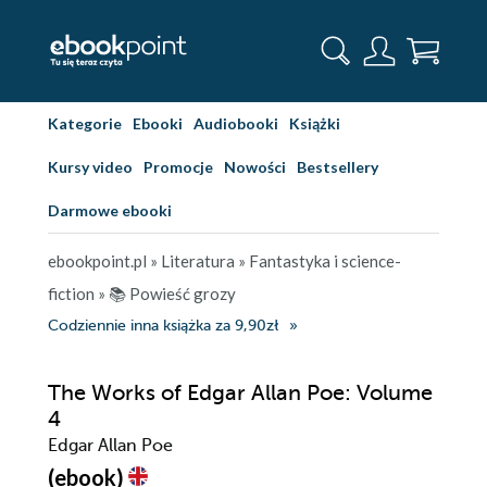
Kategorie
Ebooki
Audiobooki
Książki
Kursy video
Promocje
Nowości
Bestsellery
Darmowe ebooki
ebookpoint.pl
»
Literatura
»
Fantastyka i science-
fiction
»
📚 Powieść grozy
Codziennie inna książka za 9,90zł
The Works of Edgar Allan Poe: Volume
4
Edgar Allan Poe
(ebook)