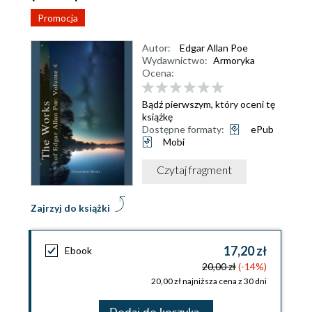
Promocja
Autor:
Edgar Allan Poe
Wydawnictwo:
Armoryka
Ocena:
Bądź pierwszym, który oceni tę
książkę
Dostępne formaty:
ePub
Mobi
Czytaj fragment
Zajrzyj do książki
17,20 zł
Ebook
20,00 zł
(-14%)
20,00 zł najniższa cena z 30 dni