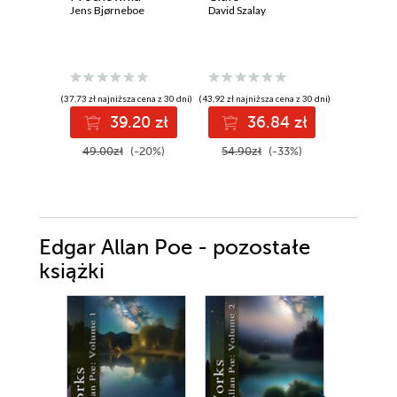
Jens Bjørneboe
David Szalay
David Mitc
(37,73 zł najniższa cena z 30 dni)
(43,92 zł najniższa cena z 30 dni)
(55,92 zł najni
39.20 zł
36.84 zł
5
49.00zł
(-20%)
54.90zł
(-33%)
69.90z
Edgar Allan Poe - pozostałe
książki