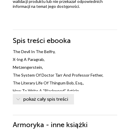
walidacji produktu lub nie przekazał odpowiednich
informacji na temat jego dostępności.
Spis treści
ebooka
The Devil In The Belfry,
X-Ing A Paragrab,
Metzengerstein,
The System Of Doctor Tarr And Professor Fether,
The Literary Life Of Thingum Bob, Esq.,
How To Write A “Blackwood” Article,
A Predicament,
pokaż cały spis treści
Mystification,
Diddling,
The Angel Of The Odd,
Armoryka - inne książki
Mellonta Tauta,