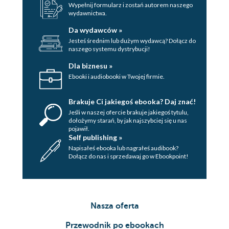
Wypełnij formularz i zostań autorem naszego
wydawnictwa.
Da wydawców »
Jesteś średnim lub dużym wydawcą? Dołącz do
naszego systemu dystrybucji!
Dla biznesu »
Ebooki i audiobooki w Twojej firmie.
Brakuje Ci jakiegoś ebooka? Daj znać!
Jeśli w naszej ofercie brakuje jakiegoś tytulu,
dołożymy starań, by jak najszybciej się u nas
pojawił.
Self publishing »
Napisałeś ebooka lub nagrałeś audibook?
Dołącz do nas i sprzedawaj go w Ebookpoint!
Nasza oferta
Przewodnik po ebookach