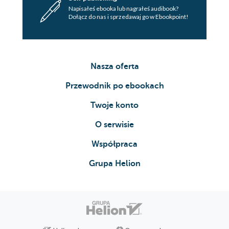
Napisałeś ebooka lub nagrałeś audibook?
Dołącz do nas i sprzedawaj go w Ebookpoint!
Nasza oferta
Przewodnik po ebookach
Twoje konto
O serwisie
Współpraca
Grupa Helion