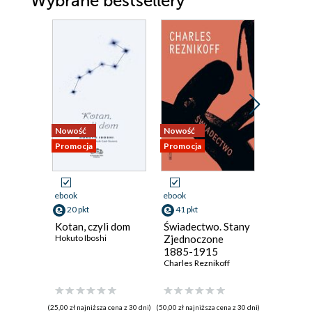
Wybrane bestsellery
Nowość
Nowość
Nowość
Promocja
Promocja
Promocja
ebook
ebook
ebook
20 pkt
41 pkt
36 pkt
Kotan, czyli dom
Świadectwo. Stany
Brudny 
Hokuto Iboshi
Zjednoczone
Ferreira G
1885-1915
Charles Reznikoff
(25,00 zł najniższa cena z 30 dni)
(50,00 zł najniższa cena z 30 dni)
(44,00 zł najni