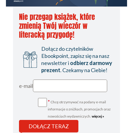
Nie przegap książek, które
zmienią Twój wieczór w
literacką przygodę!
Dołącz do czytelników
Ebookpoint, zapisz się na nasz
newsletter i
odbierz darmowy
prezent
. Czekamy na Ciebie!
e-mail
*
Chcę otrzymywać na podany e-mail
informacje o zniżkach, promocjach oraz
nowościach wydawniczych.
więcej »
DOŁĄCZ TERAZ