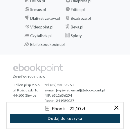
Helion.pl
Onepress.pl
Sensus.pl
Editio.pl
DlaBystrzakow.pl
Bezdroza.pl
Videopoint.pl
Beya.pl
Czytalisek.pl
Sploty
Biblio.Ebookpoint.pl
© Helion 1991-2026
Helion.pl sp. z o.o.
tel. (32) 230-98-63
ul. Kościuszki 1c
e-mail:
[wyświetl email]@ebookpoint.pl
44-100 Gliwice
NIP: 6312636254
Regon: 241989027
Ebook
22,10 zł
Designed with ♥ by
Tonik.pl
Dodaj do koszyka
Pełna wersja strony »