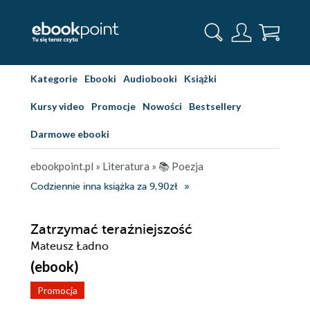
Kategorie
Ebooki
Audiobooki
Książki
Kursy video
Promocje
Nowości
Bestsellery
Darmowe ebooki
ebookpoint.pl
»
Literatura
»
📚 Poezja
Codziennie inna książka za 9,90zł
Zatrzymać teraźniejszość
Mateusz Ładno
(ebook)
Promocja