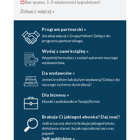
Bez spamu, 1-2 wiadomości tygodniowo!
Zobacz więcej »
Program partnerski »
Zarabiaj więcej z Grupą Helion! Dołącz do
programu partnerskiego.
Wydaj z nami książkę »
Wypełnij formularz i zostań autorem naszego
wydawnictwa.
Da wydawców »
Jesteś średnim lub dużym wydawcą? Dołącz do
naszego systemu dystrybucji!
Dla biznesu »
Ebooki i audiobooki w Twojej firmie.
Brakuje Ci jakiegoś ebooka? Daj znać!
Jeśli w naszej ofercie brakuje jakiegoś tytulu,
dołożymy starań, by jak najszybciej się u nas
pojawił.
Self publishing »