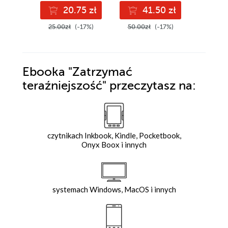
20.75 zł
41.50 zł
3
25.00zł
(-17%)
50.00zł
(-17%)
44.00z
Ebooka
"Zatrzymać
teraźniejszość"
przeczytasz na:
czytnikach Inkbook, Kindle, Pocketbook,
Onyx Boox i innych
systemach Windows, MacOS i innych