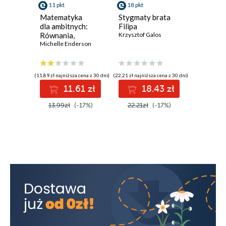
11 pkt
18 pkt
13 pkt
Matematyka
Stygmaty brata
Staging.
dla ambitnych:
Filipa
Pozorow
Równania,
Krzysztof Galos
zabójst
geometria,
Michelle Enderson
na samo
Andrzej L
statystyka,
rachunek
różniczkowy
(11,89 zł najniższa cena z 30 dni)
(22,21 zł najniższa cena z 30 dni)
(16,15 zł najni
i całkowy
11.61 zł
18.43 zł
1
13.99zł
(-17%)
22.21zł
(-17%)
16.15z