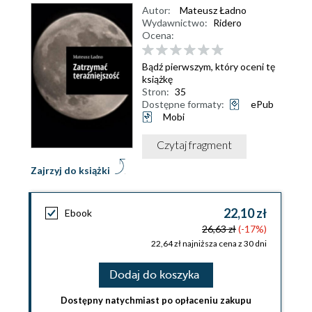
Autor:
Mateusz Ładno
Wydawnictwo:
Ridero
Ocena:
Bądź pierwszym, który oceni tę
książkę
Stron:
35
Dostępne formaty:
ePub
Mobi
Czytaj fragment
Zajrzyj do książki
22,10 zł
Ebook
26,63 zł
(-17%)
22,64 zł najniższa cena z 30 dni
Dodaj do koszyka
Dostępny natychmiast po opłaceniu zakupu