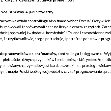
ie prostych rozwiązań trudnych problemów!
Excel straszny. A jaki przydatny!
racownika działu controllingu albo finansów bez Excela? Oczywiści
podsumowywali i porównywali dane na liczydle oraz w zeszytach. Zat
bciej, sprawniej i w dodatku bezbłędnie?! Trudne i czasochłonne zad
, że użytkownik wie, czego potrzebuje, i potrafi na podstawie prog
do pracowników działu finansów, controllingu i księgowości
. Wyj
c piętnaście różnych przypadków i problemów, z którymi może spotk
y omawianych przykładów jest bardzo szeroki - od prostego wiekow
aży na mapie Polski według województw czy też prognozowanie sprz