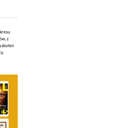
akresu
ów, z
 szkoleń
cy