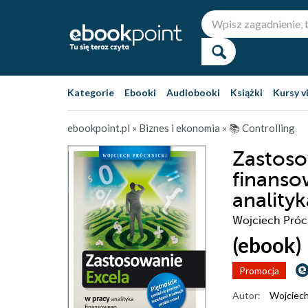
Kategorie
Ebooki
Audiobooki
Książki
Kursy v
ebookpoint.pl
»
Biznes i ekonomia
»
📚 Controlling
Zastoso
finansow
anality
Wojciech Próc
(ebook)
Promocja
Autor:
Wojciech