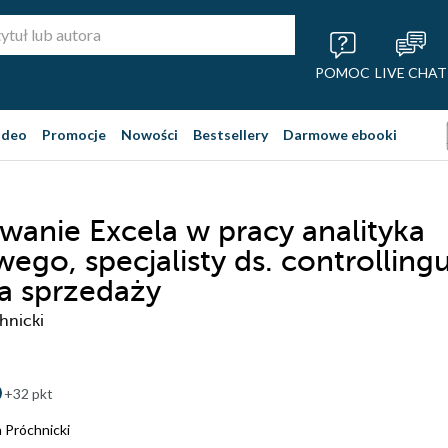
POMOC
LIVE CHAT
ideo
Promocje
Nowości
Bestsellery
Darmowe ebooki
wanie Excela w pracy analityka
ego, specjalisty ds. controllingu
ka sprzedaży
hnicki
+32 pkt
 Próchnicki