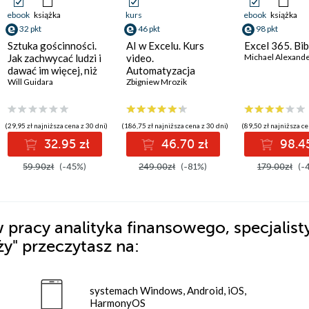
ebook
książka
kurs
ebook
książka
32 pkt
46 pkt
98 pkt
Sztuka gościnności.
AI w Excelu. Kurs
Excel 365. Bib
Jak zachwycać ludzi i
video.
Michael Alexande
dawać im więcej, niż
Automatyzacja
się spodziewają
Will Guidara
zadań w pracy
Zbigniew Mrozik
(29,95 zł najniższa cena z 30 dni)
(186,75 zł najniższa cena z 30 dni)
(89,50 zł najniższa ce
32.95 zł
46.70 zł
98.45
59.90zł
(-45%)
249.00zł
(-81%)
179.00zł
(-
pracy analityka finansowego, specjalisty
ży"
przeczytasz na:
systemach Windows, Android, iOS,
HarmonyOS