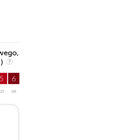
owego,
1)
5
6
(2)
(6)