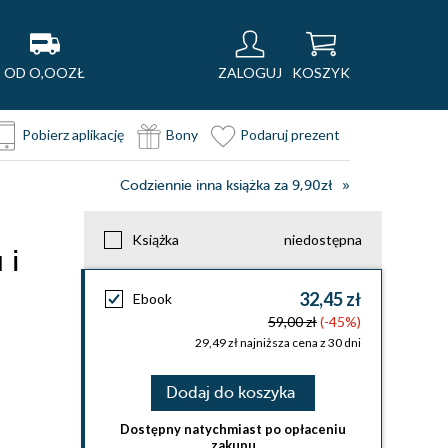
OD O,OOZŁ
ZALOGUJ
KOSZYK
Pobierz aplikację
Bony
Podaruj prezent
Codziennie inna książka za 9,90zł
Książka
niedostępna
 i
32,45 zł
Ebook
59,00 zł
(-45%)
29,49 zł najniższa cena z 30 dni
Dodaj do koszyka
Dostępny natychmiast po opłaceniu
zakupu