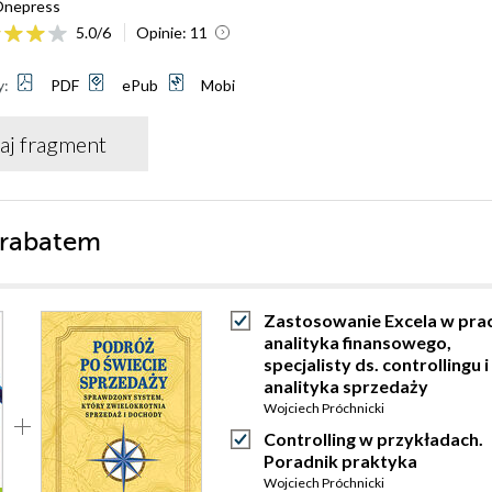
nepress
5.0
/
6
Opinie:
11
y:
PDF
ePub
Mobi
aj fragment
 rabatem
Zastosowanie Excela w pra
analityka finansowego,
specjalisty ds. controllingu i
analityka sprzedaży
Wojciech Próchnicki
Controlling w przykładach.
Poradnik praktyka
Wojciech Próchnicki