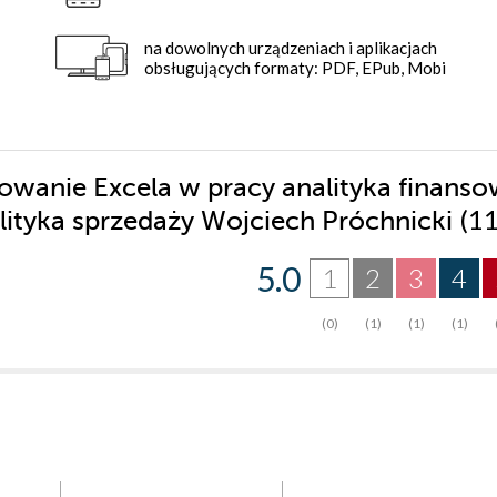
na dowolnych urządzeniach i aplikacjach
obsługujących formaty: PDF, EPub, Mobi
sowanie Excela w pracy analityka finans
(1
nalityka sprzedaży Wojciech Próchnicki
5.0
1
2
3
4
(0)
(1)
(1)
(1)