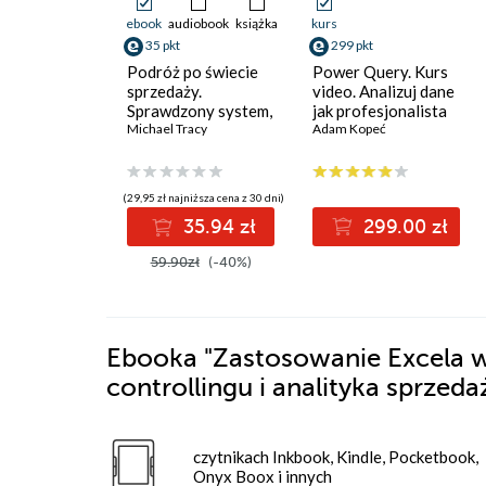
ebook
audiobook
książka
kurs
35 pkt
299 pkt
Podróż po świecie
Power Query. Kurs
sprzedaży.
video. Analizuj dane
Sprawdzony system,
jak profesjonalista
który zwielokrotnia
Michael Tracy
Adam Kopeć
sprzedaż i dochody
(29,95 zł najniższa cena z 30 dni)
35.94 zł
299.00 zł
59.90zł
(-40%)
Ebooka
"Zastosowanie Excela w 
controllingu i analityka sprzeda
czytnikach Inkbook, Kindle, Pocketbook,
Onyx Boox i innych