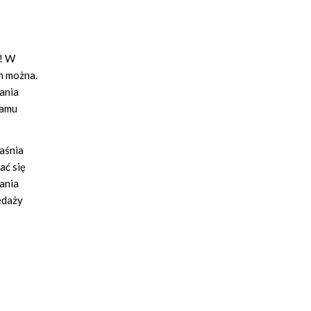
e! W
em można.
ania
ramu
aśnia
ać się
ania
edaży