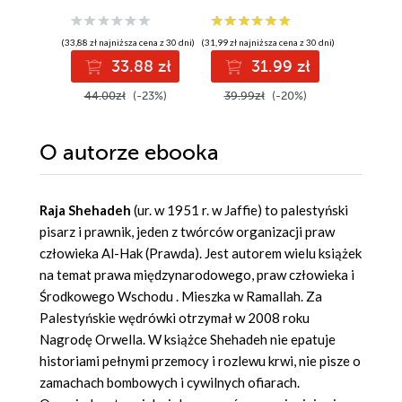
jednostki policji
(33,88 zł najniższa cena z 30 dni)
(31,99 zł najniższa cena z 30 dni)
(64,73 zł najni
33.88 zł
31.99 zł
7
44.00zł
(-23%)
39.99zł
(-20%)
89.90z
O autorze
ebooka
Raja Shehadeh
(ur. w 1951 r. w Jaffie) to palestyński
pisarz i prawnik, jeden z twórców organizacji praw
człowieka Al-Hak (Prawda). Jest autorem wielu książek
na temat prawa międzynarodowego, praw człowieka i
Środkowego Wschodu . Mieszka w Ramallah. Za
Palestyńskie wędrówki otrzymał w 2008 roku
Nagrodę Orwella. W książce Shehadeh nie epatuje
historiami pełnymi przemocy i rozlewu krwi, nie pisze o
zamachach bombowych i cywilnych ofiarach.