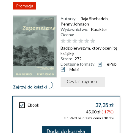
Promocja
Autorzy:
Raja Shehadeh
,
Penny Johnson
Wydawnictwo:
Karakter
Ocena:
Bądź pierwszym, który oceni tę
książkę
Stron:
272
Dostępne formaty:
ePub
Mobi
Czytaj fragment
Zajrzyj do książki
37,35 zł
Ebook
45,00 zł
(-17%)
35,94 zł najniższa cena z 30 dni
Dodaj do koszyka