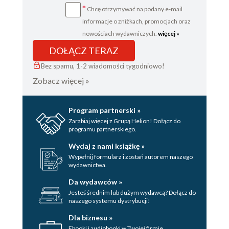
*
Chcę otrzymywać na podany e-mail
Przypisy
informacje o zniżkach, promocjach oraz
nowościach wydawniczych.
więcej »
DOŁĄCZ TERAZ
Bez spamu, 1-2 wiadomości tygodniowo!
Zobacz więcej »
Program partnerski »
Zarabiaj więcej z Grupą Helion! Dołącz do
programu partnerskiego.
Wydaj z nami książkę »
Wypełnij formularz i zostań autorem naszego
wydawnictwa.
Da wydawców »
Jesteś średnim lub dużym wydawcą? Dołącz do
naszego systemu dystrybucji!
Dla biznesu »
Ebooki i audiobooki w Twojej firmie.