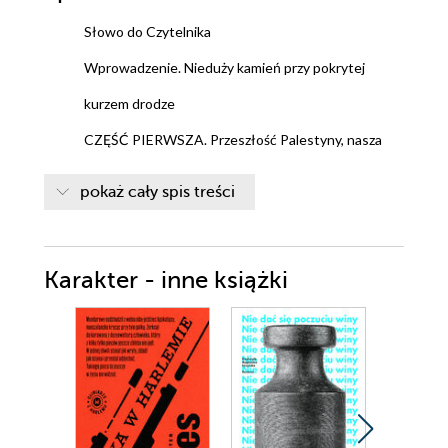
Słowo do Czytelnika
Wprowadzenie. Nieduży kamień przy pokrytej
kurzem drodze
CZĘŚĆ PIERWSZA. Przeszłość Palestyny, nasza
przeszłość i burzliwa teraźniejszość
pokaż cały spis treści
1. Pomniki poległych, ruiny wspaniałego miasta
Nablus
Karakter - inne książki
2. Coś więcej niż checkpoint Al-Dżib i Bir Nabala
3. Woda, granice i chrzty Dolina Jordanu
CZĘŚĆ DRUGA. Czasy osmańskie i utracona
łączność
4. Już nie na przecięciu szlaków utracone