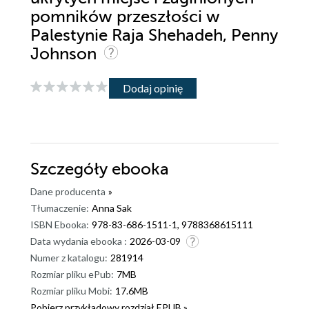
pomników przeszłości w
Palestynie Raja Shehadeh, Penny
Johnson
Dodaj opinię
Szczegóły
ebooka
Dane producenta
»
Tłumaczenie:
Anna Sak
ISBN Ebooka:
978-83-686-1511-1, 9788368615111
Data wydania ebooka :
2026-03-09
Numer z katalogu:
281914
Rozmiar pliku ePub:
7MB
Rozmiar pliku Mobi:
17.6MB
Pobierz przykładowy rozdział EPUB »