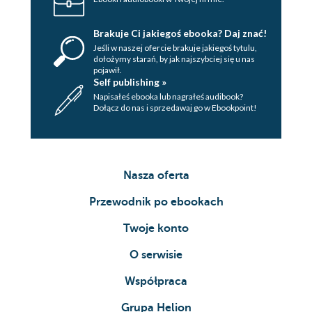
Brakuje Ci jakiegoś ebooka? Daj znać!
Jeśli w naszej ofercie brakuje jakiegoś tytulu,
dołożymy starań, by jak najszybciej się u nas
pojawił.
Self publishing »
Napisałeś ebooka lub nagrałeś audibook?
Dołącz do nas i sprzedawaj go w Ebookpoint!
Nasza oferta
Przewodnik po ebookach
Twoje konto
O serwisie
Współpraca
Grupa Helion