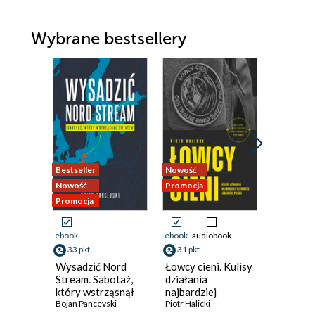
Wybrane bestsellery
Bestseller
Nowość
Promocja
Nowość
Promocja
Promocja
ebook
ebook
audiobook
ebook
33 pkt
31 pkt
70 pkt
Wysadzić Nord
Łowcy cieni. Kulisy
Żelazny
Stream. Sabotaż,
działania
David Ball
który wstrząsnął
najbardziej
światem
Bojan Pancevski
tajemniczej
Piotr Halicki