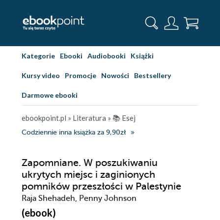
Kategorie
Ebooki
Audiobooki
Książki
Kursy video
Promocje
Nowości
Bestsellery
Darmowe ebooki
ebookpoint.pl
»
Literatura
»
📚 Esej
Codziennie inna książka za 9,90zł
Zapomniane. W poszukiwaniu
ukrytych miejsc i zaginionych
pomników przeszłości w Palestynie
Raja Shehadeh, Penny Johnson
(ebook)