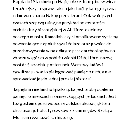
Bagdadu i Stambułu po Hajfę i Akkę. Inne giną w wirze
teraźniejszych spraw, takich jak choćby kategoryczna
odmowa uznania Nakby przez Izrael. O dawniejszych
czasach szepczą ruiny, na przykład pozostałości
architektury bizantyjskiej w At-Tirze, dzielnicy
naszego miasta, Ramallah, czy skomplikowane systemy
nawadniające z epoki brązu i żelaza oraz piwnice do
przechowywania wina odkryte przez archeologów na
zboczu wzgórza w pobliżu wioski Dżib, której nazwę
nosi dziś izraelski posterunek. Warstwy ludów i
cywilizacji - warto pielęgnować pamięć o nich, a nie
sprowadzać jej do jednej prostej historii".
Ta piękna i melancholijna książka jest próbą ocalenia
pamięci o miejscach i zamieszkujących je ludziach. Jest
też gestem oporu wobec izraelskiej okupacji, która
chce usunąć Palestyńczyków z ziemi między Rzeką a
Morzem i wymazać ich historię.