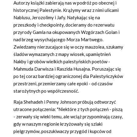
Autorzy książki zabierają nas w podróż po obecnej i
historycznej Palestynie. Krążymy wraz z nimi ulicami
Nablusu, Jerozolimy i Jafy. Natykając się na
przeszkody i checkpointy, docieramy do rezerwatu
przyrody Gamla na okupowanych Wzgórzach Golan i
nad brzeg wysychającego Morza Martwego.
Zwiedzamy nierzucające się w oczy mauzolea, szukamy
śladów wymazanych z mapy wiosek, upamiętnień
Nakby i grobów wielkich palestyńskich poetów -
Mahmuda Darwisza i Raszida Husajna. Poruszając się
po tej coraz bardziej ograniczonej dla Palestyńczyków
przestrzeni, przemierzamy całe epoki - od czasów
starożytnych po współczesność.
Raja Shehadeh i Penny Johnson próbują odtworzyć
utracone połączenia: "Niektóre z tych połączeń - piszą
- zerwały się wieki temu, ale wciąż przypominają czasy,
gdy w naszym regionie krzyżowały się szlaki
pielgrzymów, poszukiwaczy przygód i kupców od