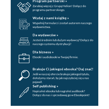
Program partnerski »
Zarabiaj więcej z Grupą Helion! Dołącz do
programu partnerskiego.
Wydaj z nami książkę »
Wypełnij formularz i zostań autorem naszego
wydawnictwa.
Da wydawców »
Jesteś średnim lub dużym wydawcą? Dołącz do
naszego systemu dystrybucji!
Dla biznesu »
Ebooki i audiobooki w Twojej firmie.
Brakuje Ci jakiegoś ebooka? Daj znać!
Jeśli w naszej ofercie brakuje jakiegoś tytulu,
dołożymy starań, by jak najszybciej się u nas
pojawił.
Self publishing »
Napisałeś ebooka lub nagrałeś audibook?
Dołącz do nas i sprzedawaj go w Ebookpoint!