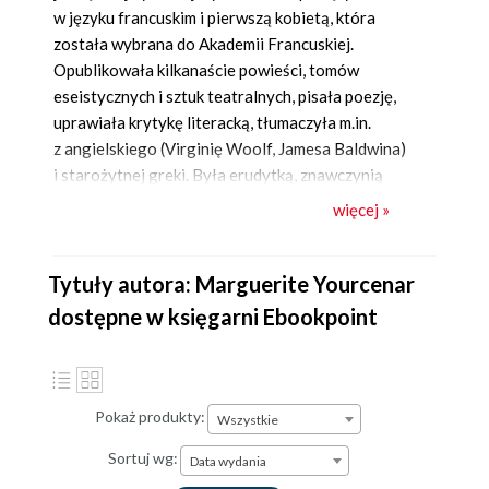
w języku francuskim i pierwszą kobietą, która
została wybrana do Akademii Francuskiej.
Opublikowała kilkanaście powieści, tomów
eseistycznych i sztuk teatralnych, pisała poezję,
uprawiała krytykę literacką, tłumaczyła m.in.
z angielskiego (Virginię Woolf, Jamesa Baldwina)
i starożytnej greki. Była erudytką, znawczynią
starożytności i kultur Wschodu, dużo
więcej »
podróżowała.
Pamiętniki Hadriana
zadedykowała
G. F., Grace Frick, profesorce literatury
amerykańskiej i tłumaczce, swojej ukochanej,
Tytuły autora: Marguerite Yourcenar
z którą spędziła większą część życia.
dostępne w księgarni Ebookpoint
Pokaż produkty:
Wszystkie
Sortuj wg:
Data wydania