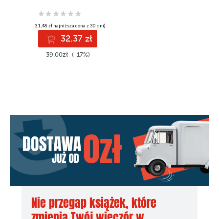
(31,48 zł najniższa cena z 30 dni)
32.37 zł
39.00zł
(-17%)
Nie przegap książek, które
zmienią Twój wieczór w