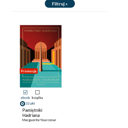
Filtruj »
Promocja
ebook
książka
32 pkt
Pamiętniki
Hadriana
Marguerite Yourcenar