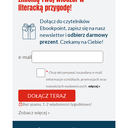
literacką przygodę!
Dołącz do czytelników
Ebookpoint, zapisz się na nasz
newsletter i
odbierz darmowy
prezent
. Czekamy na Ciebie!
e-mail
*
Chcę otrzymywać na podany e-mail
informacje o zniżkach, promocjach oraz
nowościach wydawniczych.
więcej »
DOŁĄCZ TERAZ
Bez spamu, 1-2 wiadomości tygodniowo!
Zobacz więcej »