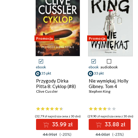
Promocja
Promocja
ebook
ebook
audiobook
35 pkt
33 pkt
Przygody Dirka
Nie wymiękaj. Holly
Pitta 8: Cyklop (#8)
Gibney. Tom 4
Clive Cussler
Stephen King
(32,79 zł najniższa cena z 30 dni)
(29,90 zł najniższa cena z 30 dni)
35.99 zł
33.88 zł
44.99zł
(-20%)
44.00zł
(-23%)