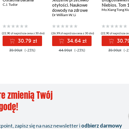
C.J. Tudor
otyłości. Naukowe
Niebios. Tom 
dowody na zdrowe
Mo Xiang Tong Xi
odchudzanie
Dr William W. Li
(22,90 zł najniższa cena z 30 dni)
(26,99 zł najniższa cena z 30 dni)
(22,90 zł najniższa ce
30.79 zł
34.64 zł
30.79
39.99zł
(-23%)
44.99zł
(-23%)
39.99zł
(-2
re zmienią Twój
ygodę!
oint, zapisz się na nasz newsletter i
odbierz darmowy