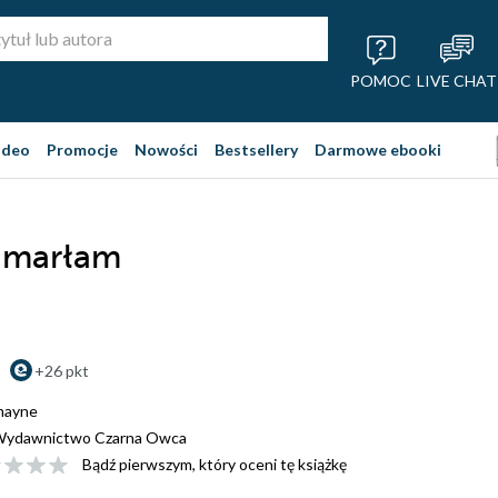
POMOC
LIVE CHAT
ideo
Promocje
Nowości
Bestsellery
Darmowe ebooki
umarłam
+26 pkt
mayne
ydawnictwo Czarna Owca
Bądź pierwszym, który oceni tę książkę