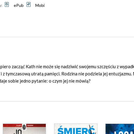
y:
ePub
Mobi
piero zacząć Kath nie może się nadziwić swojemu szczęściu z wypadk
i z tymczasową utratą pamięci. Rodzina nie podziela jej entuzjazmu. 
daje sobie jedno pytanie: o czym jej nie mówią?