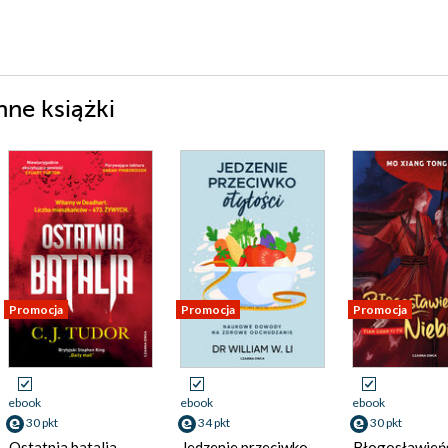
ne książki
Promocja
Promocja
Promocja
ebook
ebook
ebook
30 pkt
34 pkt
30 pkt
Ostatnia batalia
Jedzenie przeciwko
Błogosławień