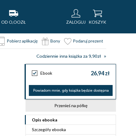
OD O,OOZŁ
ZALOGUJ
KOSZYK
Pobierz aplikację
Bony
Podaruj prezent
Codziennie inna książka za 9,90zł
26,94 zł
Ebook
Powiadom mnie, gdy książka będzie dostępna
Przenieś na półkę
Opis
ebooka
Szczegóły
ebooka