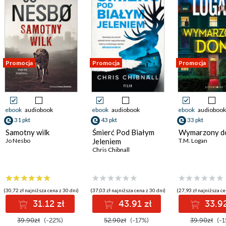
Promocja
Promocja
Promocja
ebook
audiobook
ebook
audiobook
ebook
audiobook
31 pkt
43 pkt
33 pkt
Samotny wilk
Śmierć Pod Białym
Wymarzony d
Jo Nesbo
Jeleniem
T.M. Logan
Chris Chibnall
(30,72 zł najniższa cena z 30 dni)
(37,03 zł najniższa cena z 30 dni)
(27,93 zł najniższa ce
31.12 zł
43.91 zł
33.92
39.90zł
(-22%)
52.90zł
(-17%)
39.90zł
(-1