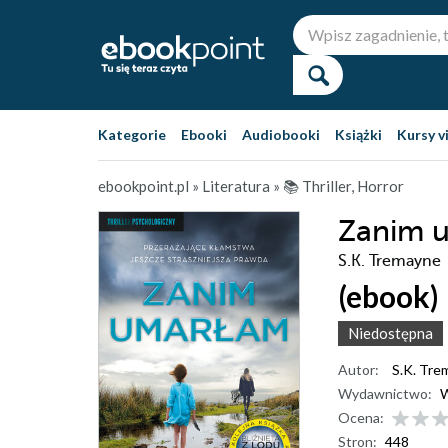
Kategorie
Ebooki
Audiobooki
Książki
Kursy v
ebookpoint.pl
»
Literatura
»
📚 Thriller, Horror
Zanim 
S.K. Tremayne
(ebook)
Niedostępna
Autor:
S.K. Tre
Wydawnictwo:
W
Ocena:
Stron:
448