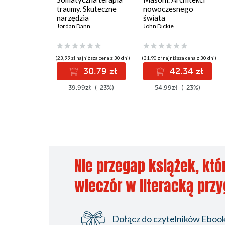
traumy. Skuteczne
nowoczesnego
Hexworthy
narzędzia
świata
wzmacniania relacji
Jordan Dann
John Dickie
Salcombe
umysł-ciało
Hotel Two Bridges
(23,99 zł najniższa cena z 30 dni)
(31,90 zł najniższa cena z 30 dni)
Morrice Town, Plymouth
30.79 zł
42.34 zł
Black Tor
39.99zł
(-23%)
54.99zł
(-23%)
Farma Huckerby
Podwórze w Huckerby
Salcombe
Farma Spaldingów
Nie przegap książek, któ
Dartmoor
wieczór w literacką prz
Dartmoor
Huckerby
Dołącz do czytelników Ebookp