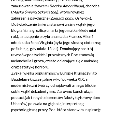
zamurowanie żywcem (
Beczka Amontillada
), choroba
(
Maska Śmierci Szkarłatnej
), w tym również
zaburzenia psychiczne (
Zagłada domu Usherów
).
Doświadczenie śmierci stanowi ważny wątek jego
biografii: na gruźlicę umarła jego matka (kiedy miał
rok), a następnie przybrana matka Frances Allen i
młodziutka żona Virginia (była jego siostrą cioteczną;
poślubił ją, gdy miała 13 lat). Dominujący nastrój
utworów poetyckich i prozaicznych Poe stanowią
melancholia i groza, często ocierające się o makabrę
oraz estetykę horroru.
Zyskał wielką popularność w Europie (tłumaczył go
Baudelaire), szczególnie w końcu wieku XIX, a
modernistyczni twórcy odnajdowali u niego bliskie
sobie wątki dekadentyzmu. Zarówno konstrukcja
postaci, jak i innych elementów fabuły (tytułowy dom
Usherów) pozwala na głęboką interpretację
psychologiczną prozy Poe, która stanowiła inspirację