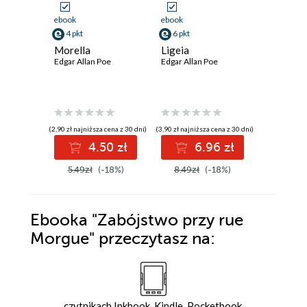
ebook
ebook
ebook
4 pkt
6 pkt
10 pkt
Morella
Ligeia
William
Edgar Allan Poe
Edgar Allan Poe
Edgar Alla
(2,90 zł najniższa cena z 30 dni)
(3,90 zł najniższa cena z 30 dni)
(10,14 zł najni
4.50 zł
6.96 zł
1
5.49zł
(-18%)
8.49zł
(-18%)
12.50z
Ebooka
"Zabójstwo przy rue
Morgue"
przeczytasz na:
czytnikach Inkbook, Kindle, Pocketbook,