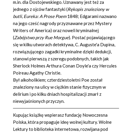
m.in. dla Dostojewskiego. Uznawany jest też za
jednego z ojców fantastyki (
Rękopis znaleziony w
butli
,
Eureka: A Prose Poem
1848; Edgarami nazwano
na jego cześć nagrody przyznawane przez Mystery
Writers of America) oraz noweli kryminalnej
(
Zabójstwo przy Rue Morgue
). Postać pojawiającego
się w kilku utworach detektywa, C. Auguste'a Dupina,
rozwiązującego zagadki kryminalne dzięki dedukcji,
stanowi pierwszą z szeregu podobnych, takich jak
Sherlock Holmes Arthura Conan Doyle'a czy Hercules
Poireau Agathy Christie.
Był alkoholikiem; czterdziestoletni Poe został
znaleziony na ulicy w ciężkim stanie fizycznym w
delirium i po kilku dniach hospitalizacji zmarł z
niewyjaśnionych przyczyn.
Kupując książkę wspierasz fundację Nowoczesna
Polska, która propaguje ideę wolnej kultury. Wolne
Lektury to biblioteka internetowa, rozwijana pod