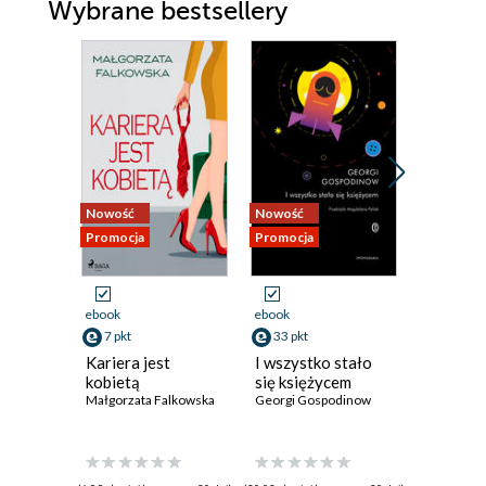
Wybrane bestsellery
Nowość
Nowość
Promocja
Promocja
Promocja
ebook
ebook
ebook
7 pkt
33 pkt
44 pkt
Kariera jest
I wszystko stało
Miasto 
kobietą
się księżycem
Ng Yi-She
Małgorzata Falkowska
Georgi Gospodinow