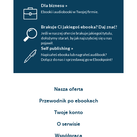
Dla biznesu »
Ebooki i audiobooki w Twojej firmie.
Brakuje Ci jakiegoś ebooka? Daj znać!
Jeśli w naszej ofercie brakuje jakiegoś tytulu,
dołożymy starań, by jak najszybciej się u nas
pojawił.
Self publishing »
Napisałeś ebooka lub nagrałeś audibook?
Dołącz do nas i sprzedawaj go w Ebookpoint!
Nasza oferta
Przewodnik po ebookach
Twoje konto
O serwisie
Współpraca