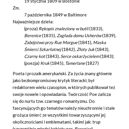
19 stycznia 1809 w Bostonie
Zm.
7 października 1849 w Baltimore
Najważniejsze dzieła:
(proza)
Rękopis znaleziony w butli
(1833),
Berenice
(1835),
Zagłada domu Usherów
(1839),
Zabójstwo przy Rue Morgue
(1841),
Maska
Śmierci Szkarłatnej
(1842),
Złoty żuk
(1843),
Czarny kot
(1843),
Serce oskarżycielem
(1843);
(poezja)
Kruk
(1845),
Tamerlane
(1827)
Poeta i prozaik amerykański. Za życia znany głównie
jako bezkompromisowy krytyk literacki; był
redaktorem wielu czasopism, w których publikował też
swoje nowele i opowiadania. Twórczość Poe zalicza
się do nurtu tzw. czarnego romantyzmu. Do
fascynujących go tematów należy nieuchronnie i stale
grożąca śmierć ze wszystkimi towarzyszącymi jej
okolicznościami i emblematami, takimi jak: trup
(szczególnie młodej kobiety por.
Berenice
),