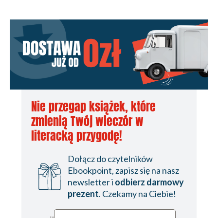
Nie przegap książek, które
zmienią Twój wieczór w
literacką przygodę!
Dołącz do czytelników
Ebookpoint, zapisz się na nasz
newsletter i
odbierz darmowy
prezent
. Czekamy na Ciebie!