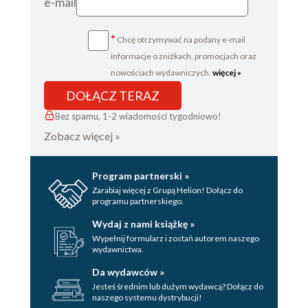
e-mail
*
Chcę otrzymywać na podany e-mail
informacje o zniżkach, promocjach oraz
nowościach wydawniczych.
więcej »
DOŁĄCZ TERAZ
Bez spamu, 1-2 wiadomości tygodniowo!
Zobacz więcej »
Program partnerski »
Zarabiaj więcej z Grupą Helion! Dołącz do
programu partnerskiego.
Wydaj z nami książkę »
Wypełnij formularz i zostań autorem naszego
wydawnictwa.
Da wydawców »
Jesteś średnim lub dużym wydawcą? Dołącz do
naszego systemu dystrybucji!