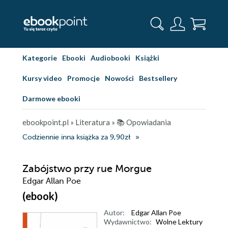
Kategorie
Ebooki
Audiobooki
Książki
Kursy video
Promocje
Nowości
Bestsellery
Darmowe ebooki
ebookpoint.pl
»
Literatura
»
📚 Opowiadania
Codziennie inna książka za 9,90zł
Zabójstwo przy rue Morgue
Edgar Allan Poe
(ebook)
Autor:
Edgar Allan Poe
Wydawnictwo:
Wolne Lektury