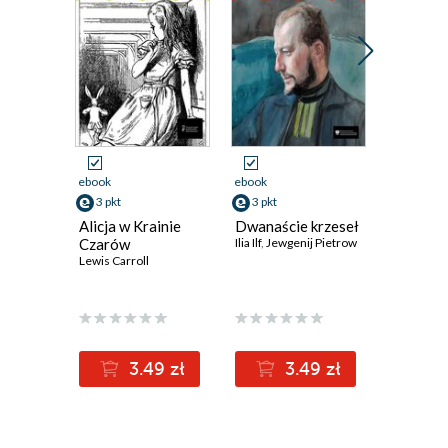
ebook
ebook
ebook
3 pkt
3 pkt
3 pkt
Alicja w Krainie
Dwanaście krzeseł
Dziwne l
Czarów
Ilia Ilf
,
Jewgenij Pietrow
Eyre
Lewis Carroll
Charlotte 
3.49 zł
3.49 zł
3