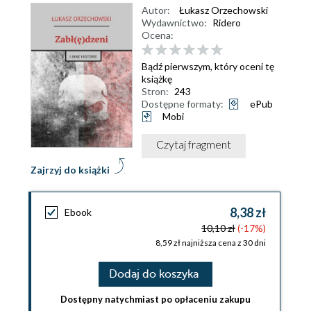
Autor:
Łukasz Orzechowski
Wydawnictwo:
Ridero
Ocena:
Bądź pierwszym, który oceni tę
książkę
Stron:
243
Dostępne formaty:
ePub
Mobi
Czytaj fragment
Zajrzyj do książki
8,38 zł
Ebook
10,10 zł
(-17%)
8,59 zł najniższa cena z 30 dni
Dodaj do koszyka
Dostępny natychmiast po opłaceniu zakupu