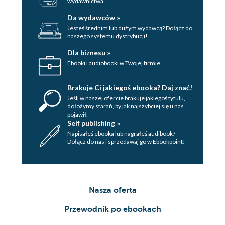
wydawnictwa.
Da wydawców »
Jesteś średnim lub dużym wydawcą? Dołącz do
naszego systemu dystrybucji!
Dla biznesu »
Ebooki i audiobooki w Twojej firmie.
Brakuje Ci jakiegoś ebooka? Daj znać!
Jeśli w naszej ofercie brakuje jakiegoś tytulu,
dołożymy starań, by jak najszybciej się u nas
pojawił.
Self publishing »
Napisałeś ebooka lub nagrałeś audibook?
Dołącz do nas i sprzedawaj go w Ebookpoint!
Nasza oferta
Przewodnik po ebookach