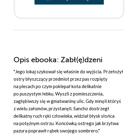
Opis
ebooka
: Zabł(ę)dzeni
"Jego lokaj szykował się właśnie do wyjścia. Przełożył
ostry błyszczący przedmiot przez pas rozpięty
na plecach po czym poklepał kota delikatnie
po puszystym łebku. Wyszli z pomieszczenia,
zagłębiwszy się w gmatwaninę ulic. Gdy minęli któryś
z wielu załomów, przystanęli. Sancho dostrzegł
delikatny ruch ręki człowieka, widział błysk słońca
na potężnym ostrzu. Końcówką ostrego jak brzytwa
pazura poprawił rąbek swojego sombrero."