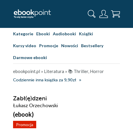
Kategorie
Ebooki
Audiobooki
Książki
Kursy video
Promocje
Nowości
Bestsellery
Darmowe ebooki
ebookpoint.pl
»
Literatura
»
📚 Thriller, Horror
Codziennie inna książka za 9,90zł
Zabł(ę)dzeni
Łukasz Orzechowski
(ebook)
Promocja