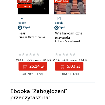
Nowość
Promocja
Promocja
Promocja
ebook
ebook
ebook
25 pkt
5 pkt
25 pkt
Fear
Wielka kosmiczna
Gherkin
Łukasz Orzechowski
przygoda
Łukasz Or
Łukasz Orzechowski
(30,29 zł najniższa cena z 30 dni)
(5,15 zł najniższa cena z 30 dni)
(25,75 zł najni
25.14 zł
5.03 zł
2
30.29zł
(-17%)
6.06zł
(-17%)
30.29z
Ebooka
"Zabł(ę)dzeni"
przeczytasz na: