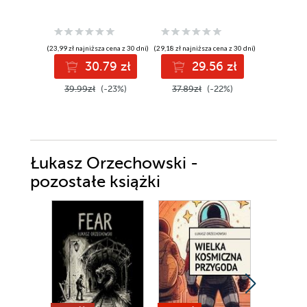
(23,99 zł najniższa cena z 30 dni)
(29,18 zł najniższa cena z 30 dni)
(41,99 zł najni
30.79 zł
29.56 zł
4
39.99zł
(-23%)
37.89zł
(-22%)
59.99z
Łukasz Orzechowski -
pozostałe książki