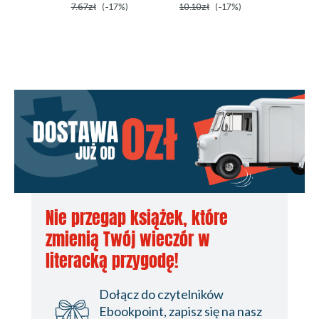
7.67zł
(-17%)
10.10zł
(-17%)
10.10z
Nie przegap książek, które
zmienią Twój wieczór w
literacką przygodę!
Dołącz do czytelników
Ebookpoint, zapisz się na nasz