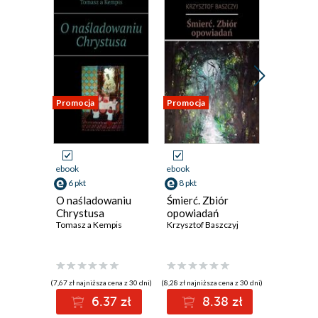
Promocja
Promocja
Promocja
ebook
ebook
ebook
6 pkt
8 pkt
8 pkt
O naśladowaniu
Śmierć. Zbiór
Domek. 
Chrystusa
opowiadań
poezji
Tomasz a Kempis
Krzysztof Baszczyj
Krzysztof 
(7,67 zł najniższa cena z 30 dni)
(8,28 zł najniższa cena z 30 dni)
(8,59 zł najniż
6.37 zł
8.38 zł
8