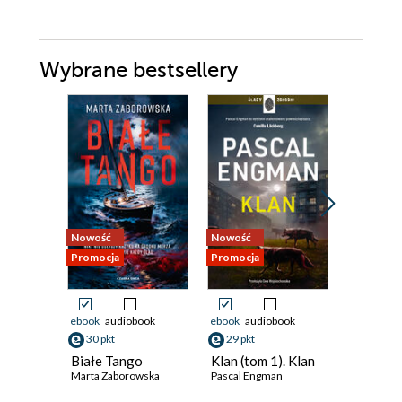
Wybrane bestsellery
Nowość
Nowość
Nowość
Promocja
Promocja
Promocja
ebook
audiobook
ebook
audiobook
ebook
30 pkt
29 pkt
46 pkt
Białe Tango
Klan (tom 1). Klan
Czerwon
Marta Zaborowska
Pascal Engman
Cameron S