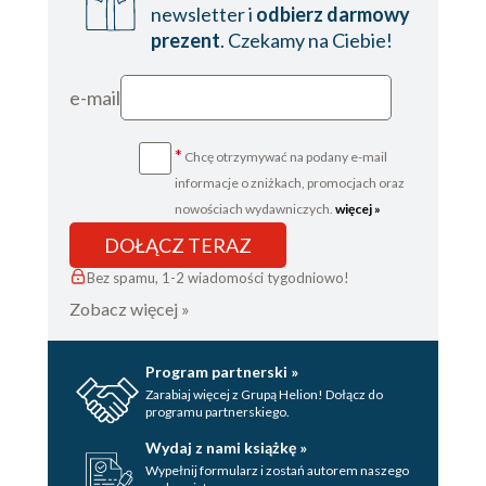
newsletter i
odbierz darmowy
prezent
. Czekamy na Ciebie!
e-mail
*
Chcę otrzymywać na podany e-mail
informacje o zniżkach, promocjach oraz
nowościach wydawniczych.
więcej »
DOŁĄCZ TERAZ
Bez spamu, 1-2 wiadomości tygodniowo!
Zobacz więcej »
Program partnerski »
Zarabiaj więcej z Grupą Helion! Dołącz do
programu partnerskiego.
Wydaj z nami książkę »
Wypełnij formularz i zostań autorem naszego