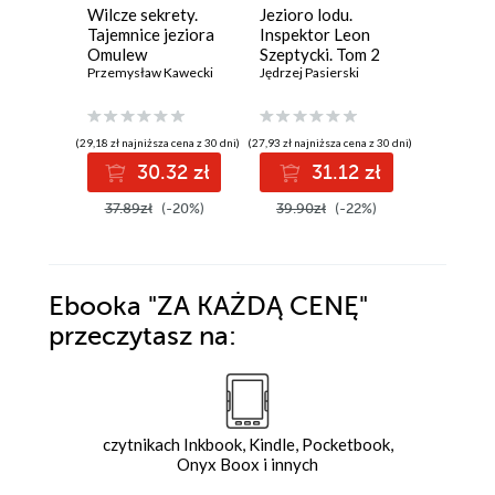
Wilcze sekrety.
Jezioro lodu.
Konfrate
Tajemnice jeziora
Inspektor Leon
Crux - t
Omulew
Szeptycki. Tom 2
Krzysztof 
Przemysław Kawecki
Jędrzej Pasierski
(29,18 zł najniższa cena z 30 dni)
(27,93 zł najniższa cena z 30 dni)
(23,38 zł najni
30.32 zł
31.12 zł
2
37.89zł
(-20%)
39.90zł
(-22%)
34.90z
Ebooka
"ZA KAŻDĄ CENĘ"
przeczytasz na:
czytnikach Inkbook, Kindle, Pocketbook,
Onyx Boox i innych