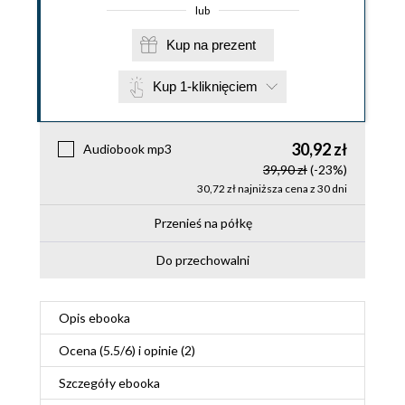
lub
Kup na prezent
Kup 1-kliknięciem
30,92 zł
Audiobook mp3
39,90 zł
(-23%)
30,72 zł najniższa cena z 30 dni
Przenieś na półkę
Do przechowalni
Opis
ebooka
Ocena (
5.5
/
6
) i opinie (2)
Szczegóły
ebooka