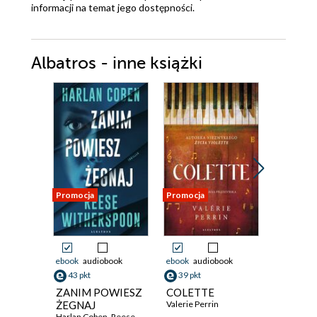
informacji na temat jego dostępności.
Albatros - inne książki
Promocja
Promocja
Promocja
ebook
audiobook
ebook
audiobook
ebook
aud
43 pkt
39 pkt
36 pkt
ZANIM POWIESZ
COLETTE
Morders
ŻEGNAJ
Valerie Perrin
kresu św
Harlan Coben
,
Reese Witherspoon
Stuart Tur