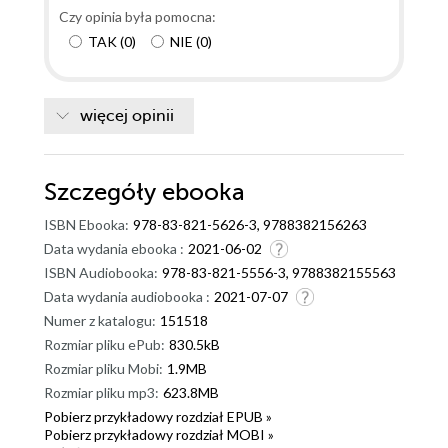
dość szybko zorientować się w ich życiu prywatnym.
Czy opinia była pomocna:
Na szczęście śledztwa zostały otwarte i zamknięte w
TAK
(
0
)
NIE
(
0
)
tym tomie, więc brak poprzednich faktów mi nie
przeszkadzał. Robert Dugoni stworzył bardzo
ciekawą historię, w której jednym z wątków jest
więcej opinii
zawieranie małżeństw i w ogóle życie wśród
społeczności Hindusów. Tam wszystko musi być
aranżowane, aby rodzina nie musiała się wstydzić za
Szczegóły
ebooka
daną pannę młodą. Czy w tej książce taka sytuacja
ISBN Ebooka:
978-83-821-5626-3, 9788382156263
także miała miejsce? ,,Za wszelką cenę" to ciekawa,
Data wydania ebooka :
2021-06-02
obszerna, wciągająca pozycja, którą przeczytałam za
ISBN Audiobooka:
978-83-821-5556-3, 9788382155563
jednym razem. Lubię takie historie od których nie
Data wydania audiobooka :
2021-07-07
sposób się oderwać i ta zaprezentowana w tym
Numer z katalogu:
151518
tomie z pewnością taka jest.
Rozmiar pliku ePub:
830.5kB
Rozmiar pliku Mobi:
1.9MB
Rozmiar pliku mp3:
623.8MB
Pobierz przykładowy rozdział EPUB »
Pobierz przykładowy rozdział MOBI »