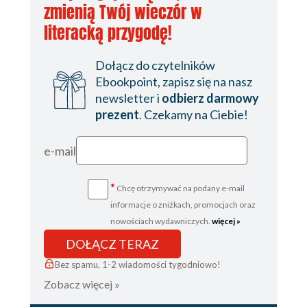
zmienią Twój wieczór w
literacką przygodę!
Dołącz do czytelników
Ebookpoint, zapisz się na nasz
newsletter i
odbierz darmowy
prezent
. Czekamy na Ciebie!
e-mail
*
Chcę otrzymywać na podany e-mail
informacje o zniżkach, promocjach oraz
nowościach wydawniczych.
więcej »
DOŁĄCZ TERAZ
Bez spamu, 1-2 wiadomości tygodniowo!
Zobacz więcej »