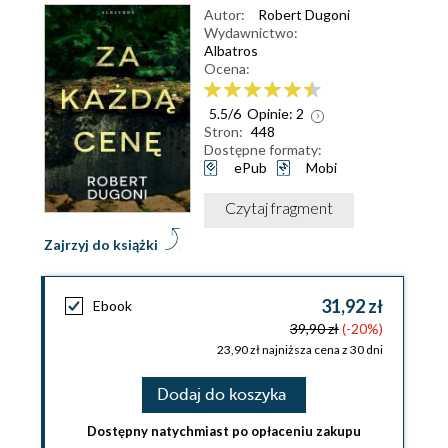
Autor:
Robert Dugoni
Wydawnictwo:
Albatros
Ocena:
5.5
/
6
Opinie:
2
Stron:
448
Dostępne formaty:
ePub
Mobi
Czytaj fragment
Zajrzyj do książki
31,92 zł
Ebook
39,90 zł
(-20%)
23,90 zł najniższa cena z 30 dni
Dodaj do koszyka
Dostępny natychmiast po opłaceniu zakupu