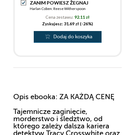
ZANIM POWIESZ ŻEGNAJ
Harlan Coben
,
Reese Witherspoon
Cena zestawu:
92.11 zł
Zyskujesz: 31.69 zł (-26%)
Dodaj do koszyka
Opis
ebooka
: ZA KAŻDĄ CENĘ
Tajemnicze zaginięcie,
morderstwo i śledztwo, od
którego zależy dalsza kariera
detektyw Tracy Crosswhite oraz