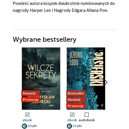
Powieść autora książek dwukrotnie nominowanych do
nagrody Harper Lee i Nagrody Edgara Allana Poe.
Wybrane bestsellery
Nowość
Bestseller
Nowość
Promocja
Nowość
Promocja
Promocja
ebook
ebook
audiobook
ebook
aud
30 pkt
31 pkt
26 pkt