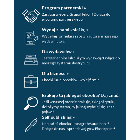
Program partnerski »
Zarabiaj więcej z Grupą Helion! Dołącz do
programu partnerskiego.
Wydaj z nami książkę »
Wypełnij formularz i zostań autorem naszego
wydawnictwa.
Da wydawców »
Jesteś średnim lub dużym wydawcą? Dołącz do
naszego systemu dystrybucji!
Dla biznesu »
Ebooki i audiobooki w Twojej firmie.
Brakuje Ci jakiegoś ebooka? Daj znać!
Jeśli w naszej ofercie brakuje jakiegoś tytulu,
dołożymy starań, by jak najszybciej się u nas
pojawił.
Self publishing »
Napisałeś ebooka lub nagrałeś audibook?
Dołącz do nas i sprzedawaj go w Ebookpoint!