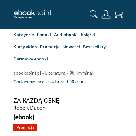
Kategorie
Ebooki
Audiobooki
Książki
Kursy video
Promocje
Nowości
Bestsellery
Darmowe ebooki
ebookpoint.pl
»
Literatura
»
📚 Kryminał
Codziennie inna książka za 9,90zł
ZA KAŻDĄ CENĘ
Robert Dugoni
(ebook)
Promocja