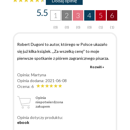
Dodaj opinię
5.5
1
2
3
4
5
6
(0)
(0)
(0)
(0)
(1)
(1)
Robert Dugoni to autor, którego w Polsce ukazało
się już kilka książek. ,,Za wszelką cenę" to moje
pierwsze spotkanie z piórem zagranicznego pisarza.
Akcja toczy się dwutorowo. Jedną sprawą
Rozwiń »
prowadzoną przez śledczych jest odszukanie
Opinia: Martyna
zaginionej Hinduski. Przyjaciółka nie wiedziała co się z
Opinia dodana: 2021-06-08
nią stało, a zawsze miały ze sobą dobry kontakt.
Ocena: 6
Drugim śledztwem było pewne zabójstwo, należało
Opinia
dowiedzieć się kto był sprawcą i w jaki sposób doszło
niepotwierdzona
zakupem
do przestępstwa. Mimo tego, że nie czytałam
poprzednich tomów bardzo szybko wciągnęłam się w
Opinia dotyczy produktu:
tę lekturę. Autor podawał fakty z życia niezmiennych
ebook
bohaterów, jednak nie przeszkadzało mi to w tym, by