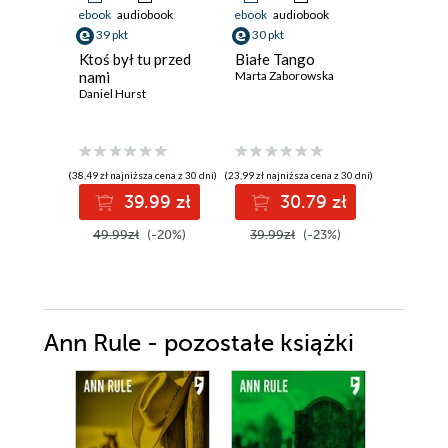
ebook
audiobook
ebook
audiobook
ebook
aud
39 pkt
30 pkt
33 pkt
Ktoś był tu przed
Białe Tango
Las papi
nami
Marta Zaborowska
Zalesie.
Daniel Hurst
Katarzyna
(38,49 zł najniższa cena z 30 dni)
(23,99 zł najniższa cena z 30 dni)
(33,88 zł najni
39.99 zł
30.79 zł
3
49.99zł
(-20%)
39.99zł
(-23%)
44.00z
Ann Rule - pozostałe książki