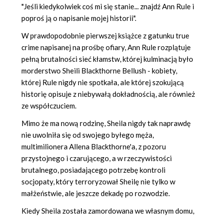
"Jeśli kiedykolwiek coś mi się stanie... znajdź Ann Rule i
poproś ją o napisanie mojej historii".
W prawdopodobnie pierwszej książce z gatunku true
crime napisanej na prośbę ofiary, Ann Rule rozplątuje
pełną brutalności sieć kłamstw, której kulminacją było
morderstwo Sheili Blackthorne Bellush - kobiety,
której Rule nigdy nie spotkała, ale której szokującą
historię opisuje z niebywałą dokładnością, ale również
ze współczuciem.
Mimo że ma nową rodzinę, Sheila nigdy tak naprawdę
nie uwolniła się od swojego byłego męża,
multimilionera Allena Blackthorne'a, z pozoru
przystojnego i czarującego, a w rzeczywistości
brutalnego, posiadającego potrzebę kontroli
socjopaty, który terroryzował Sheilę nie tylko w
małżeństwie, ale jeszcze dekadę po rozwodzie.
Kiedy Sheila została zamordowana we własnym domu,