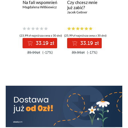
Na fali wspomnień
Czy chcesz mnie
Pamięta
Magdalena Witkiewicz
już zabić?
lato
Jacek Getner
Bogna Zie
(23,99 zł najniższa cena z 30 dni)
(25,99 zł najniższa cena z 30 dni)
(35,99 zł najni
33.19 zł
33.19 zł
2
39.99zł
(-17%)
39.99zł
(-17%)
35.99z