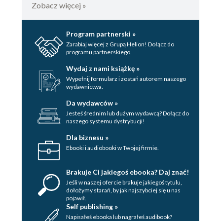
Zobacz więcej »
Program partnerski »
Zarabiaj więcej z Grupą Helion! Dołącz do
programu partnerskiego.
Wydaj z nami książkę »
Wypełnij formularz i zostań autorem naszego
wydawnictwa.
Da wydawców »
Jesteś średnim lub dużym wydawcą? Dołącz do
naszego systemu dystrybucji!
Dla biznesu »
Ebooki i audiobooki w Twojej firmie.
Brakuje Ci jakiegoś ebooka? Daj znać!
Jeśli w naszej ofercie brakuje jakiegoś tytulu,
dołożymy starań, by jak najszybciej się u nas
pojawił.
Self publishing »
Napisałeś ebooka lub nagrałeś audibook?