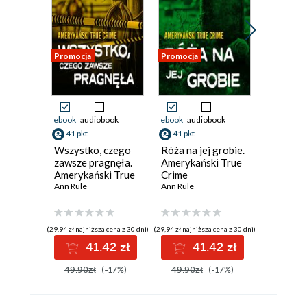
Promocja
Promocja
Promocja
ebook
audiobook
ebook
audiobook
ebook
aud
41 pkt
41 pkt
33 pkt
Wszystko, czego
Róża na jej grobie.
Ćwiczeni
zawsze pragnęła.
Amerykański True
kłamstw
Amerykański True
Crime
Ameryka
Crime
Ann Rule
Ann Rule
Crime
Ann Rule
(29,94 zł najniższa cena z 30 dni)
(29,94 zł najniższa cena z 30 dni)
(23,94 zł najni
41.42 zł
41.42 zł
3
49.90zł
(-17%)
49.90zł
(-17%)
39.90z