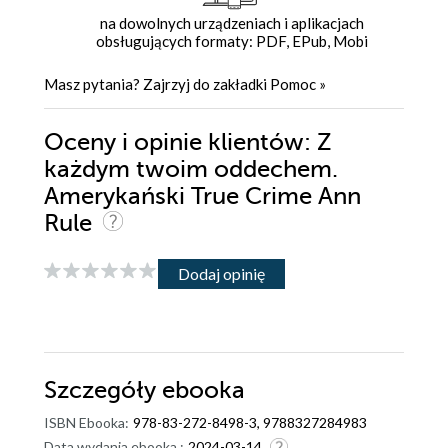
na dowolnych urządzeniach i aplikacjach
obsługujących formaty: PDF, EPub, Mobi
Masz pytania? Zajrzyj do zakładki
Pomoc
»
Oceny i opinie klientów: Z
każdym twoim oddechem.
Amerykański True Crime Ann
Rule
Dodaj opinię
Szczegóły
ebooka
ISBN Ebooka:
978-83-272-8498-3, 9788327284983
Data wydania ebooka :
2024-03-14