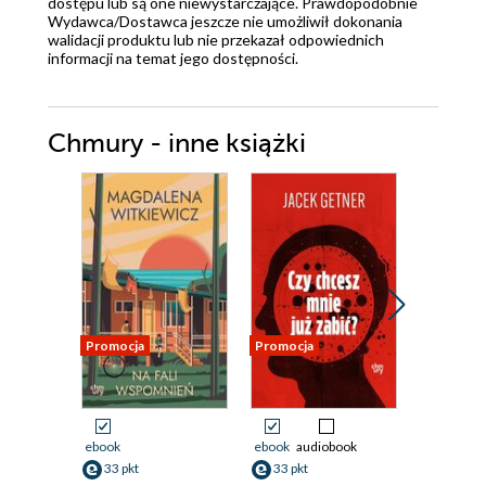
dostępu lub są one niewystarczające. Prawdopodobnie
Wydawca/Dostawca jeszcze nie umożliwił dokonania
walidacji produktu lub nie przekazał odpowiednich
informacji na temat jego dostępności.
Chmury - inne książki
Promocja
Promocja
Nowość
Promocja
ebook
ebook
audiobook
ebook
aud
33 pkt
33 pkt
29 pkt