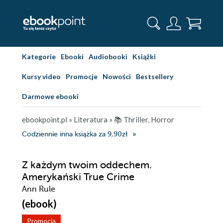
Kategorie
Ebooki
Audiobooki
Książki
Kursy video
Promocje
Nowości
Bestsellery
Darmowe ebooki
ebookpoint.pl
»
Literatura
»
📚 Thriller, Horror
Codziennie inna książka za 9,90zł
Z każdym twoim oddechem.
Amerykański True Crime
Ann Rule
(ebook)
Promocja