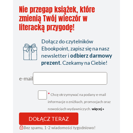
Nie przegap książek, które
zmienią Twój wieczór w
literacką przygodę!
Dołącz do czytelników
Ebookpoint, zapisz się na nasz
newsletter i
odbierz darmowy
prezent
. Czekamy na Ciebie!
e-mail
*
Chcę otrzymywać na podany e-mail
informacje o zniżkach, promocjach oraz
nowościach wydawniczych.
więcej »
DOŁĄCZ TERAZ
Bez spamu, 1-2 wiadomości tygodniowo!