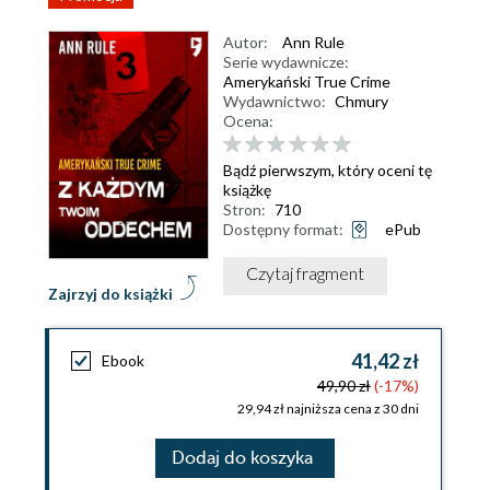
Autor:
Ann Rule
Serie wydawnicze:
Amerykański True Crime
Wydawnictwo:
Chmury
Ocena:
Bądź pierwszym, który oceni tę
książkę
Stron:
710
Dostępny format:
ePub
Czytaj fragment
Zajrzyj do książki
41,42 zł
Ebook
49,90 zł
(-17%)
29,94 zł najniższa cena z 30 dni
Dodaj do koszyka