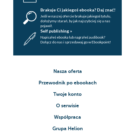
Brakuje Ci jakiegoś ebooka? Daj znać!
Jeśli w naszej ofercie brakuje jakiegoś tytulu,
dołożymy starań, by jak najszybciej się u nas
pojawił.
Self publishing »
Napisałeś ebooka lub nagrałeś audibook?
Dołącz do nas i sprzedawaj go w Ebookpoint!
Nasza oferta
Przewodnik po ebookach
Twoje konto
O serwisie
Współpraca
Grupa Helion