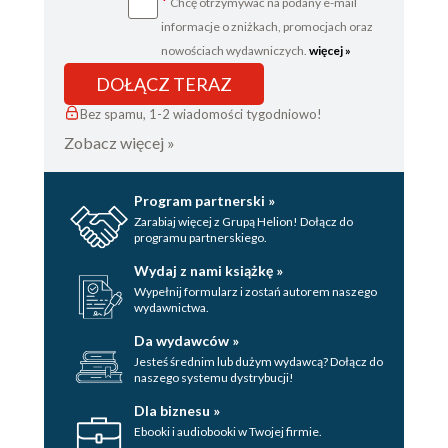
*
Chcę otrzymywać na podany e-mail
informacje o zniżkach, promocjach oraz
nowościach wydawniczych.
więcej »
DOŁĄCZ TERAZ
Bez spamu, 1-2 wiadomości tygodniowo!
Zobacz więcej »
Program partnerski »
Zarabiaj więcej z Grupą Helion! Dołącz do
programu partnerskiego.
Wydaj z nami książkę »
Wypełnij formularz i zostań autorem naszego
wydawnictwa.
Da wydawców »
Jesteś średnim lub dużym wydawcą? Dołącz do
naszego systemu dystrybucji!
Dla biznesu »
Ebooki i audiobooki w Twojej firmie.