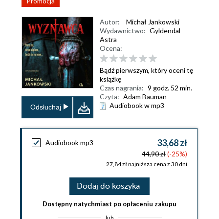
Promocja
Autor:
Michał Jankowski
Wydawnictwo:
Gyldendal
Astra
Ocena:
Bądź pierwszym, który oceni tę
książkę
Czas nagrania:
9 godz. 52 min.
Czyta:
Adam Bauman
Audiobook w mp3
Odsłuchaj
33,68 zł
Audiobook mp3
44,90 zł
(-25%)
27,84 zł najniższa cena z 30 dni
Dodaj do koszyka
Dostępny natychmiast po opłaceniu zakupu
lub