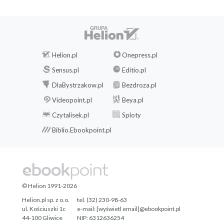
Helion.pl
Onepress.pl
Sensus.pl
Editio.pl
DlaBystrzakow.pl
Bezdroza.pl
Videopoint.pl
Beya.pl
Czytalisek.pl
Sploty
Biblio.Ebookpoint.pl
© Helion 1991-2026
Helion.pl sp. z o.o.
tel. (32) 230-98-63
ul. Kościuszki 1c
e-mail:
[wyświetl email]@ebookpoint.pl
44-100 Gliwice
NIP: 6312636254