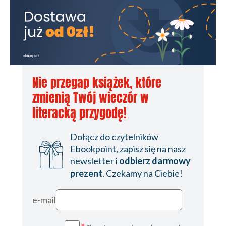
Nie przegap książek, które
zmienią Twój wieczór w
literacką przygodę!
Dołącz do czytelników
Ebookpoint, zapisz się na nasz
newsletter i
odbierz darmowy
prezent
. Czekamy na Ciebie!
e-mail