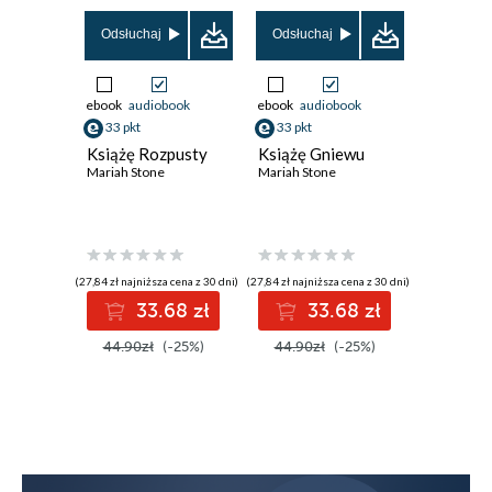
Odsłuchaj
Odsłuchaj
Odsłuch
ebook
audiobook
ebook
audiobook
ebook
aud
33 pkt
33 pkt
29 pkt
Książę Rozpusty
Książę Gniewu
Moja ro
Mariah Stone
Mariah Stone
piętrze
Magda Lou
(27,84 zł najniższa cena z 30 dni)
(27,84 zł najniższa cena z 30 dni)
(14,90 zł najni
33.68 zł
33.68 zł
2
44.90zł
(-25%)
44.90zł
(-25%)
39.90z