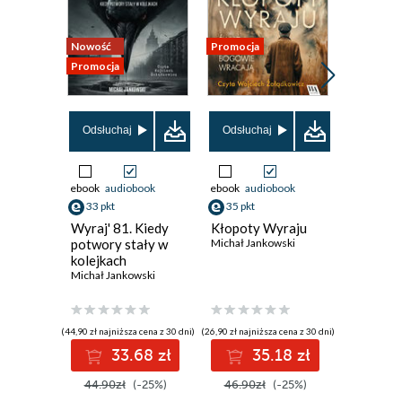
Nowość
Promocja
Promocja
Nowość
Promocja
Odsłuchaj
Odsłuchaj
ebook
audiobook
ebook
audiobook
ebook
33 pkt
35 pkt
47 pkt
Wyraj' 81. Kiedy
Kłopoty Wyraju
Krew i k
potwory stały w
Michał Jankowski
Imperiu
kolejkach
Malazań
Michał Jankowski
5
Ian C. Ess
(44,90 zł najniższa cena z 30 dni)
(26,90 zł najniższa cena z 30 dni)
(46,12 zł najni
33.68 zł
35.18 zł
4
44.90zł
(-25%)
46.90zł
(-25%)
59.90z