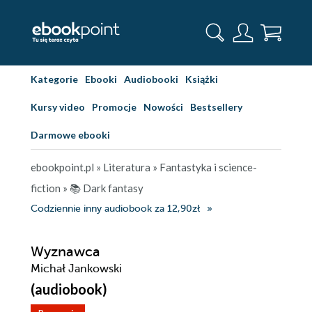
Kategorie
Ebooki
Audiobooki
Książki
Kursy video
Promocje
Nowości
Bestsellery
Darmowe ebooki
ebookpoint.pl
»
Literatura
»
Fantastyka i science-
fiction
»
📚 Dark fantasy
Codziennie inny audiobook za 12,90zł
Wyznawca
Michał Jankowski
(audiobook)