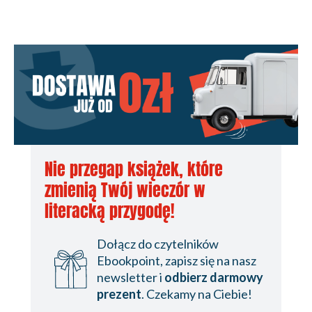
Nie przegap książek, które
zmienią Twój wieczór w
literacką przygodę!
Dołącz do czytelników
Ebookpoint, zapisz się na nasz
newsletter i
odbierz darmowy
prezent
. Czekamy na Ciebie!