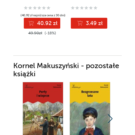
(40,92 zł najniższa cena z 30 dni)
(24,60 zł najni
40.92 zł
3.49 zł
2
49.90zł
(-18%)
30.00z
Kornel Makuszyński - pozostałe
książki
Promocja