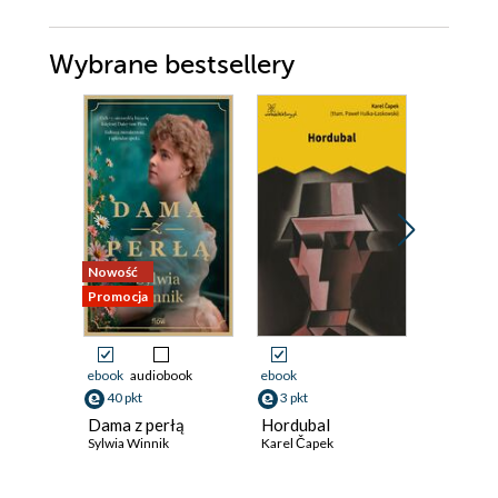
Wybrane bestsellery
Nowość
Promocja
Promocja
ebook
audiobook
ebook
ebook
40 pkt
3 pkt
24 pkt
Dama z perłą
Hordubal
Obcy
Sylwia Winnik
Karel Čapek
Albert Ca