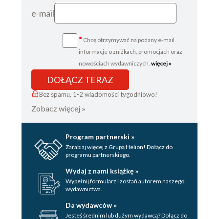
e-mail
*
Chcę otrzymywać na podany e-mail
informacje o zniżkach, promocjach oraz
nowościach wydawniczych.
więcej »
DOŁĄCZ TERAZ
Bez spamu, 1-2 wiadomości tygodniowo!
Zobacz więcej »
Program partnerski »
Zarabiaj więcej z Grupą Helion! Dołącz do
programu partnerskiego.
Wydaj z nami książkę »
Wypełnij formularz i zostań autorem naszego
wydawnictwa.
Da wydawców »
Jesteś średnim lub dużym wydawcą? Dołącz do