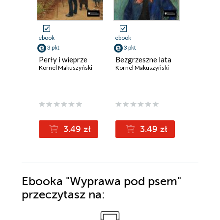
ebook
ebook
ebook
3 pkt
3 pkt
8 pkt
Perły i wieprze
Bezgrzeszne lata
Awantur
Kornel Makuszyński
Kornel Makuszyński
Kornel Ma
(10,10 zł najni
3.49 zł
3.49 zł
8
10.10z
Ebooka
"Wyprawa pod psem"
przeczytasz na: