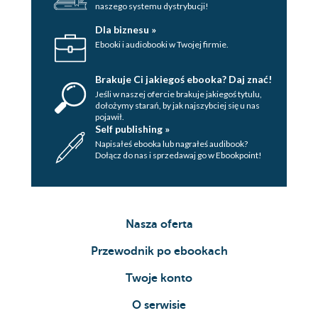
naszego systemu dystrybucji!
Dla biznesu »
Ebooki i audiobooki w Twojej firmie.
Brakuje Ci jakiegoś ebooka? Daj znać!
Jeśli w naszej ofercie brakuje jakiegoś tytulu,
dołożymy starań, by jak najszybciej się u nas
pojawił.
Self publishing »
Napisałeś ebooka lub nagrałeś audibook?
Dołącz do nas i sprzedawaj go w Ebookpoint!
Nasza oferta
Przewodnik po ebookach
Twoje konto
O serwisie