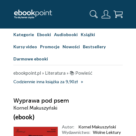
Kategorie
Ebooki
Audiobooki
Książki
Kursy video
Promocje
Nowości
Bestsellery
Darmowe ebooki
ebookpoint.pl
»
Literatura
»
📚 Powieść
Codziennie inna książka za 9,90zł
Wyprawa pod psem
Kornel Makuszyński
(ebook)
Autor:
Kornel Makuszyński
Wydawnictwo:
Wolne Lektury