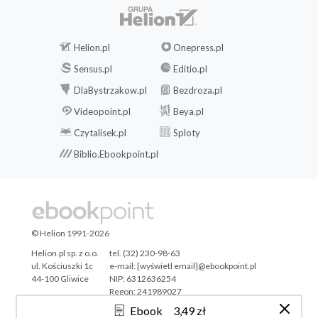
Helion.pl
Onepress.pl
Sensus.pl
Editio.pl
DlaBystrzakow.pl
Bezdroza.pl
Videopoint.pl
Beya.pl
Czytalisek.pl
Sploty
Biblio.Ebookpoint.pl
© Helion 1991-2026
Helion.pl sp. z o.o.
tel. (32) 230-98-63
ul. Kościuszki 1c
e-mail:
[wyświetl email]@ebookpoint.pl
44-100 Gliwice
NIP: 6312636254
Regon: 241989027
Ebook
3,49 zł
Designed with ♥ by
Tonik.pl