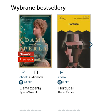
Wybrane bestsellery
Nowość
Promocja
Promocja
ebook
audiobook
ebook
ebook
41 pkt
3 pkt
24 pkt
Dama z perłą
Hordubal
Obcy
Sylwia Winnik
Karel Čapek
Albert Ca