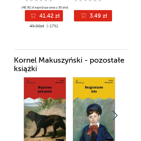
(40,92 zł najniższa cena z 30 dni)
(24,60 zł najni
41.42 zł
3.49 zł
2
49.90zł
(-17%)
30.00z
Kornel Makuszyński - pozostałe
książki
Promocja