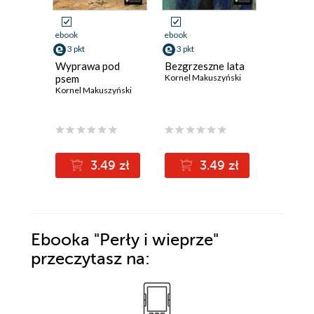
ebook
ebook
ebook
3 pkt
3 pkt
8 pkt
Wyprawa pod
Bezgrzeszne lata
Awantur
psem
Kornel Makuszyński
Kornel Ma
Kornel Makuszyński
(10,10 zł najni
3.49 zł
3.49 zł
8
10.10z
Ebooka
"Perły i wieprze"
przeczytasz na: