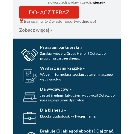
nowościach wydawniczych.
więcej »
DOŁĄCZ TERAZ
Bez spamu, 1-2 wiadomości tygodniowo!
Zobacz więcej »
Program partnerski »
Zarabiaj więcej z Grupą Helion! Dołącz do
programu partnerskiego.
Wydaj z nami książkę »
Wypełnij formularz i zostań autorem naszego
wydawnictwa.
Da wydawców »
Jesteś średnim lub dużym wydawcą? Dołącz do
naszego systemu dystrybucji!
Dla biznesu »
Ebooki i audiobooki w Twojej firmie.
Brakuje Ci jakiegoś ebooka? Daj znać!