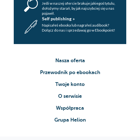
Jeśli w naszej ofercie brakuje jakiegoś tytulu,
dołożymy starań, by jak najszybciej się u nas
pojawił.
Self publishing »
Napisałeś ebooka lub nagrałeś audibook?
Dołącz do nas i sprzedawaj go w Ebookpoint!
Nasza oferta
Przewodnik po ebookach
Twoje konto
O serwisie
Współpraca
Grupa Helion