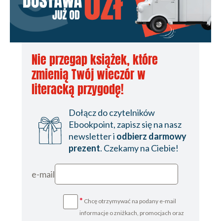
Nie przegap książek, które
zmienią Twój wieczór w
literacką przygodę!
Dołącz do czytelników
Ebookpoint, zapisz się na nasz
newsletter i
odbierz darmowy
prezent
. Czekamy na Ciebie!
e-mail
*
Chcę otrzymywać na podany e-mail
informacje o zniżkach, promocjach oraz