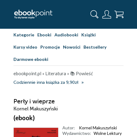
Kategorie
Ebooki
Audiobooki
Książki
Kursy video
Promocje
Nowości
Bestsellery
Darmowe ebooki
ebookpoint.pl
»
Literatura
»
📚 Powieść
Codziennie inna książka za 9,90zł
Perły i wieprze
Kornel Makuszyński
(ebook)
Autor:
Kornel Makuszyński
Wydawnictwo:
Wolne Lektury