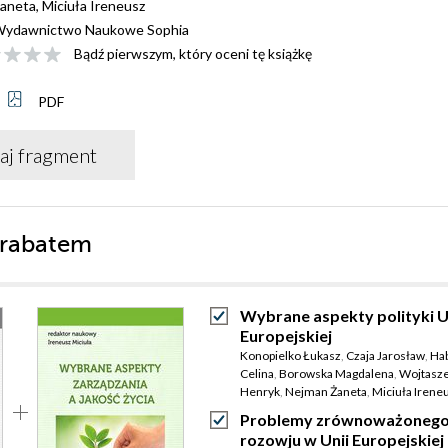
aneta
,
Miciuła Ireneusz
ydawnictwo Naukowe Sophia
Bądź pierwszym, który oceni tę książkę
PDF
aj fragment
 rabatem
Wybrane aspekty polityki U
Europejskiej
Konopielko Łukasz
,
Czaja Jarosław
,
Ha
Celina
,
Borowska Magdalena
,
Wojtasz
Henryk
,
Nejman Żaneta
,
Miciuła Irene
Problemy zrównoważoneg
rozowju w Unii Europejskiej