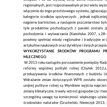
regionalnych, jest rozpoznawalnym przez wielu wyzna
włączenie do tego prestiżowego systemu, zgłaszając
kategorie środków spożywczych , jednak najliczni
najpierw bartnictwo, a następnie pszczelarstwo był
tyle produktów pochodzących z pasieki zostało zg
pochodzenia i wytwarzania [Kamińska 2007, s.28-
powinny spełniać miody regionalne i tradycyjne w U
artykułów naukowych oraz dyrektyw i innych przepis
WYKORZYSTANIE ŚRODKÓW PROGRAMU PR
MLECZNEGO
W 2013 roku nastąpiło porozumienie pomiędzy Radą 
reformy wspólnej polityki rolnej (Chyłek 201
przekazywania środków finansowych z budżetu U
Wdrażanie zmian dotyczących WPR zostało skoord
unijnej polityce rolnej są Wynikiem wyjścia naprz
zmiany klimatyczne, trwały wzrost gospodarczy i two
szczególną uwagę na konieczność większego uzależ
środowisko naturalne (Gruchelski, Niemczyk 2013,