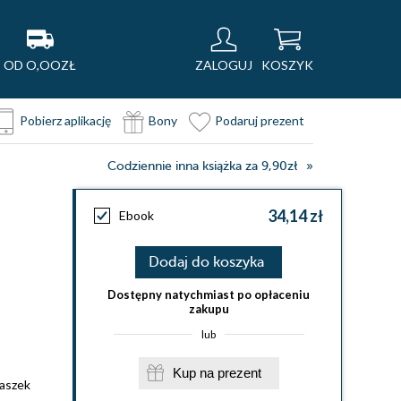
OD O,OOZŁ
ZALOGUJ
KOSZYK
Pobierz aplikację
Bony
Podaruj prezent
Codziennie inna książka za 9,90zł
34,14 zł
Ebook
Dodaj do koszyka
Dostępny natychmiast po opłaceniu
zakupu
lub
Kup na prezent
aszek