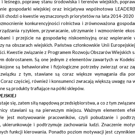
i leśnego, poprawę stanu środowiska i terenów wiejskich, poprawę
anie gospodarki wiejskiej oraz inicjatywa wspólnotowa LEADER(
eśli chodzi o kwestie wyznaczonych priorytetów na lata 2014-2020
 wzmocnienie konkurencyjności rolnictwa i zrównoważona gospodar
rządzania ryzykiem, przywracanie, utrzymanie i wzmocnienie eko
ami i przejście na gospodarkę niskoemisyjną oraz wspieranie 
y na obszarach wiejskich. Państwa członkowskie Unii Europejskie
ości. Kwestie związanie z Programem Rozwoju Obszarów Wiejskich s
wym dobrostanem. Są one jednym z elementów zawartych w Kodeks
okojone są behawioralne i fizjologiczne potrzeby zwierząt oraz z
związku z tym, stawiane są coraz większe wymagania dla po
 Coraz częściej, również i konsumenci zwracają większą uwagę na w
e są produkty trafiające na półki sklepów.
JSKIEJ
staje się, zatem siłą napędową przedsiębiorstwa, a co z tym związan
wnicy stawiani są na pierwszym miejscu. Ważnym elementem ef
twie jest motywowanie pracowników, czyli pobudzanie i podtr
, ukierunkowuje i podtrzymuje zachowania ludzi. Znaczenie motyw
ych funkcji kierowania. Ponadto poziom motywacji jest czynnikie