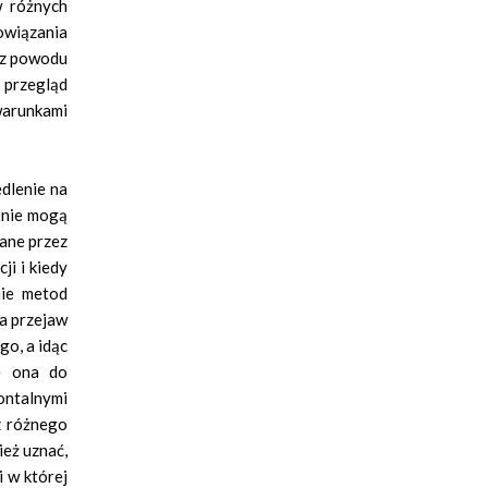
w różnych
wiązania
 (z powodu
 przegląd
arunkami
edlenie na
 nie mogą
wane przez
i i kiedy
nie metod
za przejaw
go, a idąc
ię ona do
ontalnymi
z różnego
ież uznać,
 w której