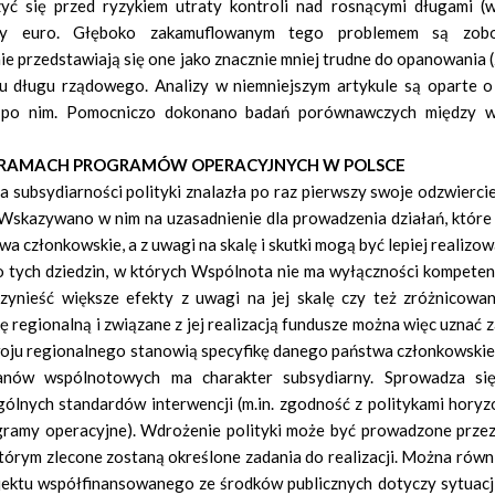
yć się przed ryzykiem utraty kontroli nad rosnącymi długami (
efy euro. Głęboko zakamuflowanym tego problemem są zobo
ie przedstawiają się one jako znacznie mniej trudne do opanowania
dku długu rządowego. Analizy w niemniejszym artykule są oparte o
i po nim. Pomocniczo dokonano badań porównawczych między w
W RAMACH PROGRAMÓW OPERACYJNYCH W POLSCE
 subsydiarności polityki znalazła po raz pierwszy swoje odzwierci
. Wskazywano w nim na uzasadnienie dla prowadzenia działań, które
 członkowskie, a z uwagi na skalę i skutki mogą być lepiej realizo
 tych dziedzin, w których Wspólnota nie ma wyłączności kompetencj
rzynieść większe efekty z uwagi na jej skalę czy też zróżnicowa
ę regionalną i związane z jej realizacją fundusze można więc uznać 
zwoju regionalnego stanowią specyfikę danego państwa członkowskie
ganów wspólnotowych ma charakter subsydiarny. Sprowadza s
ólnych standardów interwencji (m.in. zgodność z politykami horyz
ogramy operacyjne). Wdrożenie polityki może być prowadzone prze
tórym zlecone zostaną określone zadania do realizacji. Można równ
ojektu współfinansowanego ze środków publicznych dotyczy sytuacji