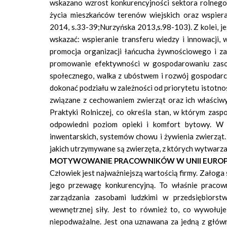
wskazano wzrost konkurencyjności sektora rolnego 
życia mieszkańców terenów wiejskich oraz wspier
2014, s.33-39;Nurzyńska 2013,s.98-103). Z kolei, j
wskazać: wspieranie transferu wiedzy i innowacji,
promocja organizacji łańcucha żywnościowego i za
promowanie efektywności w gospodarowaniu zasob
społecznego, walka z ubóstwem i rozwój gospodarcz
dokonać podziału w zależności od priorytetu istotn
związane z cechowaniem zwierząt oraz ich właści
Praktyki Rolniczej, co określa stan, w którym zasp
odpowiedni poziom opieki i komfort bytowy. W 
inwentarskich, systemów chowu i żywienia zwierząt.
jakich utrzymywane są zwierzęta, z których wytwarzan
MOTYWOWANIE PRACOWNIKÓW W UNII EUROPE
Człowiek jest najważniejszą wartością firmy. Załoga 
jego przewagę konkurencyjną. To właśnie praco
zarządzania zasobami ludzkimi w przedsiębiors
wewnętrznej siły. Jest to również to, co wywołuje
niepodważalne. Jest ona uznawana za jedną z główn