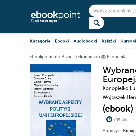
Kategorie
Ebooki
Audiobooki
Książki
Kursy v
ebookpoint.pl
»
Biznes i ekonomia
»
📚 Ekonomia
Wybrane
Europej
Konopielko Łuk
Wojtaszek Henr
(ebook)
+34 pkt
Autorzy:
Konopi