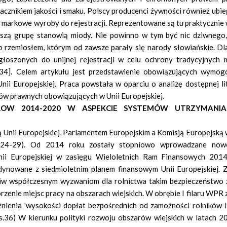
cznikiem jakości i smaku. Polscy producenci żywności również ubie
 markowe wyroby do rejestracji. Reprezentowane są tu praktycznie 
ejszą grupę stanowią miody. Nie powinno w tym być nic dziwnego
o rzemiosłem, którym od zawsze parały się narody słowiańskie. Dl
łoszonych do unijnej rejestracji w celu ochrony tradycyjnych 
34]. Celem artykułu jest przedstawienie obowiązujących wymog
nii Europejskiej. Praca powstała w oparciu o analizę dostępnej li
ów prawnych obowiązujących w Unii Europejskiej.
OW 2014-2020 W ASPEKCIE SYSTEMÓW UTRZYMANIA
Unii Europejskiej, Parlamentem Europejskim a Komisją Europejską 
2,s.24-29). Od 2014 roku zostały stopniowo wprowadzane now
nii Europejskiej w zasięgu Wieloletnich Ram Finansowych 201
ynowane z siedmioletnim planem finansowym Unii Europejskiej.
eciw współczesnym wyzwaniom dla rolnictwa takim bezpieczeństwo 
rzenie miejsc pracy na obszarach wiejskich. W obrębie I filaru WP
nienia 'wysokości dopłat bezpośrednich od zamożności rolników i
 s.36) W kierunku polityki rozwoju obszarów wiejskich w latach 