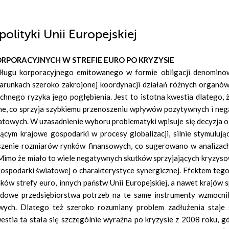
olityki Unii Europejskiej
RPORACYJNYCH W STREFIE EURO PO KRYZYSIE
 długu korporacyjnego emitowanego w formie obligacji denomin
arunkach szeroko zakrojonej koordynacji działań różnych organów
hnego ryzyka jego pogłębienia. Jest to istotna kwestia dlatego, ż
wane, co sprzyja szybkiemu przenoszeniu wpływów pozytywnych i ne
atowych. W uzasadnienie wyboru problematyki wpisuje się decyzja o
jącym krajowe gospodarki w procesy globalizacji, silnie stymulują
szenie rozmiarów rynków finansowych, co sugerowano w analizach
. Mimo że miało to wiele negatywnych skutków sprzyjających kryzys
spodarki światowej o charakterystyce synergicznej. Efektem tego 
ów strefy euro, innych państw Unii Europejskiej, a nawet krajów s
dowe przedsiębiorstwa potrzeb na te same instrumenty wzmocni
wych. Dlatego też szeroko rozumiany problem zadłużenia staje 
stia ta stała się szczególnie wyraźna po kryzysie z 2008 roku, g