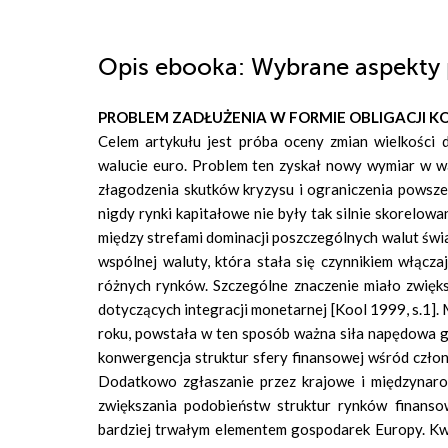
Opis
ebooka
: Wybrane aspekty p
PROBLEM ZADŁUŻENIA W FORMIE OBLIGACJI KO
Celem artykułu jest próba oceny zmian wielkości
walucie euro. Problem ten zyskał nowy wymiar w w
złagodzenia skutków kryzysu i ograniczenia powszec
nigdy rynki kapitałowe nie były tak silnie skorelo
między strefami dominacji poszczególnych walut świ
wspólnej waluty, która stała się czynnikiem włącza
różnych rynków. Szczególne znaczenie miało zwięk
dotyczących integracji monetarnej [Kool 1999, s.1]
roku, powstała w ten sposób ważna siła napędowa go
konwergencja struktur sfery finansowej wśród członk
Dodatkowo zgłaszanie przez krajowe i międzynaro
zwiększania podobieństw struktur rynków finanso
bardziej trwałym elementem gospodarek Europy. Kwe