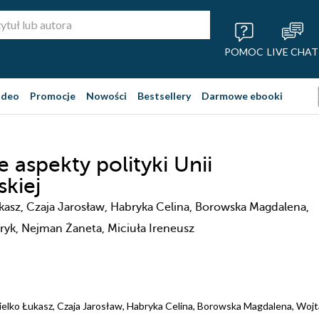
POMOC
LIVE CHAT
ideo
Promocje
Nowości
Bestsellery
Darmowe ebooki
 aspekty polityki Unii
skiej
asz, Czaja Jarosław, Habryka Celina, Borowska Magdalena,
yk, Nejman Żaneta, Miciuła Ireneusz
elko Łukasz
,
Czaja Jarosław
,
Habryka Celina
,
Borowska Magdalena
,
Wojt