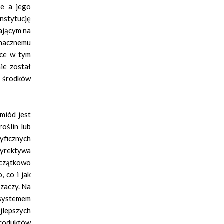
ie a jego
instytucję
gającym na
znacznemu
yce w tym
ie został
ze środków
miód jest
roślin lub
yficznych
Dyrektywa
oczątkowo
 co i jak
zaczy. Na
 systemem
ajlepszych
produktów