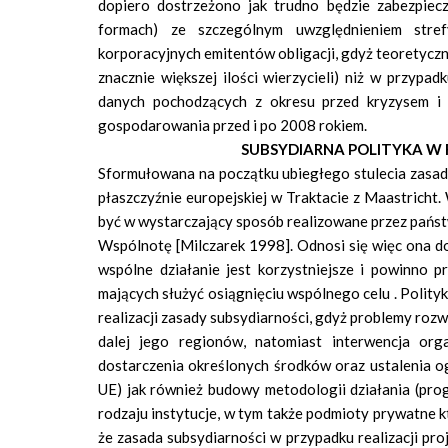
dopiero dostrzeżono jak trudno będzie zabezpiecz
formach) ze szczególnym uwzględnieniem str
korporacyjnych emitentów obligacji, gdyż teoretyczn
znacznie większej ilości wierzycieli) niż w przypa
danych pochodzących z okresu przed kryzysem 
gospodarowania przed i po 2008 rokiem.
SUBSYDIARNA POLITYKA 
Sformułowana na początku ubiegłego stulecia zasada
płaszczyźnie europejskiej w Traktacie z Maastricht
być w wystarczający sposób realizowane przez państwa
Wspólnotę [Milczarek 1998]. Odnosi się więc ona do
wspólne działanie jest korzystniejsze i powinno p
mających służyć osiągnięciu wspólnego celu . Polityk
realizacji zasady subsydiarności, gdyż problemy ro
dalej jego regionów, natomiast interwencja or
dostarczenia określonych środków oraz ustalenia og
UE) jak również budowy metodologii działania (pr
rodzaju instytucje, w tym także podmioty prywatne k
że zasada subsydiarności w przypadku realizacji pr