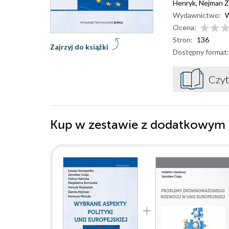
Henryk
,
Nejman Ż
Wydawnictwo:
W
Ocena:
Stron:
136
Zajrzyj do książki
Dostępny format:
Czyt
Kup w zestawie z dodatkowym