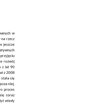
owanych w
 na rzecz
e jeszcze
gatywnych
 przyjęciu
ce rozwój
 z lat 90
owi z 2008
stała się
poza niej.
ło proces
się coraz
dyż wtedy