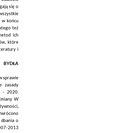
gają się o
wszystkie
, w końcu
atego też
metod ich
ów, które
teratury i
 BYDŁA
w sprawie
e zasady
4 - 2020.
 Zmiany W
żywności,
R zwrócono
 dbania o
2007-2013