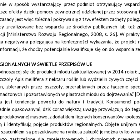
lnie w sposób wystarczający przez podmiot otrzymujący wsparc
ększe efekty dzięki pomocy zewnętrznej udzielanej przez stosowną 
j zasady jest więc zbieżna i pokrywa się z tzw. efektem zachęty pole
 by zrealizowane bez wsparcia ze środków publicznych lub też 
zacji [Ministerstwo Rozwoju Regionalnego, 2008, s. 26]. W prakt
cja negatywna polegająca na konieczności wykazania, że projekt n
nformacji, że choćby potencjalnie kwalifikuje się on do wsparcia 
GIONALNYCH W ŚWIETLE PRZEPISÓW UE
noszącej się do produkcji miodu (zaktualizowanej w 2014 roku): „
zoły Apis mellifera z nektaru roślin lub wydzielin żywych części 
, zbieranych przez pszczoły, przerabianych przez łączenie spec
omadzonych i pozostawionych w plastrach miodu do dojrzewania.” [
jest tendencja powrotu do natury i tradycji. Konsumenci p
adnie opakowanymi, dziś coraz większą uwagę przywiązują do tego,
 produkowanej masowo, z dodatkiem licznych konserwantów i poleps
ą i identyfikują pojęcie produktów regionalnych. Objęte unijnym
szacunkiem, są poszukiwane na rynku, a zakupić je można tylko w n
logo, zastrzeżone dla zarejestrowanych i chronionych prawem 