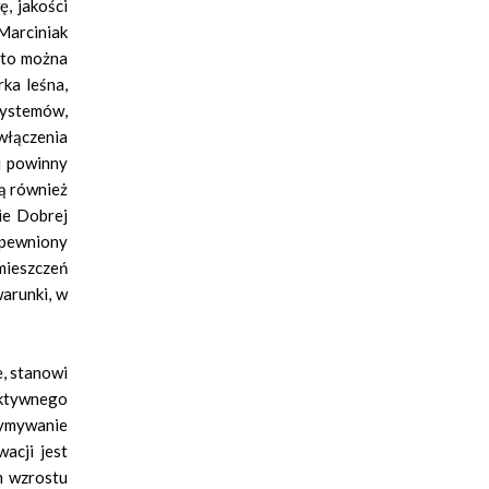
, jakości
Marciniak
 to można
ka leśna,
systemów,
włączenia
j powinny
ą również
ie Dobrej
apewniony
mieszczeń
arunki, w
e, stanowi
ektywnego
zymywanie
acji jest
m wzrostu