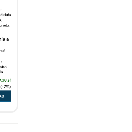
r
Miciuła
a
,
aneta
,
ia a
roń
n
wicki
ia
.38 zł
 (-7%)
ka