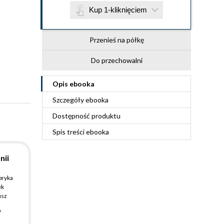
Kup 1-kliknięciem
Przenieś na półkę
Do przechowalni
Opis
ebooka
Szczegóły
ebooka
Dostępność produktu
Spis treści
ebooka
nii
bryka
ek
usz
o