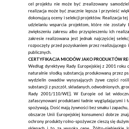
cel projektu nie może być zrealizowany samodzie
realizacja może być znacznie lepsza i przynieść wi
dokonującą oceny i selekcji projektów. Realizacja te
udzielaniu wsparcia projektom, które nie zostały
zwiększeniu zakresu albo przyspieszeniu ich reali
zakresie realizowana jest jednak najczęściej selek
rozpoczęty przed pozyskaniem przez realizującego i
publicznych.
CERTYFIKACJA MIODÓW JAKO PRODUKTÓW RE
Według dyrektywy Rady Europejskiej z 2001 roku od
naturalnie słodką substancją produkowaną przez pszc
wydzielin owadów wysysających żywe części roślin
substancji z pszczół, składanych, odwodnionych, gr
Rady 2001/110/WE]. W Europie od lat widoczna 
zafascynowani produktami ładnie wyglądającymi i ł
spożywają. Dość mają żywności bez smaku i zapachu,
obszarze Unii Europejskiej konsumenci dobrze znaj
ochrony produkty rolno-spożywcze cieszą się dużym 
sklepach i to za wysoką cenę. Żółto-niebieskie 