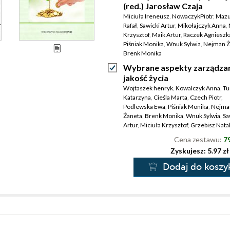
(red.) Jarosław Czaja
Miciuła Ireneusz
,
NowaczykPiotr
,
Mazu
Rafał
,
Sawicki Artur
,
Mikołajczyk Anna
,
Krzysztof
,
Maik Artur
,
Raczek Agnieszk
Piśniak Monika
,
Wnuk Sylwia
,
Nejman Ż
Brenk Monika
Wybrane aspekty zarządzan
jakość życia
Wojtaszek henryk
,
Kowalczyk Anna
,
Tu
Katarzyna
,
Cieśla Marta
,
Czech Piotr
,
Podlewska Ewa
,
Piśniak Monika
,
Nejma
Żaneta
,
Brenk Monika
,
Wnuk Sylwia
,
Sa
Artur
,
Miciuła Krzysztof
,
Grzebisz Natal
Cena zestawu:
79
Zyskujesz: 5.97 zł
Dodaj do koszy