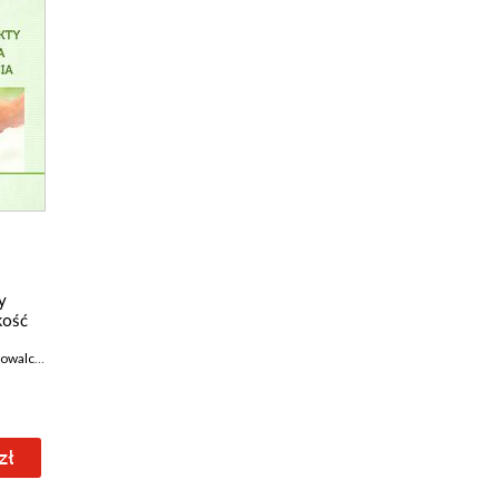
y
kość
walczyk Anna
,
Turoń Katarzyna
,
Cieśla Marta
,
Czech Piotr
,
Podlewska Ewa
,
Piśniak 
zł