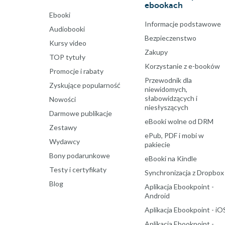
ebookach
Ebooki
Informacje podstawowe
Audiobooki
Bezpieczenstwo
Kursy video
Zakupy
TOP tytuły
Korzystanie z e-booków
Promocje i rabaty
Przewodnik dla
Zyskujące popularność
niewidomych,
słabowidzących i
Nowości
niesłyszących
Darmowe publikacje
eBooki wolne od DRM
Zestawy
ePub, PDF i mobi w
Wydawcy
pakiecie
Bony podarunkowe
eBooki na Kindle
Testy i certyfikaty
Synchronizacja z Dropbox
Blog
Aplikacja Ebookpoint -
Android
Aplikacja Ebookpoint - iO
Aplikacja Ebookpoint -