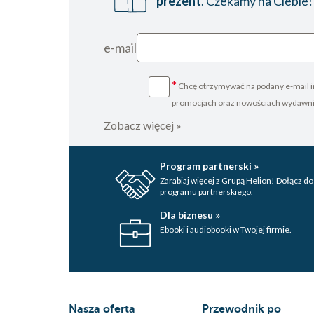
prezent
. Czekamy na Ciebie!
e-mail
*
Chcę otrzymywać na podany e-mail i
promocjach oraz nowościach wydawn
Zobacz więcej »
Program partnerski »
Zarabiaj więcej z Grupą Helion! Dołącz do
programu partnerskiego.
Dla biznesu »
Ebooki i audiobooki w Twojej firmie.
Nasza oferta
Przewodnik po