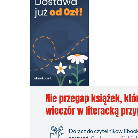
Nie przegap książek, któ
wieczór w literacką prz
Dołącz do czytelników Ebookp