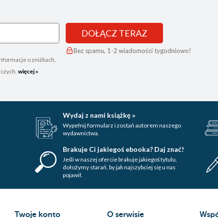
DOŁĄCZ TERAZ
Bez spamu, 1-2 wiadomości tygodniowo!
nformacje o zniżkach,
iczych.
więcej »
Wydaj z nami książkę »
Wypełnij formularz i zostań autorem naszego
wydawnictwa.
Brakuje Ci jakiegoś ebooka? Daj znać!
Jeśli w naszej ofercie brakuje jakiegoś tytulu,
dołożymy starań, by jak najszybciej się u nas
pojawił.
Twoje konto
O serwisie
Wspó