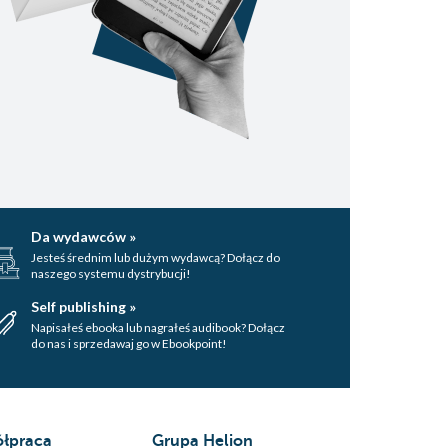
Da wydawców »
Jesteś średnim lub dużym wydawcą? Dołącz do
naszego systemu dystrybucji!
Self publishing »
Napisałeś ebooka lub nagrałeś audibook? Dołącz
do nas i sprzedawaj go w Ebookpoint!
łpraca
Grupa Helion