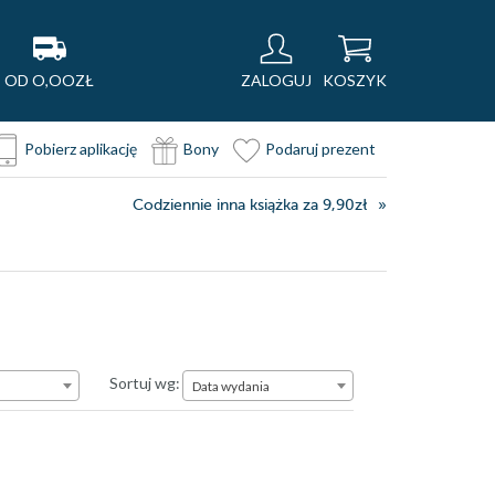
OD O,OOZŁ
ZALOGUJ
KOSZYK
Pobierz aplikację
Bony
Podaruj prezent
Codziennie inna książka za 9,90zł
Data wydania
Sortuj wg:
Data wydania