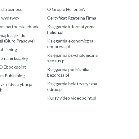
 dla biznesu
O Grupie Helion SA
a wydawcy
Certyfikat Rzetelna Firma
am partnerski ebooki
Księgarnia informatyczna
helion.pl
aj książki do
ji (Biuro Prasowe)
Księgarnia ekonomiczna
onepress.pl
ublishing
Księgarnia psychologiczna
 z nami książkę
sensus.pl
O Ebookpoint
Księgarnia podróżnika
bezdroza.pl
m Publishing
Księgarnia beletrystyczna
yka i dystrybucja
editio.pl
ek
Kursy video videopoint.pl