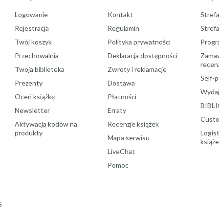
Logowanie
Kontakt
Strefa
Rejestracja
Regulamin
Stref
Twój koszyk
Polityka prywatności
Progr
Przechowalnia
Deklaracja dostępności
Zamawi
recenz
Twoja biblioteka
Zwroty i reklamacje
Self-p
Prezenty
Dostawa
Wydaj
Oceń książkę
Płatności
BIBLI
Newsletter
Erraty
Custo
Aktywacja kodów na
Recenzje książek
produkty
Logist
Mapa serwisu
książ
LiveChat
Pomoc
S