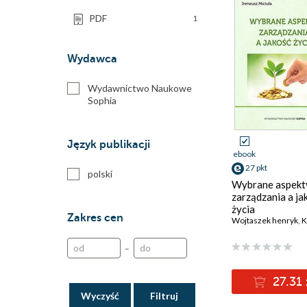
PDF
1
Wydawca
Wydawnictwo Naukowe
Sophia
Język publikacji
ebook
27 pkt
polski
Wybrane aspekt
zarządzania a ja
życia
Zakres cen
Wojtaszek henryk
,
Ko
–
27.31 
Wyczyść