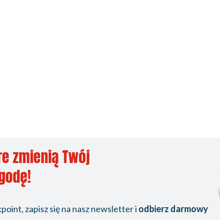
re zmienią Twój
ygodę!
oint, zapisz się na nasz newsletter i
odbierz darmowy