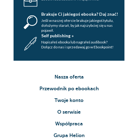
Brakuje Ci jakiegoś ebooka? Daj znać!
Jeśli w naszej ofercie brakuje jakiegoś tytulu,
dołożymy starań, by jak najszybciej się u nas
pojawił.
Self publishing »
Napisałeś ebooka lub nagrałeś audibook?
Dołącz do nas i sprzedawaj go w Ebookpoint!
Nasza oferta
Przewodnik po ebookach
Twoje konto
O serwisie
Współpraca
Grupa Helion