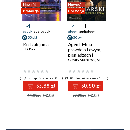
Nowość
Nowość
Nowość
Promocja
Promocja
Promocja
ebook
audiobook
ebook
audiobook
ebook
aud
33 pkt
30 pkt
30 pkt
Kod zabijania
Agent. Moja
Walc po
J.D. Kirk
prawda o Lewym,
Pani na
pieniądzach i
wrzosow
manipulacji
Cezary Kucharski
,
Krzysztof Pyzia
4.
Lucyna Ol
(33,88 zł najniższa cena z 30 dni)
(30,80 zł najniższa cena z 30 dni)
(30,80 zł najni
33.88 zł
30.80 zł
3
44.00zł
(-23%)
39.99zł
(-23%)
39.99z