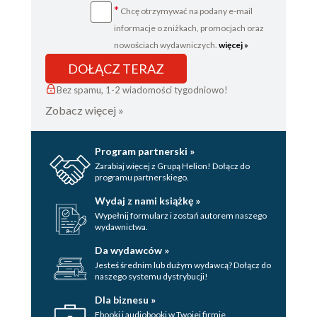
*
Chcę otrzymywać na podany e-mail
informacje o zniżkach, promocjach oraz
nowościach wydawniczych.
więcej »
DOŁĄCZ TERAZ
Bez spamu, 1-2 wiadomości tygodniowo!
Zobacz więcej »
Program partnerski »
Zarabiaj więcej z Grupą Helion! Dołącz do
programu partnerskiego.
Wydaj z nami książkę »
Wypełnij formularz i zostań autorem naszego
wydawnictwa.
Da wydawców »
Jesteś średnim lub dużym wydawcą? Dołącz do
naszego systemu dystrybucji!
Dla biznesu »
Ebooki i audiobooki w Twojej firmie.