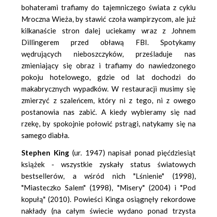
bohaterami trafiamy do tajemniczego świata z cyklu
Mroczna Wieża, by stawić czoła wampirzycom, ale już
kilkanaście stron dalej uciekamy wraz z Johnem
Dillingerem przed obławą FBI. Spotykamy
wędrujących nieboszczyków, prześladuje nas
zmieniający się obraz i trafiamy do nawiedzonego
pokoju hotelowego, gdzie od lat dochodzi do
makabrycznych wypadków. W restauracji musimy się
zmierzyć z szaleńcem, który ni z tego, ni z owego
postanowia nas zabić. A kiedy wybieramy się nad
rzekę, by spokojnie połowić pstrągi, natykamy się na
samego diabła.
Stephen King
(ur. 1947) napisał ponad pięćdziesiąt
książek - wszystkie zyskały status światowych
bestsellerów, a wśród nich "Lśnienie" (1998),
"Miasteczko Salem" (1998), "Misery" (2004) i "Pod
kopułą" (2010). Powieści Kinga osiągnęły rekordowe
nakłady (na całym świecie wydano ponad trzysta