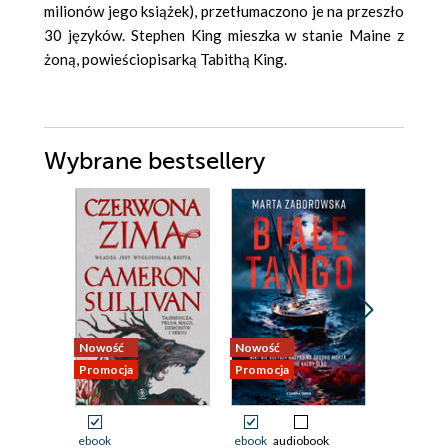
milionów jego książek), przetłumaczono je na przeszło
30 języków. Stephen King mieszka w stanie Maine z
żoną, powieściopisarką Tabithą King.
Wybrane bestsellery
Nowość
Nowość
Nowość
Promocja
Promocja
Promocja
ebook
ebook
audiobook
ebook
aud