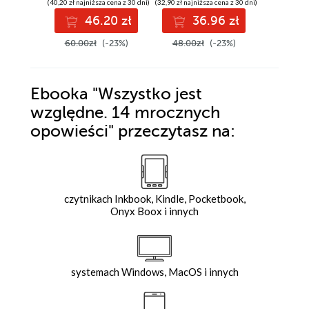
(40,20 zł najniższa cena z 30 dni)
(32,90 zł najniższa cena z 30 dni)
(26,90 zł najni
46.20 zł
36.96 zł
3
60.00zł
(-23%)
48.00zł
(-23%)
44.90z
Ebooka
"Wszystko jest
względne. 14 mrocznych
opowieści"
przeczytasz na:
czytnikach Inkbook, Kindle, Pocketbook,
Onyx Boox i innych
systemach Windows, MacOS i innych