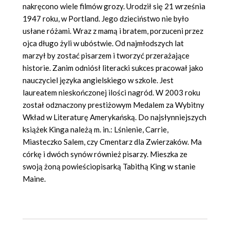
nakręcono wiele filmów grozy. Urodził się 21 września
1947 roku, w Portland. Jego dzieciństwo nie było
usłane różami. Wraz z mamą i bratem, porzuceni przez
ojca długo żyli w ubóstwie. Od najmłodszych lat
marzył by zostać pisarzem i tworzyć przerażające
historie. Zanim odniósł literacki sukces pracował jako
nauczyciel języka angielskiego w szkole. Jest
laureatem nieskończonej ilości nagród. W 2003 roku
został odznaczony prestiżowym Medalem za Wybitny
Wkład w Literaturę Amerykańską. Do najsłynniejszych
książek Kinga należą m. in.: Lśnienie, Carrie,
Miasteczko Salem, czy Cmentarz dla Zwierzaków. Ma
córkę i dwóch synów również pisarzy. Mieszka ze
swoją żoną powieściopisarką Tabithą King w stanie
Maine.