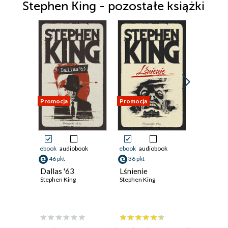
Stephen King - pozostałe książki
Promocja
Promocja
Promocja
ebook
audiobook
ebook
audiobook
ebook
aud
46 pkt
36 pkt
35 pkt
Dallas '63
Lśnienie
PAN ME
Stephen King
Stephen King
Stephen K