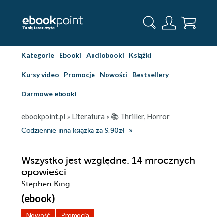
Kategorie
Ebooki
Audiobooki
Książki
Kursy video
Promocje
Nowości
Bestsellery
Darmowe ebooki
ebookpoint.pl
»
Literatura
»
📚 Thriller, Horror
Codziennie inna książka za 9,90zł
Wszystko jest względne. 14 mrocznych
opowieści
Stephen King
(ebook)
Nowość
Promocja