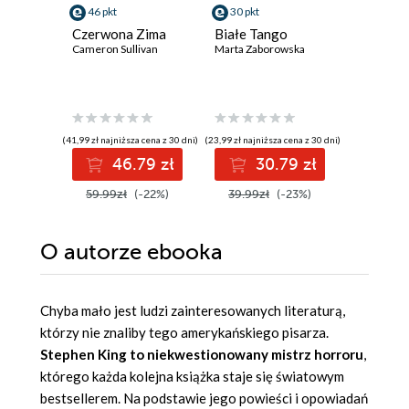
46 pkt
30 pkt
39 pkt
Czerwona Zima
Białe Tango
Ktoś był
Cameron Sullivan
Marta Zaborowska
nami
Daniel Hur
(41,99 zł najniższa cena z 30 dni)
(23,99 zł najniższa cena z 30 dni)
(38,49 zł najni
46.79 zł
30.79 zł
3
59.99zł
(-22%)
39.99zł
(-23%)
49.99z
O autorze
ebooka
Chyba mało jest ludzi zainteresowanych literaturą,
którzy nie znaliby tego amerykańskiego pisarza.
Stephen King to niekwestionowany mistrz horroru
,
którego każda kolejna książka staje się światowym
bestsellerem. Na podstawie jego powieści i opowiadań