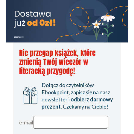
Nie przegap książek, które
zmienią Twój wieczór w
literacką przygodę!
Dołącz do czytelników
Ebookpoint, zapisz się na nasz
newsletter i
odbierz darmowy
prezent
. Czekamy na Ciebie!
e-mail