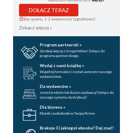
nowościach wydawniczych.
więcej »
DOŁĄCZ TERAZ
35. - PŁYTA NAGRANA
Bez spamu, 1-2 wiadomości tygodniowo!
36. - KOLEJNY WEEKEND ZA NAMI
Zobacz więcej »
37. - DEZODORANT I SZCZERA ROZMOWA
38. - RAZEM
Program partnerski »
Zarabiaj więcej z Grupą Helion! Dołącz do
39. - W KOŃCU SZCZĘŚLIWY
programu partnerskiego.
40. - LISTY I PRAWDA
Wydaj z nami książkę »
Wypełnij formularz i zostań autorem naszego
41. - PRAWDA W KOŃCU WYCHODZI NA JAW
wydawnictwa.
42. - DUŻO ALKOHOLU
Da wydawców »
Jesteś średnim lub dużym wydawcą? Dołącz do
43. - CZY TO KONIEC?
naszego systemu dystrybucji!
44. - UCIECZKA
Dla biznesu »
Ebooki i audiobooki w Twojej firmie.
45. - CZAS Z TATĄ
Brakuje Ci jakiegoś ebooka? Daj znać!
46. - POWRÓT