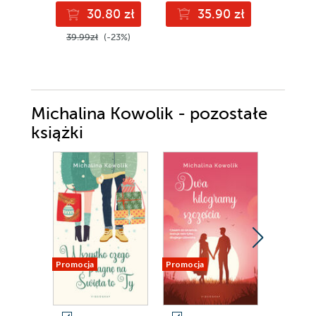
30.80 zł
35.90 zł
3
39.99zł
(-23%)
42.00z
Michalina Kowolik - pozostałe
książki
Promocja
Promocja
Promocja