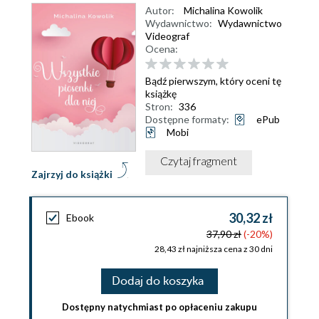
Autor:
Michalina Kowolik
Wydawnictwo:
Wydawnictwo
Videograf
Ocena:
Bądź pierwszym, który oceni tę
książkę
Stron:
336
Dostępne formaty:
ePub
Mobi
Czytaj fragment
Zajrzyj do książki
30,32 zł
Ebook
37,90 zł
(-20%)
28,43 zł najniższa cena z 30 dni
Dodaj do koszyka
Dostępny natychmiast po opłaceniu zakupu