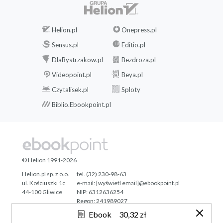
Helion.pl
Onepress.pl
Sensus.pl
Editio.pl
DlaBystrzakow.pl
Bezdroza.pl
Videopoint.pl
Beya.pl
Czytalisek.pl
Sploty
Biblio.Ebookpoint.pl
© Helion 1991-2026
Helion.pl sp. z o.o.
tel. (32) 230-98-63
ul. Kościuszki 1c
e-mail:
[wyświetl email]@ebookpoint.pl
44-100 Gliwice
NIP: 6312636254
Regon: 241989027
Ebook
30,32 zł
Designed with ♥ by
Tonik.pl