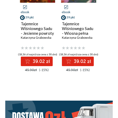
12. - ŚWIAT WCALE NIE JEST RÓŻOWY
ebook
ebook
ebook
13. - JEZIORO
39 pkt
39 pkt
39 pkt
Tajemnice
Tajemnice
Tajemni
14. - WYPADEK
Wiśniowego Sadu
Wiśniowego Sadu
Wiśniow
- Jesienne powroty
- Wiosna pełna
- W upal
15. - TATA I JEGO PRAWDA
Katarzyna Grabowska
sekretów
Katarzyna Grabowska
Katarzyna
16. - POMOST
(18,36 zł najniższa cena z 30 dni)
(18,36 zł najniższa cena z 30 dni)
(18,36 zł najni
17. - KARTY I BARDZO DŁUGA NOC
39.02 zł
39.02 zł
3
18. - PROSTO W TWARZ
45.90zł
(-15%)
45.90zł
(-15%)
45.90z
19. - NALEŚNIKI, GRECHUTA I POWAŻNE
ROZMOWY
20. - PRAWDZIWA MIŁOŚĆ PRZETRWA
WSZYSTKO
21. - JA TU ZOSTAJĘ