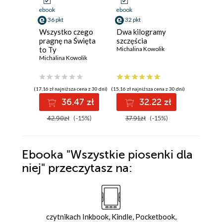
ebook
ebook
ebook
36 pkt
32 pkt
32 pkt
Wszystko czego
Dwa kilogramy
Ja Ciebi
pragnę na Święta
szczęścia
Michalina
to Ty
Michalina Kowolik
Michalina Kowolik
(17,16 zł najniższa cena z 30 dni)
(15,16 zł najniższa cena z 30 dni)
(15,16 zł najni
36.47 zł
32.22 zł
3
42.90zł
(-15%)
37.91zł
(-15%)
37.91z
Ebooka
"Wszystkie piosenki dla
niej"
przeczytasz na:
czytnikach Inkbook, Kindle, Pocketbook,