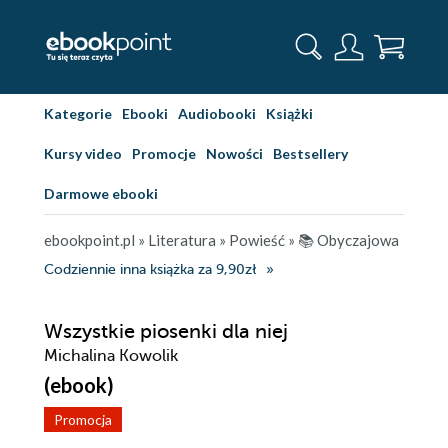
Kategorie
Ebooki
Audiobooki
Książki
Kursy video
Promocje
Nowości
Bestsellery
Darmowe ebooki
ebookpoint.pl
»
Literatura
»
Powieść
»
📚 Obyczajowa
Codziennie inna książka za 9,90zł
Wszystkie piosenki dla niej
Michalina Kowolik
(ebook)
Promocja