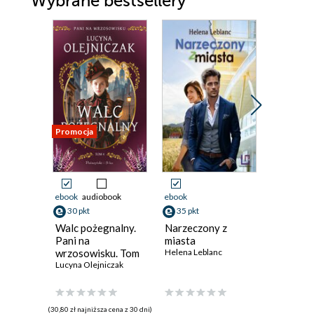
Wybrane bestsellery
Promocja
Promocja
ebook
audiobook
ebook
ebook
aud
30 pkt
35 pkt
34 pkt
Walc pożegnalny.
Narzeczony z
Nóż i pi
Pani na
miasta
rodu
wrzosowisku. Tom
Helena Leblanc
Tyszkow
4.
Lucyna Olejniczak
5
Magda Sku
(30,80 zł najniższa cena z 30 dni)
(32,94 zł najni