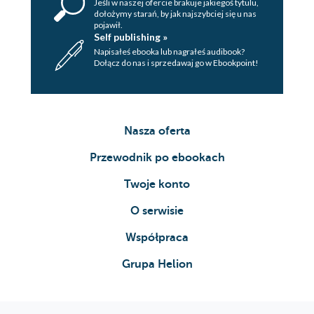
Jeśli w naszej ofercie brakuje jakiegoś tytulu,
47. - KRZYSIEK I JEGO DZIEWCZYNA
dołożymy starań, by jak najszybciej się u nas
pojawił.
Self publishing »
48. - KONCERT
Napisałeś ebooka lub nagrałeś audibook?
Dołącz do nas i sprzedawaj go w Ebookpoint!
49. - ZEMSTA
50. - NIESPODZIANKA
OD AUTORKI
Nasza oferta
PIOSENKI Z PŁYTY WSZYSTKIE PIOSENKI DLA
Przewodnik po ebookach
NIEJ
Twoje konto
O serwisie
Współpraca
Grupa Helion