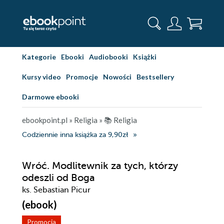
Kategorie
Ebooki
Audiobooki
Książki
Kursy video
Promocje
Nowości
Bestsellery
Darmowe ebooki
ebookpoint.pl
»
Religia
»
📚 Religia
Codziennie inna książka za 9,90zł
Wróć. Modlitewnik za tych, którzy
odeszli od Boga
ks. Sebastian Picur
(ebook)
Promocja