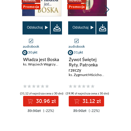
Nowość
Nowość
Promocja
7
Promocja
Promocja
8
9
Odsłuchaj
Odsłuchaj
Odsłuch
10
audiobook
audiobook
audiobook
11
30 pkt
31 pkt
38 pkt
12
Władza jest Boska
Żywot Świętej
Odkrywa
ks. Wojciech Węgrzyniak
Ryty. Patronka
wieczno
13
rzeczy
Peter See
nadzwyczajnych
ks. Zygmunt Mścichowski
14
15
(31,12 zł najniższa cena z 30 dni)
(39,90 zł najniższa cena z 30 dni)
(49,90 zł najni
16
30.96 zł
31.12 zł
3
17
39.90zł
(-22%)
39.90zł
(-22%)
49.90z
18