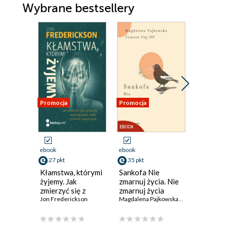
Wybrane bestsellery
Promocja
Promocja
Promocja
ebook
ebook
ebook
27 pkt
35 pkt
20 pkt
Kłamstwa, którymi
Sankofa Nie
Jak poru
żyjemy. Jak
zmarnuj życia. Nie
niebo?. 
zmierzyć się z
zmarnuj życia
konkret
prawdą,
Jon Frederickson
Magdalena Pajkowska
,
Tomasz Gaj OP
wskazów
Marcin Ja
zaakceptować
siebie i zmienić