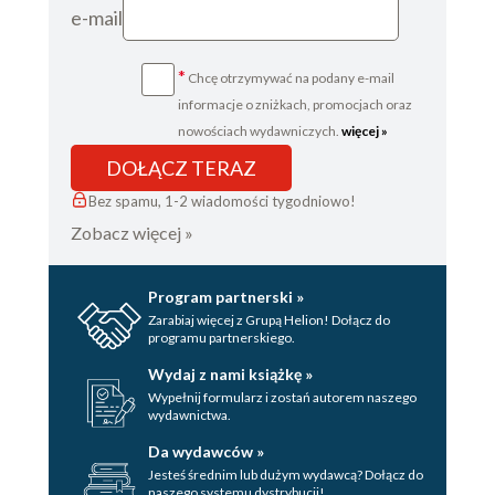
e-mail
Karta redakcyjna
*
Chcę otrzymywać na podany e-mail
informacje o zniżkach, promocjach oraz
nowościach wydawniczych.
więcej »
DOŁĄCZ TERAZ
Bez spamu, 1-2 wiadomości tygodniowo!
Zobacz więcej »
Program partnerski »
Zarabiaj więcej z Grupą Helion! Dołącz do
programu partnerskiego.
Wydaj z nami książkę »
Wypełnij formularz i zostań autorem naszego
wydawnictwa.
Da wydawców »
Jesteś średnim lub dużym wydawcą? Dołącz do
naszego systemu dystrybucji!