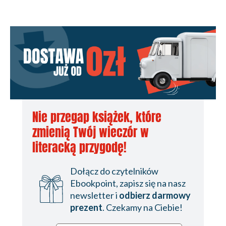
19
20
21
22
23
24
25
Nie przegap książek, które
zmienią Twój wieczór w
26
literacką przygodę!
27
28
Dołącz do czytelników
Ebookpoint, zapisz się na nasz
29
newsletter i
odbierz darmowy
30
prezent
. Czekamy na Ciebie!
Apostazja. Konsekwencje i powrót