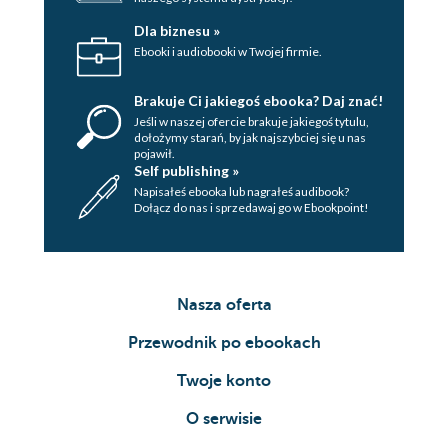
Dla biznesu »
Ebooki i audiobooki w Twojej firmie.
Brakuje Ci jakiegoś ebooka? Daj znać!
Jeśli w naszej ofercie brakuje jakiegoś tytulu,
dołożymy starań, by jak najszybciej się u nas
pojawił.
Self publishing »
Napisałeś ebooka lub nagrałeś audibook?
Dołącz do nas i sprzedawaj go w Ebookpoint!
Nasza oferta
Przewodnik po ebookach
Twoje konto
O serwisie