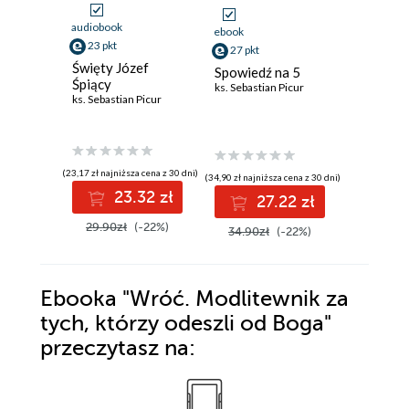
audiobook
ebook
ebook
aud
23 pkt
27 pkt
31 pkt
Święty Józef
Spowiedź na 5
Plan na ży
Śpiący
ks. Sebastian Picur
według 
ks. Sebastian Picur
Acutisa
ks. Sebasti
(23,17 zł najniższa cena z 30 dni)
(34,90 zł najniższa cena z 30 dni)
(20,90 zł najni
23.32 zł
27.22 zł
3
29.90zł
(-22%)
34.90zł
(-22%)
39.90z
Ebooka
"Wróć. Modlitewnik za
tych, którzy odeszli od Boga"
przeczytasz na: