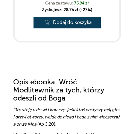
Cena zestawu:
75.94 zł
Zyskujesz: 28.76 zł (-27%)
Dodaj do koszyka
Opis
ebooka
: Wróć.
Modlitewnik za tych, którzy
odeszli od Boga
Oto stoję u drzwi i kołaczę: jeśli ktoś posłyszy mój głos
i drzwi otworzy, wejdę do niego i będę z nim wieczerzał,
a on ze Mną
(Ap 3,20).