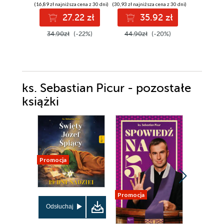
swoje życie
(16,89 zł najniższa cena z 30 dni)
(30,93 zł najniższa cena z 30 dni)
(19,41 zł najni
Wydania II
27.22 zł
35.92 zł
2
34.90zł
(-22%)
44.90zł
(-20%)
22.98z
ks. Sebastian Picur - pozostałe
książki
Promocja
Promocja
Promocja
Odsłuchaj