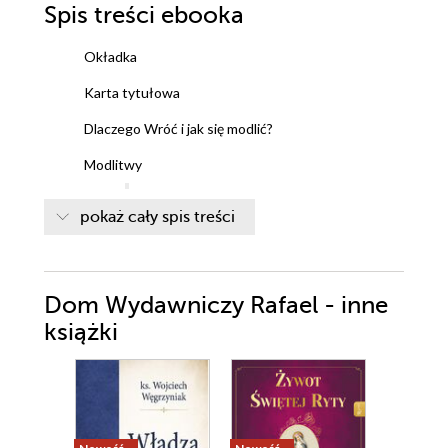
Spis treści
ebooka
Okładka
Karta tytułowa
Dlaczego Wróć i jak się modlić?
Modlitwy
Akt zawierzenia Matce Bożej
pokaż cały spis treści
Litania do Niepokalanego serca Maryi
1
2
Dom Wydawniczy Rafael - inne
3
książki
4
5
6