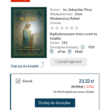
Autor:
ks. Sebastian Picur
Wydawnictwo:
Dom
Wydawniczy Rafael
Ocena:
Bądź pierwszym, który oceni tę
książkę
Stron:
192
Dostępne formaty:
PDF
ePub
Mobi
Czytaj fragment
Zajrzyj do książki
23,32 zł
Ebook
29,90 zł
(-22%)
15,90 zł najniższa cena z 30 dni
Dodaj do koszyka