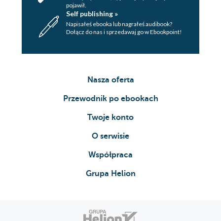
pojawił.
Self publishing »
Napisałeś ebooka lub nagrałeś audibook?
Dołącz do nas i sprzedawaj go w Ebookpoint!
Nasza oferta
Przewodnik po ebookach
Twoje konto
O serwisie
Współpraca
Grupa Helion