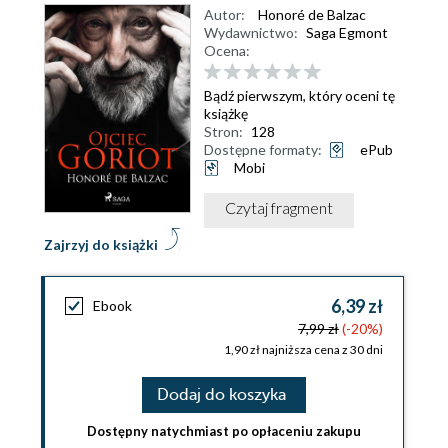
Autor:
Honoré de Balzac
Wydawnictwo:
Saga Egmont
Ocena:
Bądź pierwszym, który oceni tę
książkę
Stron:
128
Dostępne formaty:
ePub
Mobi
Czytaj fragment
Zajrzyj do książki
6,39 zł
Ebook
7,99 zł
(-20%)
1,90 zł najniższa cena z 30 dni
Dodaj do koszyka
Dostępny natychmiast po opłaceniu zakupu