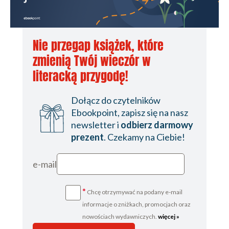
Nie przegap książek, które
zmienią Twój wieczór w
literacką przygodę!
Dołącz do czytelników
Ebookpoint, zapisz się na nasz
newsletter i
odbierz darmowy
prezent
. Czekamy na Ciebie!
e-mail
*
Chcę otrzymywać na podany e-mail
informacje o zniżkach, promocjach oraz
nowościach wydawniczych.
więcej »