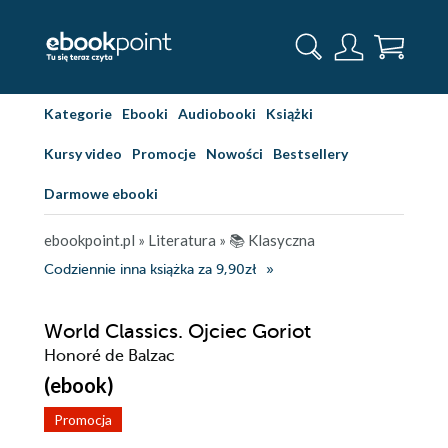
Kategorie
Ebooki
Audiobooki
Książki
Kursy video
Promocje
Nowości
Bestsellery
Darmowe ebooki
ebookpoint.pl
»
Literatura
»
📚 Klasyczna
Codziennie inna książka za 9,90zł
World Classics. Ojciec Goriot
Honoré de Balzac
(ebook)
Promocja