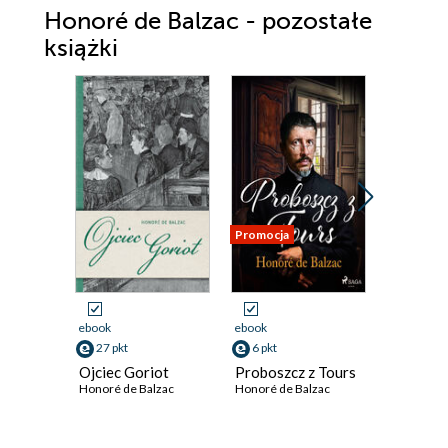
Honoré de Balzac - pozostałe
książki
Promocja
Promocja
ebook
ebook
ebook
27 pkt
6 pkt
10 pkt
Ojciec Goriot
Proboszcz z Tours
Księżna 
Honoré de Balzac
Honoré de Balzac
Langeai
Honoré de