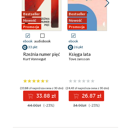
Bestseller
Bestseller
Promocja
Nowość
Nowość
Promocja
Promocja
ebook
audiobook
ebook
ebook
ksi
33 pkt
26 pkt
40 pkt
Rzeźnia numer pięć
Księga lata
Przypad
Kurt Vonnegut
Tove Jansson
Ingeborg 
(33,88 zł najniższa cena z 30 dni)
(24,43 zł najniższa cena z 30 dni)
(38,42 zł najni
33.88 zł
26.87 zł
4
44.00zł
(-23%)
34.90zł
(-23%)
49.90z