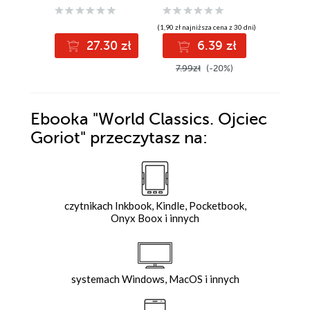
(1,90 zł najniższa cena z 30 dni)
(9,79 zł najniż
27.30 zł
6.39 zł
1
7.99zł
(-20%)
12.50z
Ebooka
"World Classics. Ojciec
Goriot"
przeczytasz na:
czytnikach Inkbook, Kindle, Pocketbook,
Onyx Boox i innych
systemach Windows, MacOS i innych