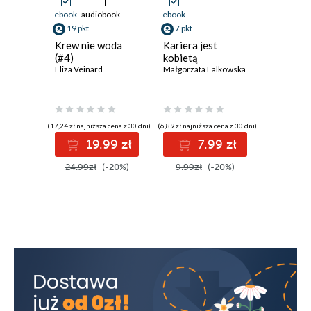
ebook
audiobook
ebook
ebook
19 pkt
7 pkt
23 pkt
Krew nie woda
Kariera jest
Od awok
(#4)
kobietą
zapote.
Eliza Veinard
Małgorzata Falkowska
które uz
smakiem
Jarosław 
(17,24 zł najniższa cena z 30 dni)
(6,89 zł najniższa cena z 30 dni)
(20,69 zł najni
19.99 zł
7.99 zł
2
24.99zł
(-20%)
9.99zł
(-20%)
29.99z