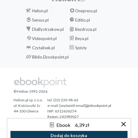
Helion.pl
Onepress.pl
Sensus.pl
Editio.pl
DlaBystrzakow.pl
Bezdroza.pl
Videopoint.pl
Beya.pl
Czytalisek.pl
Sploty
Biblio.Ebookpoint.pl
© Helion 1991-2026
Helion.pl sp. z o.o.
tel. (32) 230-98-63
ul. Kościuszki 1c
e-mail:
[wyświetl email]@ebookpoint.pl
44-100 Gliwice
NIP: 6312636254
Regon: 241989027
Ebook
6,39 zł
Designed with ♥ by
Tonik.pl
Dodaj do koszyka