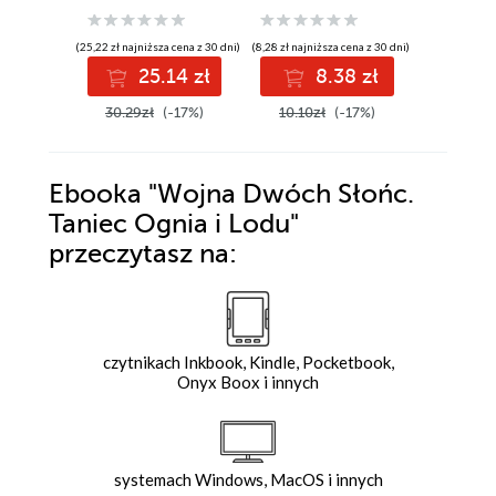
(25,22 zł najniższa cena z 30 dni)
(8,28 zł najniższa cena z 30 dni)
(23,22 zł najni
25.14 zł
8.38 zł
2
30.29zł
(-17%)
10.10zł
(-17%)
28.27z
Ebooka
"Wojna Dwóch Słońc.
Taniec Ognia i Lodu"
przeczytasz na:
czytnikach Inkbook, Kindle, Pocketbook,
Onyx Boox i innych
systemach Windows, MacOS i innych