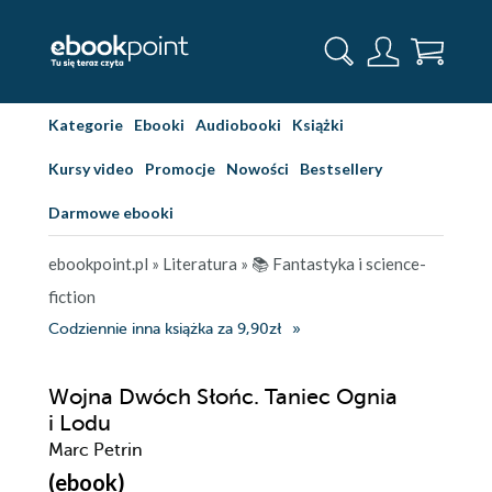
Kategorie
Ebooki
Audiobooki
Książki
Kursy video
Promocje
Nowości
Bestsellery
Darmowe ebooki
ebookpoint.pl
»
Literatura
»
📚 Fantastyka i science-
fiction
Codziennie inna książka za 9,90zł
Wojna Dwóch Słońc. Taniec Ognia
i Lodu
Marc Petrin
(ebook)