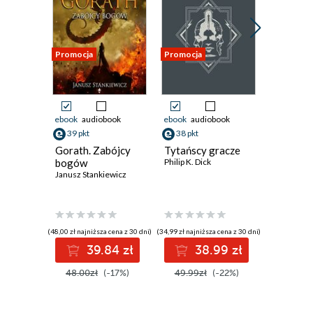
Promocja
Promocja
Promocja
ebook
audiobook
ebook
audiobook
ebook
aud
39 pkt
38 pkt
35 pkt
Gorath. Zabójcy
Tytańscy gracze
Mileniu
bogów
Philip K. Dick
John Varle
Janusz Stankiewicz
(48,00 zł najniższa cena z 30 dni)
(34,99 zł najniższa cena z 30 dni)
(29,24 zł najni
39.84 zł
38.99 zł
3
48.00zł
(-17%)
49.99zł
(-22%)
44.99z