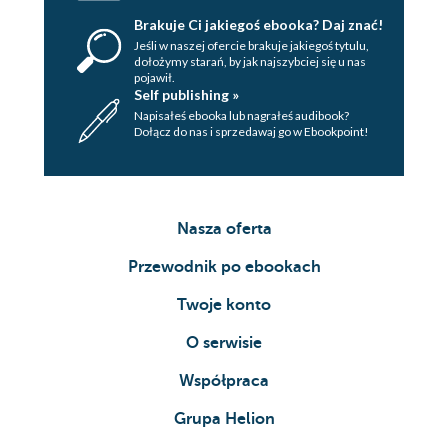
Brakuje Ci jakiegoś ebooka? Daj znać!
Jeśli w naszej ofercie brakuje jakiegoś tytulu,
dołożymy starań, by jak najszybciej się u nas
pojawił.
Self publishing »
Napisałeś ebooka lub nagrałeś audibook?
Dołącz do nas i sprzedawaj go w Ebookpoint!
Nasza oferta
Przewodnik po ebookach
Twoje konto
O serwisie
Współpraca
Grupa Helion