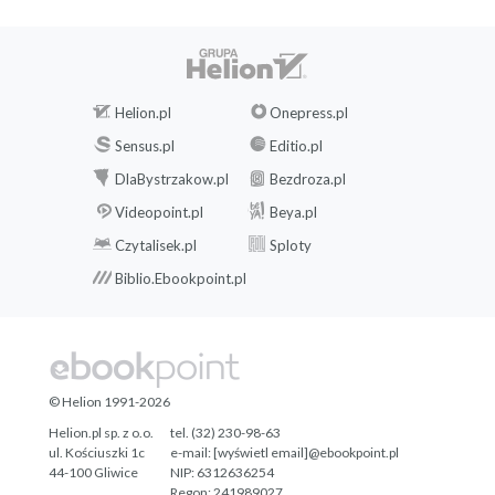
Helion.pl
Onepress.pl
Sensus.pl
Editio.pl
DlaBystrzakow.pl
Bezdroza.pl
Videopoint.pl
Beya.pl
Czytalisek.pl
Sploty
Biblio.Ebookpoint.pl
© Helion 1991-2026
Helion.pl sp. z o.o.
tel. (32) 230-98-63
ul. Kościuszki 1c
e-mail:
[wyświetl email]@ebookpoint.pl
44-100 Gliwice
NIP: 6312636254
Regon: 241989027