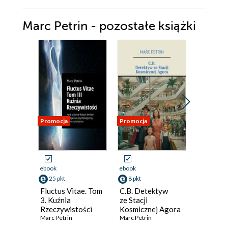
Marc Petrin - pozostałe książki
Promocja
Promocja
Promocja
ebook
ebook
ebook
25 pkt
8 pkt
23 pkt
Fluctus Vitae. Tom
C.B. Detektyw
Fluctus 
3. Kuźnia
ze Stacji
Tom 2
Rzeczywistości
Kosmicznej Agora
Marc Petr
Marc Petrin
Marc Petrin