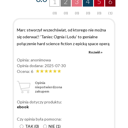
1
2
3
4
5
6
(0)
(0)
(0)
(0)
(0)
(1)
Marc stworzył wszechświat, od ktorego nie można
się oderwać! 'Taniec Ognia i Lodu' to genialne
połączenie hard science fiction z epicką space operą
o wojnie i zakazanej miłości. Zderzenie dwoch
Rozwiń »
cywilizacji, jednej kąpiącej się w świetle i tyranii
Opinia: anonimowa
Harmonii , drugiej wykutej w mroku i huku Kuźni, to
Opinia dodana: 2025-07-30
prawdziwy majstersztyk. Ta opowieść o miłości, ktora
Ocena: 6
mogła być mostem, a stała się iskrą zapalną dla wojny,
Opinia
jest absolutnie obowiązkową lekturą. Niezwykła i
niepotwierdzona
zakupem
niezapomniana
Opinia dotyczy produktu:
ebook
Czy opinia była pomocna:
TAK
(
0
)
NIE
(
1
)