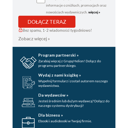
informacje o zniżkach, promocjach oraz
nowościach wydawniczych.
więcej »
DOŁĄCZ TERAZ
Bez spamu, 1-2 wiadomości tygodniowo!
Zobacz więcej »
Program partnerski »
Zarabiaj więcej z Grupą Helion! Dołącz do
programu partnerskiego.
Wydaj z nami książkę »
Wypełnij formularz i zostań autorem naszego
wydawnictwa.
Da wydawców »
Jesteś średnim lub dużym wydawcą? Dołącz do
naszego systemu dystrybucji!
Dla biznesu »
Ebooki i audiobooki w Twojej firmie.