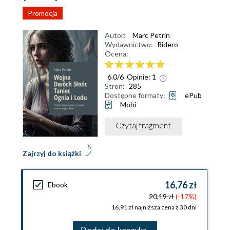
Promocja
Autor:
Marc Petrin
Wydawnictwo:
Ridero
Ocena:
6.0
/
6
Opinie:
1
Stron:
285
Dostępne formaty:
ePub
Mobi
Czytaj fragment
Zajrzyj do książki
16,76 zł
Ebook
20,19 zł
(-17%)
16,91 zł najniższa cena z 30 dni