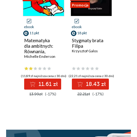
Promocja
Promocja
ebook
ebook
ebook
11 pkt
18 pkt
13 pkt
Matematyka
Stygmaty brata
Staging.
dla ambitnych:
Filipa
Pozorow
Równania,
Krzysztof Galos
zabójst
geometria,
Michelle Enderson
na samo
Andrzej L
statystyka,
rachunek
różniczkowy
(11,89 zł najniższa cena z 30 dni)
(22,21 zł najniższa cena z 30 dni)
(16,15 zł najni
i całkowy
11.61 zł
18.43 zł
1
13.99zł
(-17%)
22.21zł
(-17%)
16.15z