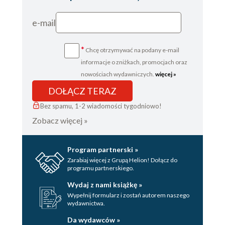
e-mail
*
Chcę otrzymywać na podany e-mail
informacje o zniżkach, promocjach oraz
nowościach wydawniczych.
więcej »
DOŁĄCZ TERAZ
Bez spamu, 1-2 wiadomości tygodniowo!
Zobacz więcej »
Program partnerski »
Zarabiaj więcej z Grupą Helion! Dołącz do
programu partnerskiego.
Wydaj z nami książkę »
Wypełnij formularz i zostań autorem naszego
wydawnictwa.
Da wydawców »