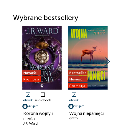
Wybrane bestsellery
Nowość
Bestseller
Nowość
Promocja
Nowość
Promocja
Promocja
ebook
audiobook
ebook
ebook
48 pkt
28 pkt
44 pkt
Korona wojny i
Wojna niepamięci
Podnosz
cienia
qntm
kamienie
J.R. Ward
o Arbaia
Sheri S. T