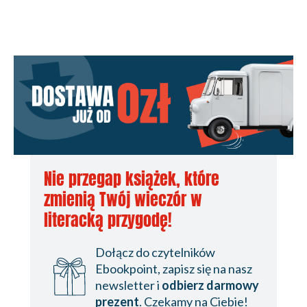
Nie przegap książek, które
zmienią Twój wieczór w
literacką przygodę!
Dołącz do czytelników
Ebookpoint, zapisz się na nasz
newsletter i
odbierz darmowy
prezent
. Czekamy na Ciebie!