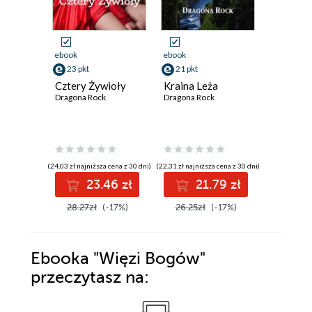
ebook
ebook
ebook
23 pkt
21 pkt
23 pkt
Cztery Żywioły
Kraina Leża
Cztery 
Dragona Rock
Dragona Rock
Dragona R
(24,03 zł najniższa cena z 30 dni)
(22,31 zł najniższa cena z 30 dni)
(24,03 zł najni
23.46 zł
21.79 zł
2
28.27zł
(-17%)
26.25zł
(-17%)
28.27z
Ebooka
"Więzi Bogów"
przeczytasz na: