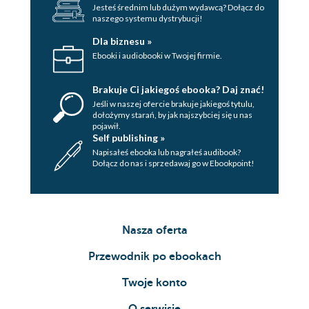
Jesteś średnim lub dużym wydawcą? Dołącz do
naszego systemu dystrybucji!
Dla biznesu »
Ebooki i audiobooki w Twojej firmie.
Brakuje Ci jakiegoś ebooka? Daj znać!
Jeśli w naszej ofercie brakuje jakiegoś tytulu,
dołożymy starań, by jak najszybciej się u nas
pojawił.
Self publishing »
Napisałeś ebooka lub nagrałeś audibook?
Dołącz do nas i sprzedawaj go w Ebookpoint!
Nasza oferta
Przewodnik po ebookach
Twoje konto
O serwisie