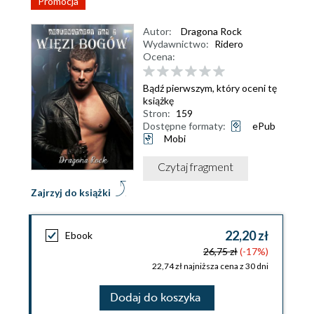
Promocja
Autor:
Dragona Rock
Wydawnictwo:
Ridero
Ocena:
Bądź pierwszym, który oceni tę
książkę
Stron:
159
Dostępne formaty:
ePub
Mobi
Czytaj fragment
Zajrzyj do książki
22,20 zł
Ebook
26,75 zł
(-17%)
22,74 zł najniższa cena z 30 dni
Dodaj do koszyka