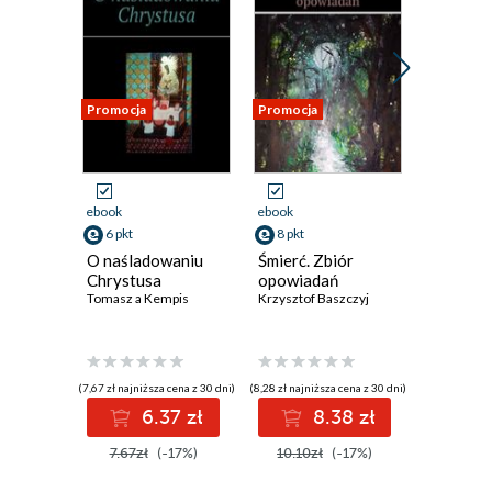
Promocja
Promocja
Promocja
ebook
ebook
ebook
6 pkt
8 pkt
8 pkt
O naśladowaniu
Śmierć. Zbiór
Domek. 
Chrystusa
opowiadań
poezji
Tomasz a Kempis
Krzysztof Baszczyj
Krzysztof 
(7,67 zł najniższa cena z 30 dni)
(8,28 zł najniższa cena z 30 dni)
(8,59 zł najniż
6.37 zł
8.38 zł
8
7.67zł
(-17%)
10.10zł
(-17%)
10.10z