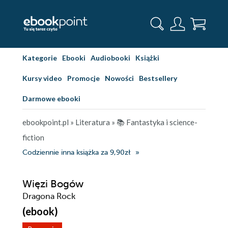
Kategorie
Ebooki
Audiobooki
Książki
Kursy video
Promocje
Nowości
Bestsellery
Darmowe ebooki
ebookpoint.pl
»
Literatura
»
📚 Fantastyka i science-
fiction
Codziennie inna książka za 9,90zł
Więzi Bogów
Dragona Rock
(ebook)