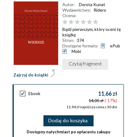
Autor:
Dorota Kunat
Wydawnictwo:
Ridero
Ocena:
Bądź pierwszym, który oceni tę
książkę
Stron:
374
Dostępne formaty:
ePub
Mobi
Czytaj fragment
Zajrzyj do książki
11,66 zł
Ebook
14,05 zł
(-17%)
11,94 zł najniższa cena z 30 dni
Dodaj do koszyka
Dostępny natychmiast po opłaceniu zakupu