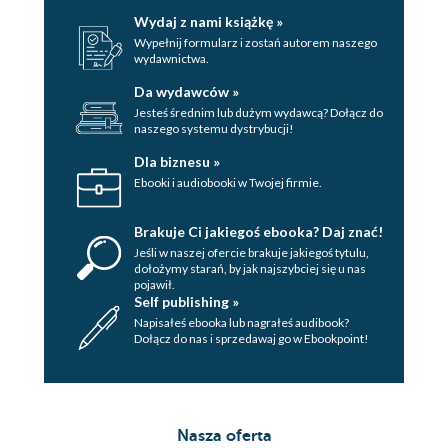
Wydaj z nami książkę »
Wypełnij formularz i zostań autorem naszego
wydawnictwa.
Da wydawców »
Jesteś średnim lub dużym wydawcą? Dołącz do
naszego systemu dystrybucji!
Dla biznesu »
Ebooki i audiobooki w Twojej firmie.
Brakuje Ci jakiegoś ebooka? Daj znać!
Jeśli w naszej ofercie brakuje jakiegoś tytulu,
dołożymy starań, by jak najszybciej się u nas
pojawił.
Self publishing »
Napisałeś ebooka lub nagrałeś audibook?
Dołącz do nas i sprzedawaj go w Ebookpoint!
Nasza oferta