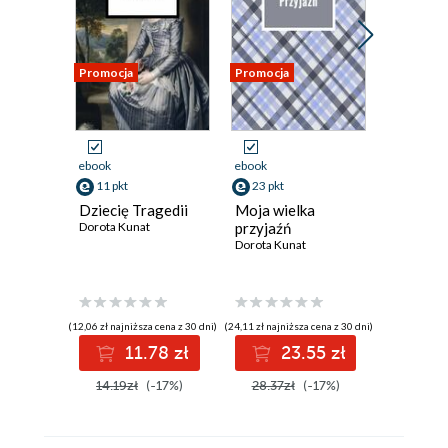
Promocja
Promocja
Promocja
ebook
ebook
ebook
11 pkt
23 pkt
8 pkt
Dziecię Tragedii
Moja wielka
Domek. 
Dorota Kunat
przyjaźń
poezji
Dorota Kunat
Krzysztof 
(12,06 zł najniższa cena z 30 dni)
(24,11 zł najniższa cena z 30 dni)
(8,59 zł najniż
11.78 zł
23.55 zł
8
14.19zł
(-17%)
28.37zł
(-17%)
10.10z