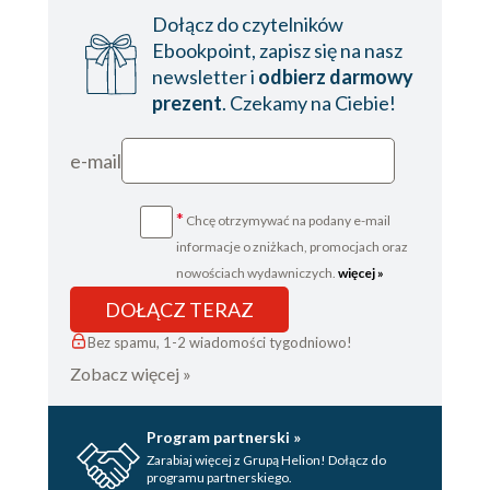
Dołącz do czytelników
Ebookpoint, zapisz się na nasz
newsletter i
odbierz darmowy
prezent
. Czekamy na Ciebie!
e-mail
*
Chcę otrzymywać na podany e-mail
informacje o zniżkach, promocjach oraz
nowościach wydawniczych.
więcej »
DOŁĄCZ TERAZ
Bez spamu, 1-2 wiadomości tygodniowo!
Zobacz więcej »
Program partnerski »
Zarabiaj więcej z Grupą Helion! Dołącz do
programu partnerskiego.