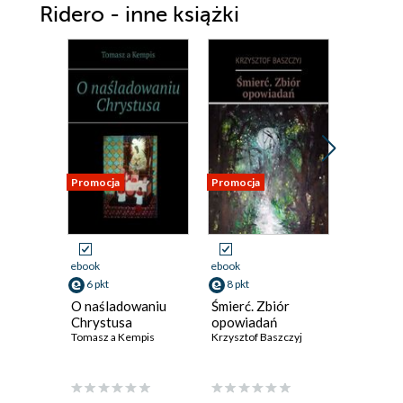
Ridero - inne książki
Promocja
Promocja
Promocja
ebook
ebook
ebook
6 pkt
8 pkt
8 pkt
O naśladowaniu
Śmierć. Zbiór
Łabędzie
Chrystusa
opowiadań
opowiad
Tomasz a Kempis
Krzysztof Baszczyj
Krzysztof 