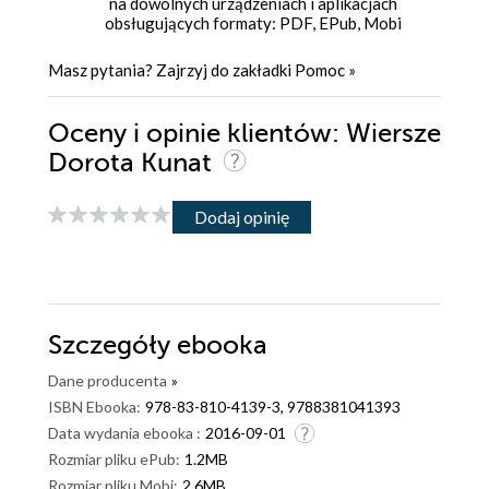
na dowolnych urządzeniach i aplikacjach
obsługujących formaty: PDF, EPub, Mobi
Masz pytania? Zajrzyj do zakładki
Pomoc
»
Oceny i opinie klientów: Wiersze
Dorota Kunat
Dodaj opinię
Szczegóły
ebooka
Dane producenta
»
ISBN Ebooka:
978-83-810-4139-3, 9788381041393
Data wydania ebooka :
2016-09-01
Rozmiar pliku ePub:
1.2MB
Rozmiar pliku Mobi:
2.6MB