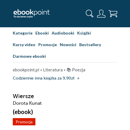
Kategorie
Ebooki
Audiobooki
Książki
Kursy video
Promocje
Nowości
Bestsellery
Darmowe ebooki
ebookpoint.pl
»
Literatura
»
📚 Poezja
Codziennie inna książka za 9,90zł
Wiersze
Dorota Kunat
(ebook)
Promocja