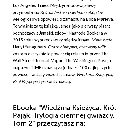
Los Angeles Times. Międzynarodową sławę
przyniosła mu
Krótka historia siedmiu zabójstw
wielogłosowa opowieść o zamachu na Boba Marleya.
To właśnie za tę książkę James, jako pierwszy pisarz
pochodzący z Jamajki, zdobył Nagrodę Bookera w
2015 roku, wyprzedziwszy między innymi
Małe życie
Hanyi Yanagihary.
Czarny lampart, czerwony wilk
została okrzyknięta powieścią roku m.in. przez The
Wall Street Journal, Vogue, The Washington Post, a
magazyn TIME uznał ją za jedna ze 100 najlepszych
powieści fantasy wszech czasów.
Wiedźma Księżyca,
Król Pająk
jest jej kontynuacją.
Ebooka
"Wiedźma Księżyca, Król
Pająk. Trylogia ciemnej gwiazdy.
Tom 2"
przeczytasz na: