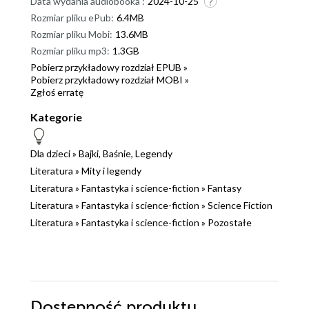
Data wydania audiobooka :
2024-10-25
Rozmiar pliku ePub:
6.4MB
Rozmiar pliku Mobi:
13.6MB
Rozmiar pliku mp3:
1.3GB
Pobierz przykładowy rozdział EPUB »
Pobierz przykładowy rozdział MOBI »
Zgłoś erratę
Kategorie
Dla dzieci
»
Bajki, Baśnie, Legendy
Literatura
»
Mity i legendy
Literatura
»
Fantastyka i science-fiction
»
Fantasy
Literatura
»
Fantastyka i science-fiction
»
Science Fiction
Literatura
»
Fantastyka i science-fiction
»
Pozostałe
Dostępność produktu