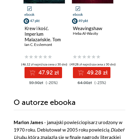
ebook
ebook
ebook
47 pkt
49 pkt
35 pkt
Krew i kość.
Weavingshaw
Złoto i 
Imperium
Heba Al-Wasity
Lyssa Mia 
Malazańskie. Tom
5
Ian C. Esslemont
(46,12 zł najniższa cena z 30 dni)
(49,28 zł najniższa cena z 30 dni)
(43,90 zł najni
47.92 zł
49.28 zł
3
59.90zł
(-20%)
64.00zł
(-23%)
43.90z
O autorze
ebooka
Marlon James
- jamajski powieściopisarz urodzony w
1970 roku. Debiutował w 2005 roku powieścią
Diabeł
Urubu
, która znalazła się w finale nagrody literackiej