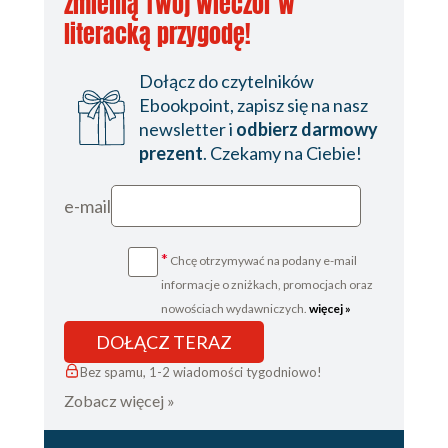
zmienią Twój wieczór w
literacką przygodę!
Dołącz do czytelników
Ebookpoint, zapisz się na nasz
newsletter i
odbierz darmowy
prezent
. Czekamy na Ciebie!
e-mail
*
Chcę otrzymywać na podany e-mail
informacje o zniżkach, promocjach oraz
nowościach wydawniczych.
więcej »
DOŁĄCZ TERAZ
Bez spamu, 1-2 wiadomości tygodniowo!
Zobacz więcej »