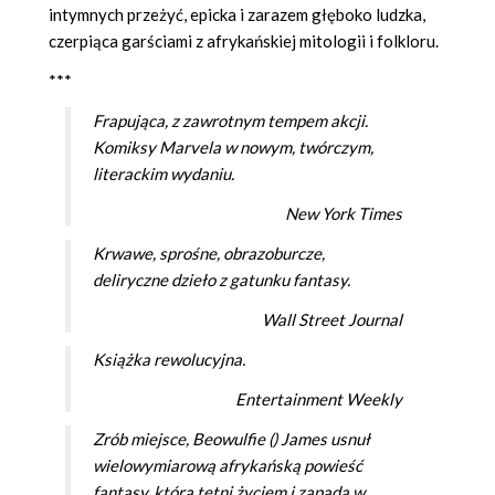
intymnych przeżyć, epicka i zarazem głęboko ludzka,
czerpiąca garściami z afrykańskiej mitologii i folkloru.
***
Frapująca, z zawrotnym tempem akcji.
Komiksy Marvela w nowym, twórczym,
literackim wydaniu.
New York Times
Krwawe, sprośne, obrazoburcze,
deliryczne dzieło z gatunku fantasy.
Wall Street Journal
Książka rewolucyjna.
Entertainment Weekly
Zrób miejsce,
Beowulfie
() James usnuł
wielowymiarową afrykańską powieść
fantasy, która tętni życiem i zapada w