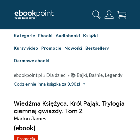
Kategorie
Ebooki
Audiobooki
Książki
Kursy video
Promocje
Nowości
Bestsellery
Darmowe ebooki
ebookpoint.pl
»
Dla dzieci
»
📚 Bajki, Baśnie, Legendy
Codziennie inna książka za 9,90zł
Wiedźma Księżyca, Król Pająk. Trylogia
ciemnej gwiazdy. Tom 2
Marlon James
(ebook)
Promocja