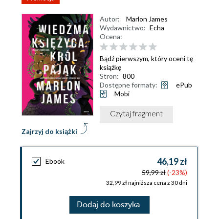
Autor:
Marlon James
Wydawnictwo:
Echa
Ocena:
Bądź pierwszym, który oceni tę
książkę
Stron:
800
Dostępne formaty:
ePub
Mobi
Czytaj fragment
Zajrzyj do książki
46,19 zł
Ebook
59,99 zł
(-23%)
32,99 zł najniższa cena z 30 dni
Dodaj do koszyka