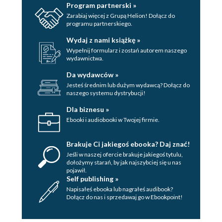
Program partnerski »
Zarabiaj więcej z Grupą Helion! Dołącz do
programu partnerskiego.
Wydaj z nami książkę »
Wypełnij formularz i zostań autorem naszego
wydawnictwa.
Da wydawców »
Jesteś średnim lub dużym wydawcą? Dołącz do
naszego systemu dystrybucji!
Dla biznesu »
Ebooki i audiobooki w Twojej firmie.
Brakuje Ci jakiegoś ebooka? Daj znać!
Jeśli w naszej ofercie brakuje jakiegoś tytulu,
dołożymy starań, by jak najszybciej się u nas
pojawił.
Self publishing »
Napisałeś ebooka lub nagrałeś audibook?
Dołącz do nas i sprzedawaj go w Ebookpoint!