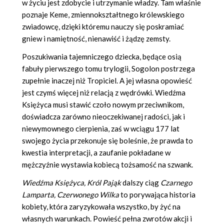
w życiu jest zdobycie i utrzymanie władzy. Tam właśnie
poznaje Keme, zmiennokształtnego królewskiego
zwiadowcę, dzięki któremu nauczy się poskramiać
gniew i namiętność, nienawiść i żądzę zemsty.
Poszukiwania tajemniczego dziecka, będące osią
fabuły pierwszego tomu trylogii, Sogolon postrzega
zupełnie inaczej niż Tropiciel. A jej własna opowieść
jest czymś więcej niż relacją z wędrówki. Wiedźma
Księżyca musi stawić czoło nowym przeciwnikom,
doświadcza zarówno nieoczekiwanej radości, jak i
niewymownego cierpienia, zaś w wciągu 177 lat
swojego życia przekonuje się boleśnie, że prawda to
kwestia interpretacji, a zaufanie pokładane w
mężczyźnie wystawia kobiecą tożsamość na szwank.
Wiedźma Księżyca, Król Pająk
dalszy ciąg
Czarnego
Lamparta, Czerwonego Wilka
to porywająca historia
kobiety, która zaryzykowała wszystko, by żyć na
własnych warunkach. Powieść pełna zwrotów akcji i