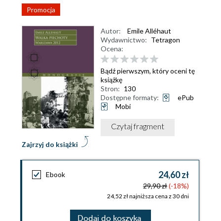
Promocja
Autor:
Emile Alléhaut
Wydawnictwo:
Tetragon
Ocena:
Bądź pierwszym, który oceni tę
książkę
Stron:
130
Dostępne formaty:
ePub
Mobi
Czytaj fragment
Zajrzyj do książki
24,60 zł
Ebook
29,90 zł
(-18%)
24,52 zł najniższa cena z 30 dni
Dodaj do koszyka