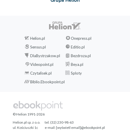
Grupa Helion
Helion.pl
Onepress.pl
Sensus.pl
Editio.pl
DlaBystrzakow.pl
Bezdroza.pl
Videopoint.pl
Beya.pl
Czytalisek.pl
Sploty
Biblio.Ebookpoint.pl
© Helion 1991-2026
Helion.pl sp. z o.o.
tel. (32) 230-98-63
ul. Kościuszki 1c
e-mail:
[wyświetl email]@ebookpoint.pl