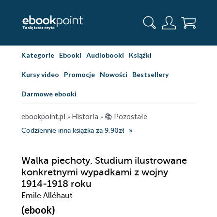
Kategorie
Ebooki
Audiobooki
Książki
Kursy video
Promocje
Nowości
Bestsellery
Darmowe ebooki
ebookpoint.pl
»
Historia
»
📚 Pozostałe
Codziennie inna książka za 9,90zł
Walka piechoty. Studium ilustrowane
konkretnymi wypadkami z wojny
1914-1918 roku
Emile Alléhaut
(ebook)