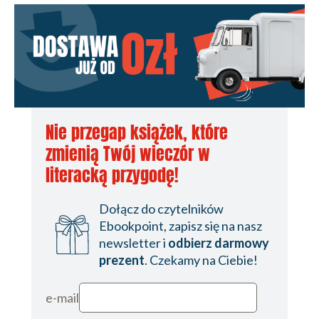
Nie przegap książek, które
zmienią Twój wieczór w
literacką przygodę!
Dołącz do czytelników
Ebookpoint, zapisz się na nasz
newsletter i
odbierz darmowy
prezent
. Czekamy na Ciebie!
e-mail