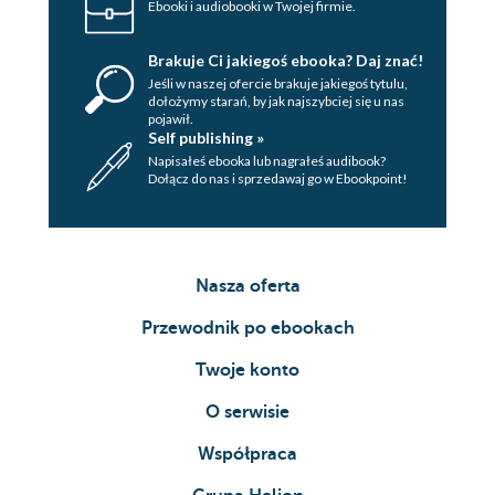
Ebooki i audiobooki w Twojej firmie.
Brakuje Ci jakiegoś ebooka? Daj znać!
Jeśli w naszej ofercie brakuje jakiegoś tytulu,
dołożymy starań, by jak najszybciej się u nas
pojawił.
Self publishing »
Napisałeś ebooka lub nagrałeś audibook?
Dołącz do nas i sprzedawaj go w Ebookpoint!
Nasza oferta
Przewodnik po ebookach
Twoje konto
O serwisie
Współpraca