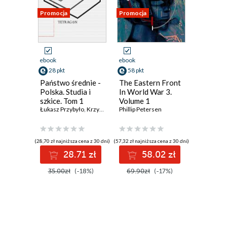
Promocja
Promocja
Promocja
ebook
ebook
ebook
28 pkt
58 pkt
28 pkt
Państwo średnie -
The Eastern Front
Żywiąc 
Polska. Studia i
In World War 3.
Martin Va
szkice. Tom 1
Volume 1
Łukasz Przybyło
,
Krzysztof Kubiak
Phillip Petersen
,
Juliusz S. Tym
(28,70 zł najniższa cena z 30 dni)
(57,32 zł najniższa cena z 30 dni)
(28,63 zł najni
28.71 zł
58.02 zł
2
35.00zł
(-18%)
69.90zł
(-17%)
34.90z