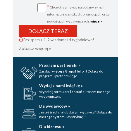
*
Chcę otrzymywać na podany e-mail
informacje o zniżkach, promocjach oraz
nowościach wydawniczych.
więcej »
DOŁĄCZ TERAZ
Bez spamu, 1-2 wiadomości tygodniowo!
Zobacz więcej »
Program partnerski »
Zarabiaj więcej z Grupą Helion! Dołącz do
programu partnerskiego.
Wydaj z nami książkę »
Wypełnij formularz i zostań autorem naszego
wydawnictwa.
Da wydawców »
Jesteś średnim lub dużym wydawcą? Dołącz do
naszego systemu dystrybucji!
Dla biznesu »