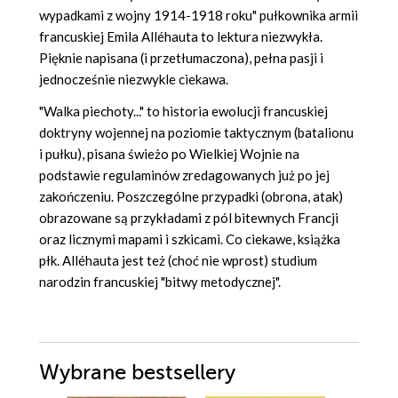
wypadkami z wojny 1914-1918 roku" pułkownika armii
francuskiej Emila Alléhauta to lektura niezwykła.
Pięknie napisana (i przetłumaczona), pełna pasji i
jednocześnie niezwykle ciekawa.
"Walka piechoty..." to historia ewolucji francuskiej
doktryny wojennej na poziomie taktycznym (batalionu
i pułku), pisana świeżo po Wielkiej Wojnie na
podstawie regulaminów zredagowanych już po jej
zakończeniu. Poszczególne przypadki (obrona, atak)
obrazowane są przykładami z pól bitewnych Francji
oraz licznymi mapami i szkicami. Co ciekawe, książka
płk. Alléhauta jest też (choć nie wprost) studium
narodzin francuskiej "bitwy metodycznej".
Wybrane bestsellery