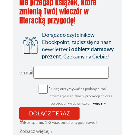
Nie przegap książek, które
zmienią Twój wieczór w
literacką przygodę!
Dołącz do czytelników
Ebookpoint, zapisz się na nasz
newsletter i
odbierz darmowy
prezent
. Czekamy na Ciebie!
e-mail
*
Chcę otrzymywać na podany e-mail
informacje o zniżkach, promocjach oraz
nowościach wydawniczych.
więcej »
DOŁĄCZ TERAZ
Bez spamu, 1-2 wiadomości tygodniowo!
Zobacz więcej »