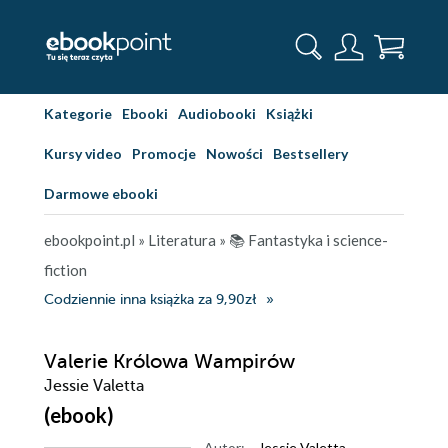
Kategorie
Ebooki
Audiobooki
Książki
Kursy video
Promocje
Nowości
Bestsellery
Darmowe ebooki
ebookpoint.pl
»
Literatura
»
📚 Fantastyka i science-
fiction
Codziennie inna książka za 9,90zł
Valerie Królowa Wampirów
Jessie Valetta
(ebook)
Autor:
Jessie Valetta