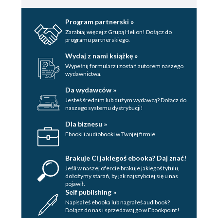
Program partnerski »
Zarabiaj więcej z Grupą Helion! Dołącz do
programu partnerskiego.
Wydaj z nami książkę »
Wypełnij formularz i zostań autorem naszego
wydawnictwa.
Da wydawców »
Jesteś średnim lub dużym wydawcą? Dołącz do
naszego systemu dystrybucji!
Dla biznesu »
Ebooki i audiobooki w Twojej firmie.
Brakuje Ci jakiegoś ebooka? Daj znać!
Jeśli w naszej ofercie brakuje jakiegoś tytulu,
dołożymy starań, by jak najszybciej się u nas
pojawił.
Self publishing »
Napisałeś ebooka lub nagrałeś audibook?
Dołącz do nas i sprzedawaj go w Ebookpoint!