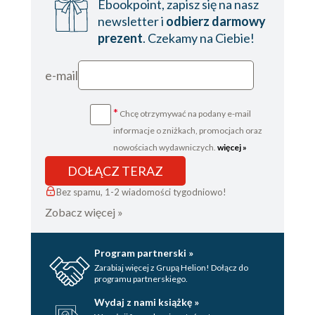
Ebookpoint, zapisz się na nasz
newsletter i
odbierz darmowy
prezent
. Czekamy na Ciebie!
e-mail
*
Chcę otrzymywać na podany e-mail
informacje o zniżkach, promocjach oraz
nowościach wydawniczych.
więcej »
DOŁĄCZ TERAZ
Bez spamu, 1-2 wiadomości tygodniowo!
Zobacz więcej »
Program partnerski »
Zarabiaj więcej z Grupą Helion! Dołącz do
programu partnerskiego.
Wydaj z nami książkę »