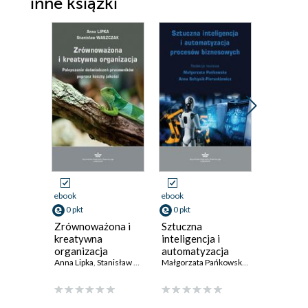
inne książki
ebook
ebook
ebook
0 pkt
0 pkt
0 pkt
Zrównoważona i
Sztuczna
Między
kreatywna
inteligencja i
stosunki
organizacja
automatyzacja
ekonomi
Anna Lipka
,
Stanisław Waszczak
procesów
Małgorzata Pańkowska
,
Anna Sołtysik-P
warunka
Katarzyna
biznesowych
niestabil
zagadni
wybrane