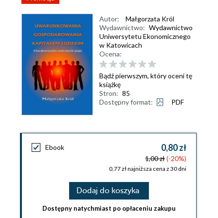
Autor:
Małgorzata Król
Wydawnictwo:
Wydawnictwo
Uniwersytetu Ekonomicznego
w Katowicach
Ocena:
Bądź pierwszym, który oceni tę
książkę
Stron:
85
Dostępny format:
PDF
0,80 zł
Ebook
1,00 zł
(-20%)
0,77 zł najniższa cena z 30 dni
Dodaj do koszyka
Dostępny natychmiast po opłaceniu zakupu