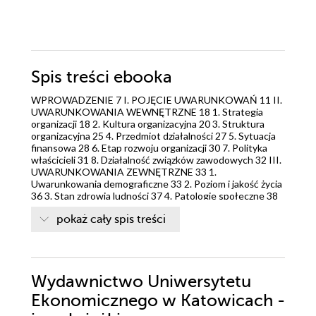
Spis treści
ebooka
WPROWADZENIE 7 I. POJĘCIE UWARUNKOWAŃ 11 II.
UWARUNKOWANIA WEWNĘTRZNE 18 1. Strategia
organizacji 18 2. Kultura organizacyjna 20 3. Struktura
organizacyjna 25 4. Przedmiot działalności 27 5. Sytuacja
finansowa 28 6. Etap rozwoju organizacji 30 7. Polityka
właścicieli 31 8. Działalność związków zawodowych 32 III.
UWARUNKOWANIA ZEWNĘTRZNE 33 1.
Uwarunkowania demograficzne 33 2. Poziom i jakość życia
36 3. Stan zdrowia ludności 37 4. Patologie społeczne 38
5. Czynniki kulturowe 39 6. Uwarunkowania edukacyjne
pokaż cały spis treści
42 7. System gospodarczy 44 8. Koniunktura gospodarcza
44 9. Konkurencja na rynku 48 10. Rynek pracy 49 11.
Globalizacja 53 12. Transformacja systemowa 54 13.
Prywatyzacja 56 14. Restrukturyzacja 58 15. Postęp
techniczny 61 16. Branża 63 17. Koszty pracy 64 18.
Wydawnictwo Uniwersytetu
Poziom płac i cen 67 19. Polityka zatrudnienia 68 20.
Polityka budżetowa 70 21. Uwarunkowania ekologiczne
Ekonomicznego w Katowicach -
72 22. Uwarunkowania prawne 73 ZAKOŃCZENIE 77
LITERATURA 79 SPIS RYSUNKÓW 85 SPIS TABEL