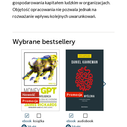
gospodarowania kapitałem ludzkim w organizacjach.
Objętość opracowania nie pozwala jednak na
rozważanie wpływu kolejnych uwarunkowań.
Wybrane bestsellery
Nowość
Promocja
Promocja
Promocja
ebook
książka
ebook
audiobook
ebook
38 pkt
59 pkt
92 pkt