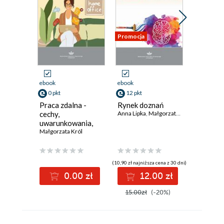
Promocja
Promocja
ebook
ebook
ebook
0 pkt
12 pkt
8 pkt
Praca zdalna -
Rynek doznań
Sprawno
cechy,
Anna Lipka
,
Małgorzata Król
językowa
uwarunkowania,
poprawn
implikacje dla
Małgorzata Król
obyczaj
Małgorzat
procesu pracy
kreatyw
zawoda
(10,90 zł najniższa cena z 30 dni)
(7,90 zł najniż
0.00 zł
12.00 zł
8
15.00zł
(-20%)
11.00z