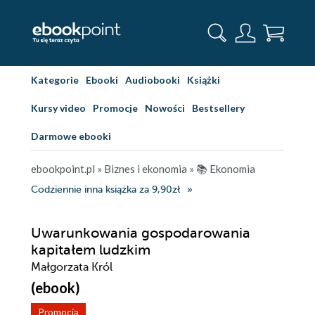
Kategorie
Ebooki
Audiobooki
Książki
Kursy video
Promocje
Nowości
Bestsellery
Darmowe ebooki
ebookpoint.pl
»
Biznes i ekonomia
»
📚 Ekonomia
Codziennie inna książka za 9,90zł
Uwarunkowania gospodarowania
kapitałem ludzkim
Małgorzata Król
(ebook)
Promocja