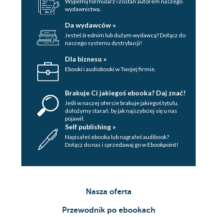
Wypełnij formularz i zostań autorem naszego
wydawnictwa.
Da wydawców »
Jesteś średnim lub dużym wydawcą? Dołącz do
naszego systemu dystrybucji!
Dla biznesu »
Ebooki i audiobooki w Twojej firmie.
Brakuje Ci jakiegoś ebooka? Daj znać!
Jeśli w naszej ofercie brakuje jakiegoś tytulu,
dołożymy starań, by jak najszybciej się u nas
pojawił.
Self publishing »
Napisałeś ebooka lub nagrałeś audibook?
Dołącz do nas i sprzedawaj go w Ebookpoint!
Nasza oferta
Przewodnik po ebookach