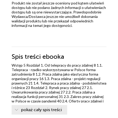
Produkt nie został jeszcze oceniony pod kątem ułatwień
dostępu lub nie podano żadnych informacji o ułatwieniach
dostępu lub są one niewystarczające. Prawdopodobnie
Wydawca/Dostawca jeszcze nie umożliwił dokonania
walidacji produktu lub nie przekazał odpowiednich
informacji na temat jego dostępności.
Spis treści
ebooka
Wstęp 5 Rozdział 1. Od telepracy do pracy zdalnej 8 1.1.
Telepraca - rzadko wykorzystywana w Polsce forma
zatrudnienia 8 1.2. Praca zdalna jako elastyczna forma
organizacji pracy 16 1.3. Praca zdalna - projekt regulacji
prawnych 21 1.4. Telepraca a praca zdalna - podobieństwa
i różnice 23 Rozdział 2. Rynek pracy zdalnej 27 2.1.
Uwarunkowania pracy zdalnej 27 2.2. Praca zdalna a
realizacja funkcji personalnej 31 2.3. Zakres pracy zdalnej
w Polsce w czasie pandemii 40 2.4. Oferty pracy zdalnej i
hybrydowej 49 Rozdział 3. Nauka i praca zdalna - wyniki
pokaż cały spis treści
badań własnych 59 3.1. Procedura, narzędzie i hipotezy
badawcze 59 3.2. Struktura respondentów 66 3.3. Zakres