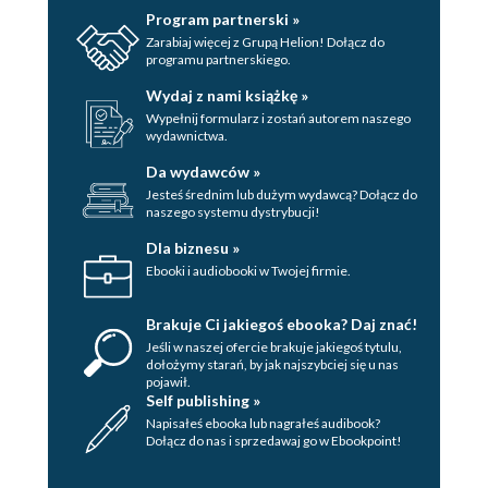
Program partnerski »
Zarabiaj więcej z Grupą Helion! Dołącz do
programu partnerskiego.
Wydaj z nami książkę »
Wypełnij formularz i zostań autorem naszego
wydawnictwa.
Da wydawców »
Jesteś średnim lub dużym wydawcą? Dołącz do
naszego systemu dystrybucji!
Dla biznesu »
Ebooki i audiobooki w Twojej firmie.
Brakuje Ci jakiegoś ebooka? Daj znać!
Jeśli w naszej ofercie brakuje jakiegoś tytulu,
dołożymy starań, by jak najszybciej się u nas
pojawił.
Self publishing »
Napisałeś ebooka lub nagrałeś audibook?
Dołącz do nas i sprzedawaj go w Ebookpoint!