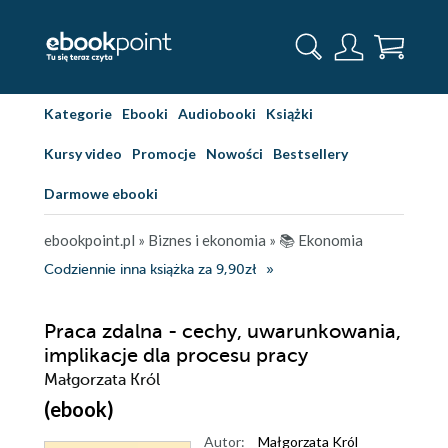
Kategorie
Ebooki
Audiobooki
Książki
Kursy video
Promocje
Nowości
Bestsellery
Darmowe ebooki
ebookpoint.pl
»
Biznes i ekonomia
»
📚 Ekonomia
Codziennie inna książka za 9,90zł
Praca zdalna - cechy, uwarunkowania,
implikacje dla procesu pracy
Małgorzata Król
(ebook)
Autor:
Małgorzata Król