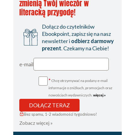
zmienią Twój wieczór w
literacką przygodę!
Dołącz do czytelników
Ebookpoint, zapisz się na nasz
newsletter i
odbierz darmowy
prezent
. Czekamy na Ciebie!
e-mail
*
Chcę otrzymywać na podany e-mail
informacje o zniżkach, promocjach oraz
nowościach wydawniczych.
więcej »
DOŁĄCZ TERAZ
Bez spamu, 1-2 wiadomości tygodniowo!
Zobacz więcej »