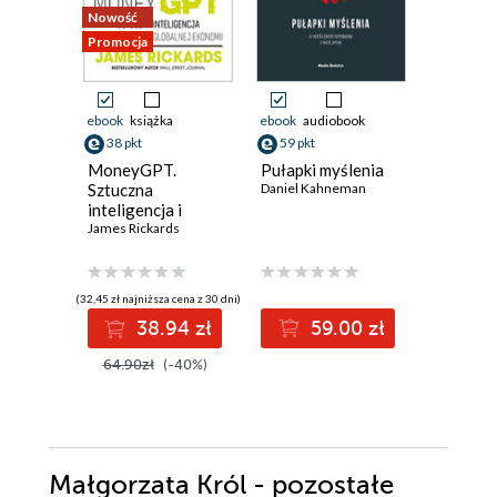
Nowość
Promocja
Promocja
ebook
książka
ebook
audiobook
ebook
38 pkt
59 pkt
92 pkt
MoneyGPT.
Pułapki myślenia
Palo Alt
Sztuczna
Daniel Kahneman
Kaliforni
inteligencja i
Doliny 
zagrożenie dla
James Rickards
i techno
Malcolm H
globalnej ekonomii
(32,45 zł najniższa cena z 30 dni)
(85,68 zł najni
38.94 zł
59.00 zł
9
64.90zł
(-40%)
119.00z
Małgorzata Król - pozostałe