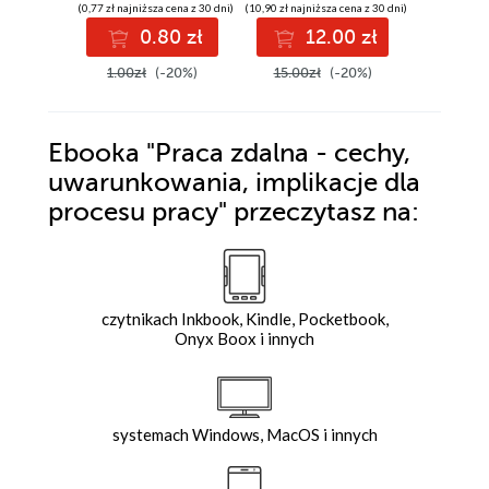
(0,77 zł najniższa cena z 30 dni)
(10,90 zł najniższa cena z 30 dni)
(7,90 zł najniż
0.80 zł
12.00 zł
8
1.00zł
(-20%)
15.00zł
(-20%)
11.00z
Ebooka
"Praca zdalna - cechy,
uwarunkowania, implikacje dla
procesu pracy"
przeczytasz na:
czytnikach Inkbook, Kindle, Pocketbook,
Onyx Boox i innych
systemach Windows, MacOS i innych