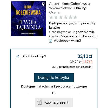
Autor:
Ilona Gołębiewska
Wydawnictwo:
Chmury
Ocena:
Bądź pierwszym, który oceni tę
książkę
Czas nagrania:
9 godz. 52 min.
Czyta:
Magdalena Emilianowicz
Audiobook w mp3
33,12 zł
Audiobook mp3
39,90 zł
(-17%)
23,94 zł najniższa cena z 30 dni
Dodaj do koszyka
Dostępny natychmiast po opłaceniu zakupu
lub
Kup na prezent