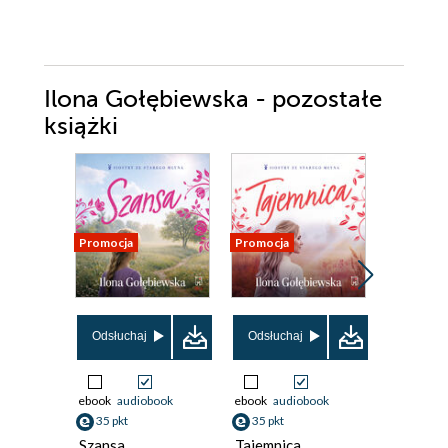
Ilona Gołębiewska - pozostałe
książki
Promocja
Promocja
Promocja
Odsłuchaj
Odsłuchaj
Odsłuch
ebook
audiobook
ebook
audiobook
ebook
aud
35 pkt
35 pkt
35 pkt
Szansa
Tajemnica
Prawda