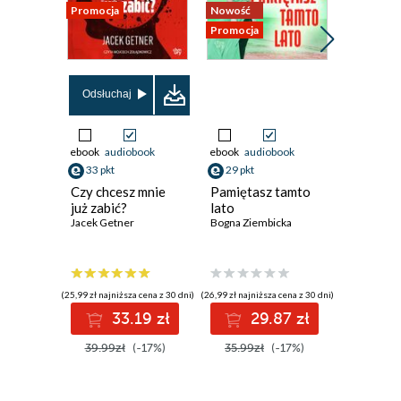
Promocja
Nowość
Nowość
Promocja
Promocja
Odsłuchaj
ebook
audiobook
ebook
audiobook
ebook
aud
33 pkt
29 pkt
33 pkt
Czy chcesz mnie
Pamiętasz tamto
Rajska 
już zabić?
lato
Marta Bie
Jacek Getner
Bogna Ziembicka
(25,99 zł najniższa cena z 30 dni)
(26,99 zł najniższa cena z 30 dni)
(29,99 zł najni
33.19 zł
29.87 zł
3
39.99zł
(-17%)
35.99zł
(-17%)
39.99z