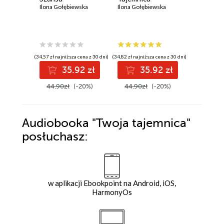
Ilona Gołębiewska
Ilona Gołębiewska
Ilona Goł
(34,57 zł najniższa cena z 30 dni)
(34,82 zł najniższa cena z 30 dni)
(34,82 zł najni
35.92 zł
35.92 zł
3
44.90zł
(-20%)
44.90zł
(-20%)
44.90z
Audiobooka
"Twoja tajemnica"
posłuchasz:
w aplikacji Ebookpoint na Android, iOS,
HarmonyOs