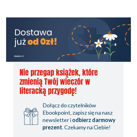
Nie przegap książek, które
zmienią Twój wieczór w
literacką przygodę!
Dołącz do czytelników
Ebookpoint, zapisz się na nasz
newsletter i
odbierz darmowy
prezent
. Czekamy na Ciebie!