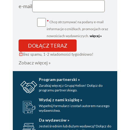
e-mail
*
Chcę otrzymywać na podany e-mail
informacje o zniżkach, promocjach oraz
nowościach wydawniczych.
więcej »
DOŁĄCZ TERAZ
Bez spamu, 1-2 wiadomości tygodniowo!
Zobacz więcej »
Program partnerski »
Zarabiaj więcej z Grupą Helion! Dołącz do
programu partnerskiego.
Wydaj z nami książkę »
Wypełnij formularz i zostań autorem naszego
wydawnictwa.
Da wydawców »
Jesteś średnim lub dużym wydawcą? Dołącz do