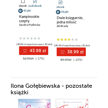
ebook
audiobook
ebook
aud
ebook
43 pkt
40 pkt
38 pkt
Kampinoskie
Dama z 
Dwie księgarnie,
szepty
Sylwia Win
jedna miłość
Sandra Podleska
Ali Brady
(40,80 zł najniższa cena z 30 dni)
(40,92 zł najni
(38,49 zł najniższa cena z 30 dni)
43.98 zł
4
38.99 zł
52.99zł
(-17%)
49.90z
49.99zł
(-22%)
Ilona Gołębiewska - pozostałe
książki