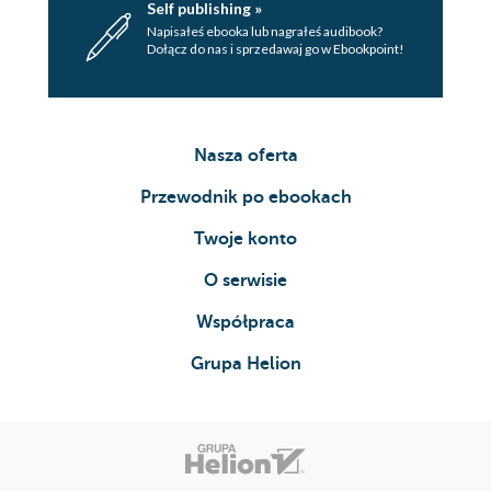
Self publishing »
Napisałeś ebooka lub nagrałeś audibook?
Dołącz do nas i sprzedawaj go w Ebookpoint!
Nasza oferta
Przewodnik po ebookach
Twoje konto
O serwisie
Współpraca
Grupa Helion