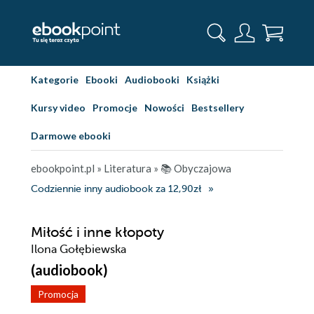
Kategorie
Ebooki
Audiobooki
Książki
Kursy video
Promocje
Nowości
Bestsellery
Darmowe ebooki
ebookpoint.pl
»
Literatura
»
📚 Obyczajowa
Codziennie inny audiobook za 12,90zł
Miłość i inne kłopoty
Ilona Gołębiewska
(audiobook)
Promocja