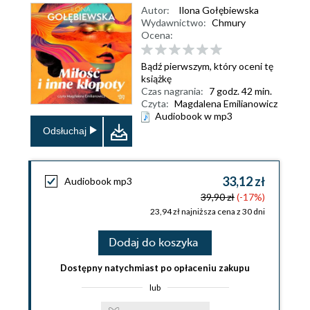
Autor:
Ilona Gołębiewska
Wydawnictwo:
Chmury
Ocena:
Bądź pierwszym, który oceni tę
książkę
Czas nagrania:
7 godz. 42 min.
Czyta:
Magdalena Emilianowicz
Audiobook w mp3
Odsłuchaj
33,12 zł
Audiobook mp3
39,90 zł
(-17%)
23,94 zł najniższa cena z 30 dni
Dodaj do koszyka
Dostępny natychmiast po opłaceniu zakupu
lub