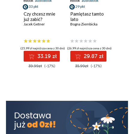
ebook
audiobook
ebook
audiobook
ebook
aud
33 pkt
29 pkt
33 pkt
Czy chcesz mnie
Pamiętasz tamto
Rajska 
już zabić?
lato
Marta Bie
Jacek Getner
Bogna Ziembicka
(25,99 zł najniższa cena z 30 dni)
(26,99 zł najniższa cena z 30 dni)
(29,99 zł najni
33.19 zł
29.87 zł
3
39.99zł
(-17%)
35.99zł
(-17%)
39.99z