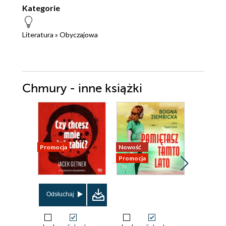
Kategorie
Literatura
»
Obyczajowa
Chmury - inne książki
Promocja
Nowość
Nowość
Promocja
Promocja
Odsłuchaj