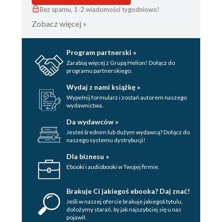
Bez spamu, 1-2 wiadomości tygodniowo!
Zobacz więcej »
Program partnerski »
Zarabiaj więcej z Grupą Helion! Dołącz do
programu partnerskiego.
Wydaj z nami książkę »
Wypełnij formularz i zostań autorem naszego
wydawnictwa.
Da wydawców »
Jesteś średnim lub dużym wydawcą? Dołącz do
naszego systemu dystrybucji!
Dla biznesu »
Ebooki i audiobooki w Twojej firmie.
Brakuje Ci jakiegoś ebooka? Daj znać!
Jeśli w naszej ofercie brakuje jakiegoś tytulu,
dołożymy starań, by jak najszybciej się u nas
pojawił.