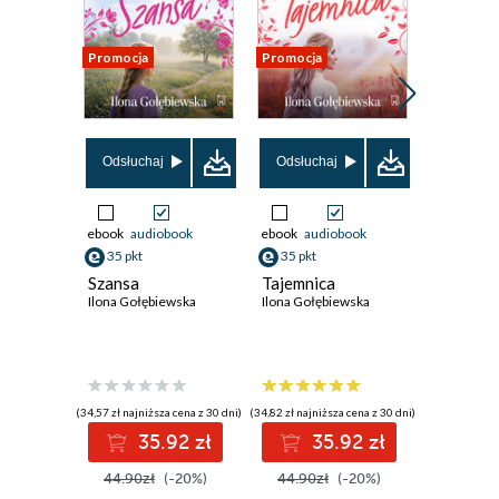
Promocja
Promocja
Promocja
Odsłuchaj
Odsłuchaj
Odsłuch
ebook
audiobook
ebook
audiobook
ebook
aud
35 pkt
35 pkt
35 pkt
Szansa
Tajemnica
Nadziej
Ilona Gołębiewska
Ilona Gołębiewska
Ilona Goł
(34,57 zł najniższa cena z 30 dni)
(34,82 zł najniższa cena z 30 dni)
(34,97 zł najni
35.92 zł
35.92 zł
3
44.90zł
(-20%)
44.90zł
(-20%)
44.90z