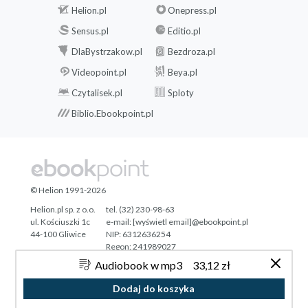
Helion.pl
Onepress.pl
Sensus.pl
Editio.pl
DlaBystrzakow.pl
Bezdroza.pl
Videopoint.pl
Beya.pl
Czytalisek.pl
Sploty
Biblio.Ebookpoint.pl
© Helion 1991-2026
Helion.pl sp. z o.o.
tel. (32) 230-98-63
ul. Kościuszki 1c
e-mail:
[wyświetl email]@ebookpoint.pl
44-100 Gliwice
NIP: 6312636254
Regon: 241989027
Audiobook w mp3
33,12 zł
Designed with ♥ by
Tonik.pl
Dodaj do koszyka
Pełna wersja strony »