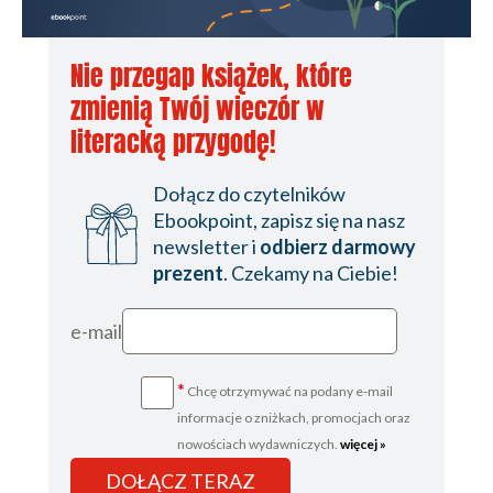
Nie przegap książek, które
zmienią Twój wieczór w
literacką przygodę!
Dołącz do czytelników
Ebookpoint, zapisz się na nasz
newsletter i
odbierz darmowy
prezent
. Czekamy na Ciebie!
e-mail
*
Chcę otrzymywać na podany e-mail
informacje o zniżkach, promocjach oraz
nowościach wydawniczych.
więcej »
DOŁĄCZ TERAZ