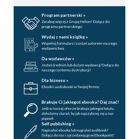
40
41
Program partnerski »
Zarabiaj więcej z Grupą Helion! Dołącz do
42
programu partnerskiego.
43
Wydaj z nami książkę »
Wypełnij formularz i zostań autorem naszego
44
wydawnictwa.
45
Da wydawców »
Jesteś średnim lub dużym wydawcą? Dołącz do
46
naszego systemu dystrybucji!
47
Dla biznesu »
Ebooki i audiobooki w Twojej firmie.
48
Brakuje Ci jakiegoś ebooka? Daj znać!
49
Jeśli w naszej ofercie brakuje jakiegoś tytulu,
50
dołożymy starań, by jak najszybciej się u nas
pojawił.
Self publishing »
51
Napisałeś ebooka lub nagrałeś audibook?
Dołącz do nas i sprzedawaj go w Ebookpoint!
52