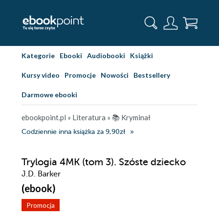
Kategorie
Ebooki
Audiobooki
Książki
Kursy video
Promocje
Nowości
Bestsellery
Darmowe ebooki
ebookpoint.pl
»
Literatura
»
📚 Kryminał
Codziennie inna książka za 9,90zł
Trylogia 4MK (tom 3). Szóste dziecko
J.D. Barker
(ebook)
Promocja