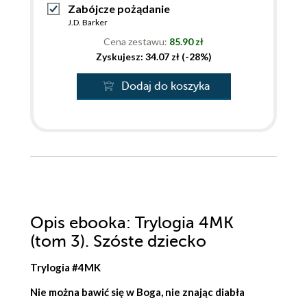
Zabójcze pożądanie
J.D. Barker
Cena zestawu:
85.90 zł
Zyskujesz: 34.07 zł (-28%)
Dodaj do koszyka
Opis
ebooka
: Trylogia 4MK
(tom 3). Szóste dziecko
Trylogia #4MK
Nie można bawić się w Boga, nie znając diabła