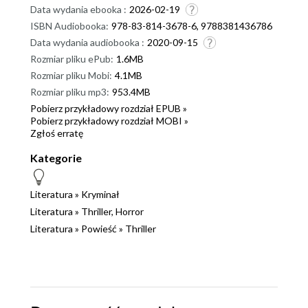
Data wydania ebooka :
2026-02-19
niczego nie można być pewnym. Warto zapamiętać
ISBN Audiobooka:
978-83-814-3678-6, 9788381436786
jego nazwisko. Jeżeli jeszcze nie znacie poprzednich
Data wydania audiobooka :
2020-09-15
dwóch tomów, to radzę wam to szybko nadrobić.
Rozmiar pliku ePub:
1.6MB
Zacznijcie czytać od: "Czwartej małpy" później "Piąta
Rozmiar pliku Mobi:
4.1MB
ofiara" i na końcu "Szóste dziecko". Dzięki temu lepiej
Rozmiar pliku mp3:
953.4MB
poznacie historie naszych bohaterów. Tym razem mój
Pobierz przykładowy rozdział EPUB »
ulubieniec, czyli detektyw Sam Porter będzie miał
Pobierz przykładowy rozdział MOBI »
niemałe problemy. Bardzo się o niego bałam.
Zgłoś erratę
Szczerze, nawet w niego zwątpiłam. Dlaczego? Po
Kategorie
odpowiedź odsyłam was do "Szóstego dziecka".
Najbardziej nielubianą postacią z tej części jest Anson
Literatura
»
Kryminał
Bishop. Nie podobało mi się jego postępowanie.
Literatura
»
Thriller, Horror
Zasłużył na solidną karę. Czy karma do niego wróciła?
Literatura
»
Powieść
»
Thriller
Jeżeli chcecie przeżyć emocjonalny rollercoaster, to
śmiało sięgnijcie po "Szóste dziecko" J.D. Barkera.