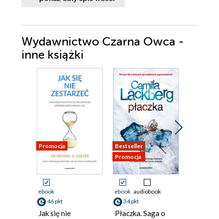
3
4
Wydawnictwo Czarna Owca -
5
inne książki
6
7
8
9
10
Promocja
Bestseller
Promocja
11
Promocja
12
13
ebook
ebook
audiobook
ebook
14
46 pkt
34 pkt
46 pkt
Jak się nie
Płaczka. Saga o
Sarum. 