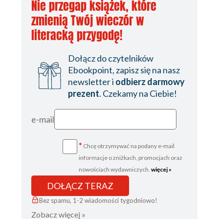
Nie przegap książek, które
28
zmienią Twój wieczór w
29
literacką przygodę!
30
Dołącz do czytelników
31
Ebookpoint, zapisz się na nasz
newsletter i
odbierz darmowy
32
prezent
. Czekamy na Ciebie!
33
34
e-mail
35
*
Chcę otrzymywać na podany e-mail
36
informacje o zniżkach, promocjach oraz
37
nowościach wydawniczych.
więcej »
DOŁĄCZ TERAZ
38
Bez spamu, 1-2 wiadomości tygodniowo!
39
Zobacz więcej »