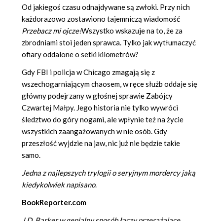
Od jakiegoś czasu odnajdywane są zwłoki. Przy nich
każdorazowo zostawiono tajemniczą wiadomość
Przebacz mi ojcze!
Wszystko wskazuje na to, że za
zbrodniami stoi jeden sprawca. Tylko jak wytłumaczyć
ofiary oddalone o setki kilometrów?
Gdy FBI i policja w Chicago zmagają się z
wszechogarniającym chaosem, w ręce służb oddaje się
główny podejrzany w głośnej sprawie Zabójcy
Czwartej Małpy. Jego historia nie tylko wywróci
śledztwo do góry nogami, ale wpłynie też na życie
wszystkich zaangażowanych w nie osób. Gdy
przeszłość wyjdzie na jaw, nic już nie będzie takie
samo.
Jedna z najlepszych trylogii o seryjnym mordercy jaką
kiedykolwiek napisano
.
BookReporter.com
J.D. Barker w genialny sposób łączy przerażające