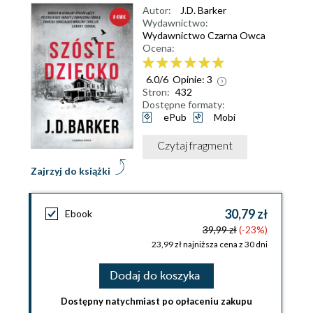
Autor:
J.D. Barker
Wydawnictwo:
Wydawnictwo Czarna Owca
Ocena:
6.0
/
6
Opinie:
3
Stron:
432
Dostępne formaty:
ePub
Mobi
Czytaj fragment
Zajrzyj do książki
30,79 zł
Ebook
39,99 zł
(-23%)
23,99 zł najniższa cena z 30 dni
Dodaj do koszyka
Dostępny natychmiast po opłaceniu zakupu