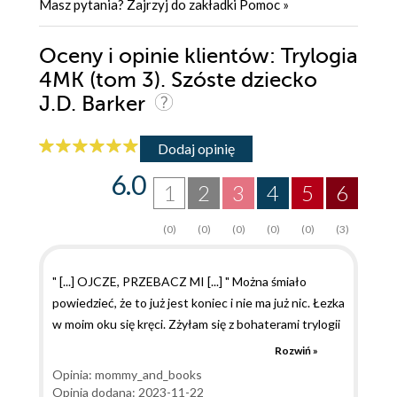
Masz pytania? Zajrzyj do zakładki
Pomoc
»
Oceny i opinie klientów: Trylogia
4MK (tom 3). Szóste dziecko
J.D. Barker
Dodaj opinię
6.0
1
2
3
4
5
6
(0)
(0)
(0)
(0)
(0)
(3)
" [...] OJCZE, PRZEBACZ MI [...] " Można śmiało
powiedzieć, że to już jest koniec i nie ma już nic. Łezka
w moim oku się kręci. Zżyłam się z bohaterami trylogii
#4MK. I ciężko będzie teraz ich tak zostawić. Smutno
Rozwiń »
mi z tego powodu. J. D. Barker to fantastyczny autor
Opinia: mommy_and_books
mrocznych i trzymających w napięciu thrillerów. To,
Opinia dodana: 2023-11-22