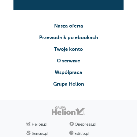
53
54
Nasza oferta
55
Przewodnik po ebookach
56
Twoje konto
57
O serwisie
58
Współpraca
59
Grupa Helion
60
61
62
63
Helion.pl
Onepress.pl
64
Sensus.pl
Editio.pl