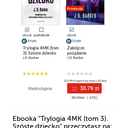
Promocja
Promocja
ebook
audiobook
ebook
ebook
aud
34 pkt
30 pkt
30 pkt
Trylogia 4MK (tom
Zabójcze
Gra na a
3). Szóste dziecko
pożądanie
J.D. Barke
J.D. Barker
J.D. Barker
(23,99 zł najniższa cena z 30 dni)
(23,99 zł najni
30.79 zł
3
Niedostępna
39.99zł
(-23%)
39.99z
Ebooka
"Trylogia 4MK (tom 3).
Szóste dziecko"
przeczytasz na: