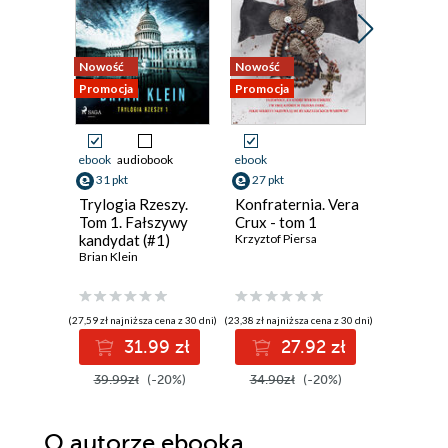
Nowość
Nowość
Nowość
Promocja
Promocja
Promocja
ebook
audiobook
ebook
ebook
aud
31 pkt
27 pkt
42 pkt
Trylogia Rzeszy.
Konfraternia. Vera
Cisza, kt
Tom 1. Fałszywy
Crux - tom 1
Emilia Sze
kandydat (#1)
Krzyztof Piersa
Brian Klein
(27,59 zł najniższa cena z 30 dni)
(23,38 zł najniższa cena z 30 dni)
(34,39 zł najni
31.99 zł
27.92 zł
4
39.99zł
(-20%)
34.90zł
(-20%)
52.90z
O autorze
ebooka