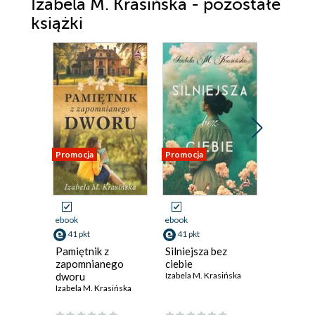
Izabela M. Krasińska - pozostałe
książki
Promocja
Promocja
Promocja
ebook
ebook
ebook
41 pkt
41 pkt
41 pkt
Pamiętnik z
Silniejsza bez
Już Ci n
zapomnianego
ciebie
Izabela M.
dworu
Izabela M. Krasińska
Izabela M. Krasińska