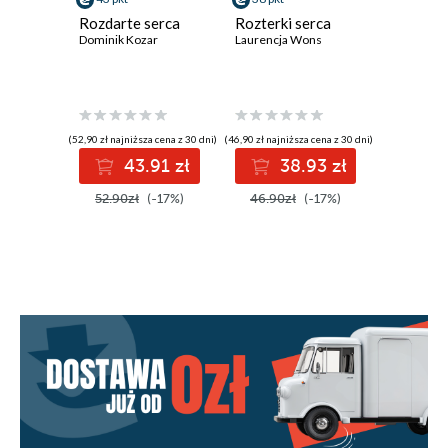
Rozdarte serca
Rozterki serca
Tam gdz
Dominik Kozar
Laurencja Wons
winogro
Weronika 
(52,90 zł najniższa cena z 30 dni)
(46,90 zł najniższa cena z 30 dni)
(39,92 zł najni
43.91 zł
38.93 zł
4
52.90zł
(-17%)
46.90zł
(-17%)
49.90z