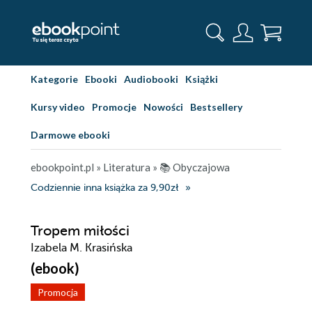
Kategorie
Ebooki
Audiobooki
Książki
Kursy video
Promocje
Nowości
Bestsellery
Darmowe ebooki
ebookpoint.pl
»
Literatura
»
📚 Obyczajowa
Codziennie inna książka za 9,90zł
Tropem miłości
Izabela M. Krasińska
(ebook)
Promocja