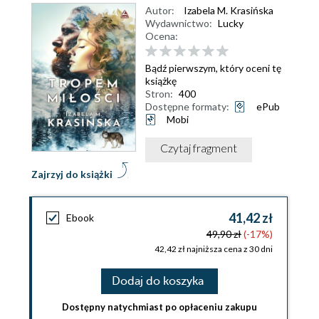
Autor:
Izabela M. Krasińska
Wydawnictwo:
Lucky
Ocena:
Bądź pierwszym, który oceni tę
książkę
Stron:
400
Dostępne formaty:
ePub
Mobi
Czytaj fragment
Zajrzyj do książki
41,42 zł
Ebook
49,90 zł
(-17%)
42,42 zł najniższa cena z 30 dni
Dodaj do koszyka
Dostępny natychmiast po opłaceniu zakupu