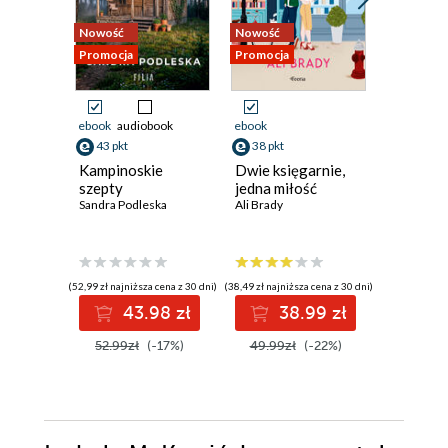
Nowość
Nowość
Nowość
Promocja
Promocja
Promocja
ebook
audiobook
ebook
ebook
aud
43 pkt
38 pkt
41 pkt
Kampinoskie
Dwie księgarnie,
Dama z 
szepty
jedna miłość
Sylwia Win
Sandra Podleska
Ali Brady
(52,99 zł najniższa cena z 30 dni)
(38,49 zł najniższa cena z 30 dni)
(40,92 zł najni
43.98 zł
38.99 zł
4
52.99zł
(-17%)
49.99zł
(-22%)
49.90z