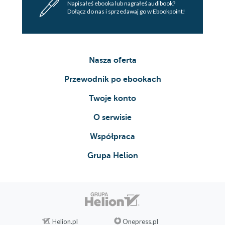
Napisałeś ebooka lub nagrałeś audibook?
Dołącz do nas i sprzedawaj go w Ebookpoint!
Nasza oferta
Przewodnik po ebookach
Twoje konto
O serwisie
Współpraca
Grupa Helion
Helion.pl
Onepress.pl