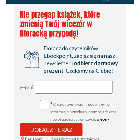
Nie przegap książek, które
zmienią Twój wieczór w
literacką przygodę!
Dołącz do czytelników
Ebookpoint, zapisz się na nasz
newsletter i
odbierz darmowy
prezent
. Czekamy na Ciebie!
e-mail
*
Chcę otrzymywać na podany e-mail
informacje o zniżkach, promocjach oraz
nowościach wydawniczych.
więcej »
DOŁĄCZ TERAZ
Bez spamu, 1-2 wiadomości tygodniowo!