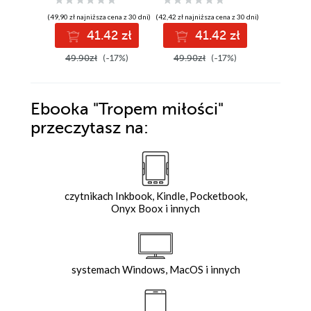
(49,90 zł najniższa cena z 30 dni)
(42,42 zł najniższa cena z 30 dni)
(42,42 zł najni
41.42 zł
41.42 zł
4
49.90zł
(-17%)
49.90zł
(-17%)
49.90z
Ebooka
"Tropem miłości"
przeczytasz na:
czytnikach Inkbook, Kindle, Pocketbook,
Onyx Boox i innych
systemach Windows, MacOS i innych