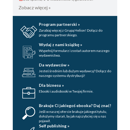
Zobacz więcej »
Program partnerski »
Zarabiaj więcej z Grupą Helion! Dołącz do
programu partnerskiego.
Wydaj z nami książkę »
Wypełnij formularz i zostań autorem naszego
wydawnictwa.
Da wydawców »
Jesteś średnim lub dużym wydawcą? Dołącz do
naszego systemu dystrybucji!
Dla biznesu »
Ebooki i audiobooki w Twojej firmie.
Brakuje Ci jakiegoś ebooka? Daj znać!
Jeśli w naszej ofercie brakuje jakiegoś tytulu,
dołożymy starań, by jak najszybciej się u nas
pojawił.
Self publishing »