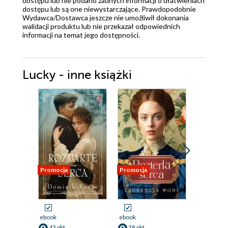
dostępu lub nie podano żadnych informacji o ułatwieniach
dostępu lub są one niewystarczające. Prawdopodobnie
Wydawca/Dostawca jeszcze nie umożliwił dokonania
walidacji produktu lub nie przekazał odpowiednich
informacji na temat jego dostępności.
Lucky - inne książki
Promocja
Promocja
Promocja
ebook
ebook
ebook
43 pkt
38 pkt
41 pkt