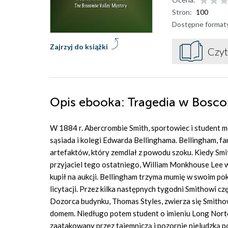
Stron:
100
Dostępne format
Zajrzyj do książki
Czyt
Opis
ebooka
: Tragedia w Bosc
W 1884 r. Abercrombie Smith, sportowiec i student 
sąsiada i kolegi Edwarda Bellinghama. Bellingham, fa
artefaktów, który zemdlał z powodu szoku. Kiedy Sm
przyjaciel tego ostatniego, William Monkhouse Lee wy
kupił na aukcji. Bellingham trzyma mumię w swoim pok
licytacji. Przez kilka następnych tygodni Smithowi c
Dozorca budynku, Thomas Styles, zwierza się Smithowi
domem. Niedługo potem student o imieniu Long Norto
zaatakowany przez tajemniczą i pozornie nieludzką po