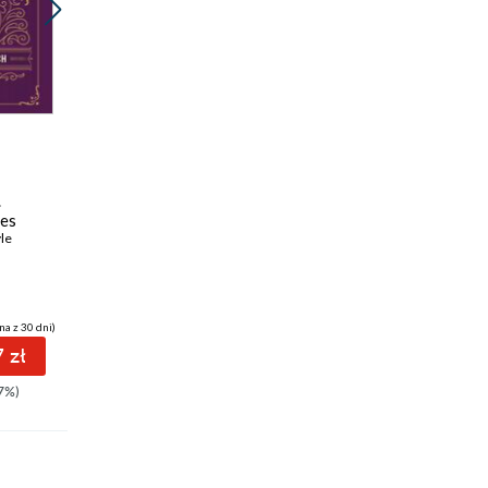
Nowość
Nowość
Promocja
Promocja
ebook
audiobook
ebook
audiobook
36 pkt
33 pkt
.
Wspomnienia
Pies Baskerville'ów.
mes
Sherlocka Holmesa.
Sherlock Holmes
le
Sherlock Holmes
Arthur Conan Doyle
Arthur Conan Doyle
na z 30 dni)
(43,99 zł najniższa cena z 30 dni)
(39,99 zł najniższa cena z 30 dni)
 zł
36.51 zł
33.19 zł
7%)
43.98zł
(-17%)
39.99zł
(-17%)