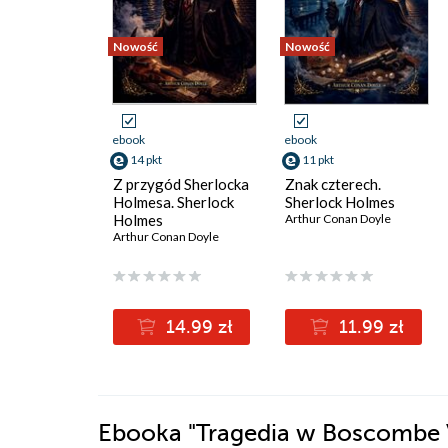
Nowość
Nowość
ebook
ebook
14 pkt
11 pkt
Z przygód Sherlocka
Znak czterech.
Holmesa. Sherlock
Sherlock Holmes
Holmes
Arthur Conan Doyle
Arthur Conan Doyle
14.99 zł
11.99 zł
Ebooka
"Tragedia w Boscombe V