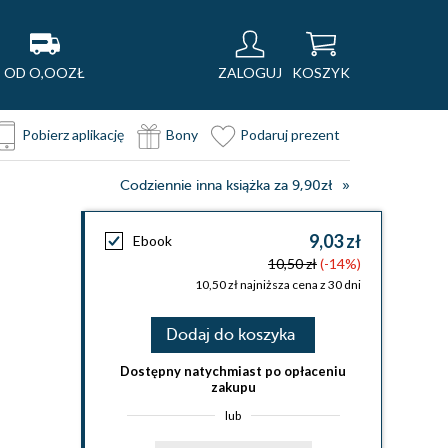
OD O,OOZŁ
ZALOGUJ
KOSZYK
Pobierz aplikację
Bony
Podaruj prezent
Codziennie inna książka za 9,90zł
9,03 zł
Ebook
10,50 zł
(-14%)
10,50 zł najniższa cena z 30 dni
Dodaj do koszyka
Dostępny natychmiast po opłaceniu
zakupu
lub