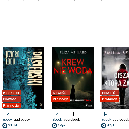
Bestseller
Nowość
Nowość
Nowość
Promocja
Promocja
Promocja
ebook
audiobook
ebook
audiobook
ebook
audiobook
31 pkt
19 pkt
42 pkt