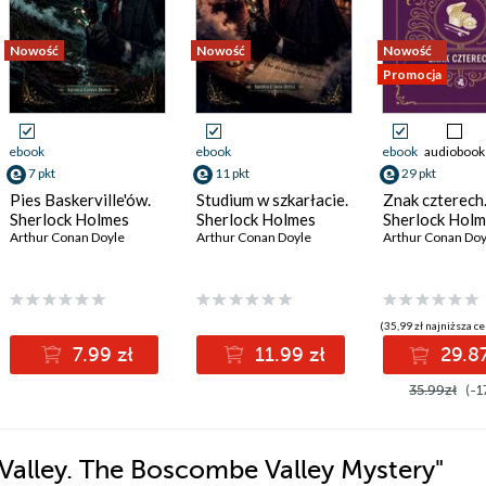
Nowość
Nowość
Nowość
Promocja
ebook
ebook
ebook
audiobook
7 pkt
11 pkt
29 pkt
Pies Baskerville'ów.
Studium w szkarłacie.
Znak czterech
Sherlock Holmes
Sherlock Holmes
Sherlock Hol
Arthur Conan Doyle
Arthur Conan Doyle
Arthur Conan Doy
(35,99 zł najniższa ce
7.99 zł
11.99 zł
29.87
35.99zł
(-1
alley. The Boscombe Valley Mystery"