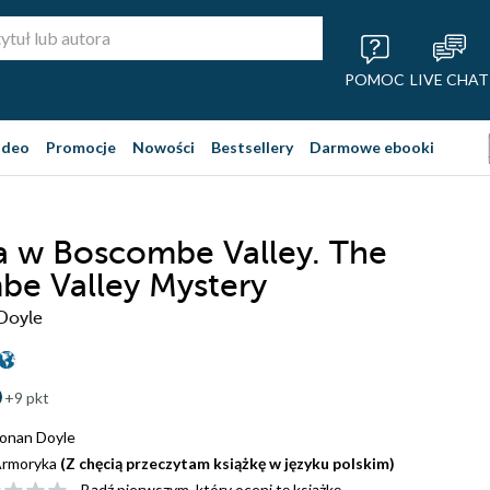
POMOC
LIVE CHAT
ideo
Promocje
Nowości
Bestsellery
Darmowe ebooki
a w Boscombe Valley. The
e Valley Mystery
Doyle
+9 pkt
onan Doyle
rmoryka
(Z chęcią przeczytam książkę w języku polskim)
Bądź pierwszym, który oceni tę książkę