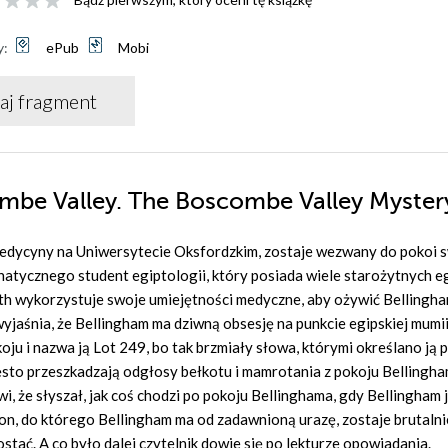
y:
ePub
Mobi
aj fragment
ombe Valley. The Boscombe Valley Myster
medycyny na Uniwersytecie Oksfordzkim, zostaje wezwany do pokoi 
natycznego student egiptologii, który posiada wiele starożytnych e
ith wykorzystuje swoje umiejętności medyczne, aby ożywić Bellingha
jaśnia, że Bellingham ma dziwną obsesję na punkcie egipskiej mumii
oju i nazwa ją Lot 249, bo tak brzmiały słowa, którymi określano ją 
zęsto przeszkadzają odgłosy bełkotu i mamrotania z pokoju Bellingha
, że słyszał, jak coś chodzi po pokoju Bellinghama, gdy Bellingham 
n, do którego Bellingham ma od zadawnioną urazę, zostaje brutalni
stać. A co było dalej czytelnik dowie się po lekturze opowiadania.