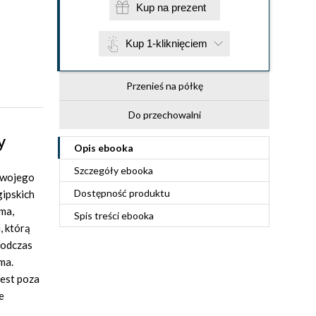
Kup na prezent
Kup 1-kliknięciem
Przenieś na półkę
Do przechowalni
y
Opis
ebooka
Szczegóły
ebooka
swojego
Dostępność produktu
gipskich
ma,
Spis treści
ebooka
, którą
podczas
ma.
jest poza
e