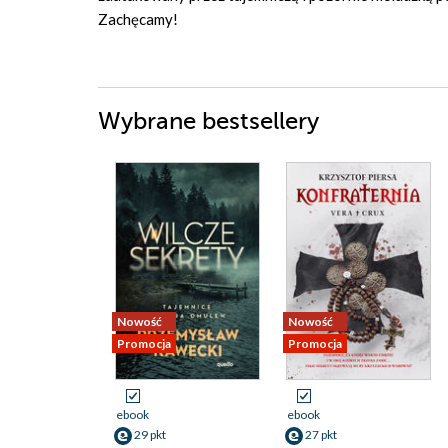
Zachęcamy!
Wybrane bestsellery
Nowość
Nowość
Promocja
Promocja
ebook
ebook
29 pkt
27 pkt