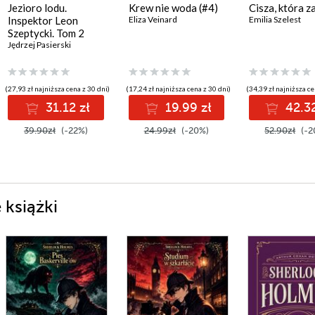
Jezioro lodu.
Krew nie woda (#4)
Cisza, która z
Inspektor Leon
Eliza Veinard
Emilia Szelest
Szeptycki. Tom 2
Jędrzej Pasierski
(27,93 zł najniższa cena z 30 dni)
(17,24 zł najniższa cena z 30 dni)
(34,39 zł najniższa ce
31.12 zł
19.99 zł
42.32
39.90zł
(-22%)
24.99zł
(-20%)
52.90zł
(-2
 książki