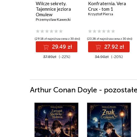
Wilcze sekrety.
Konfraternia. Vera
Tajemnice jeziora
Crux - tom 1
Omulew
Krzyztof Piersa
Przemysław Kawecki
(29,18 zł najniższa cena z 30 dni)
(23,38 zł najniższa cena z 30 dni)
29.49 zł
27.92 zł
37.89zł
(-22%)
34.90zł
(-20%)
Arthur Conan Doyle - pozostałe