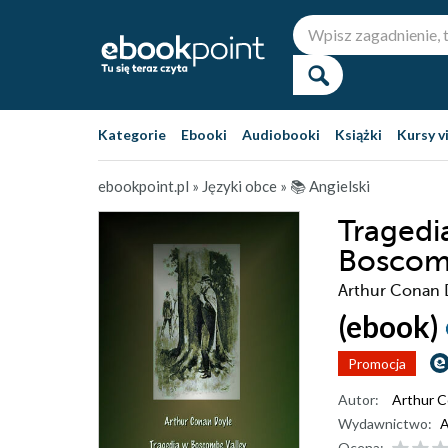
Kategorie
Ebooki
Audiobooki
Książki
Kursy v
ebookpoint.pl
»
Języki obce
»
📚 Angielski
Tragedi
Boscomb
Arthur Conan 
(ebook)
Promocja
Autor:
Arthur C
Wydawnictwo:
A
Ocena: