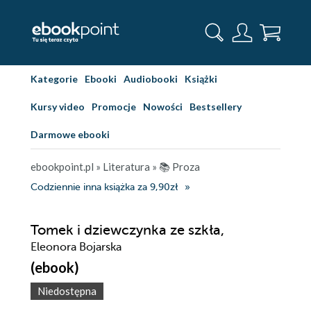
Kategorie
Ebooki
Audiobooki
Książki
Kursy video
Promocje
Nowości
Bestsellery
Darmowe ebooki
ebookpoint.pl
»
Literatura
»
📚 Proza
Codziennie inna książka za 9,90zł
Tomek i dziewczynka ze szkła,
Eleonora Bojarska
(ebook)
Niedostępna