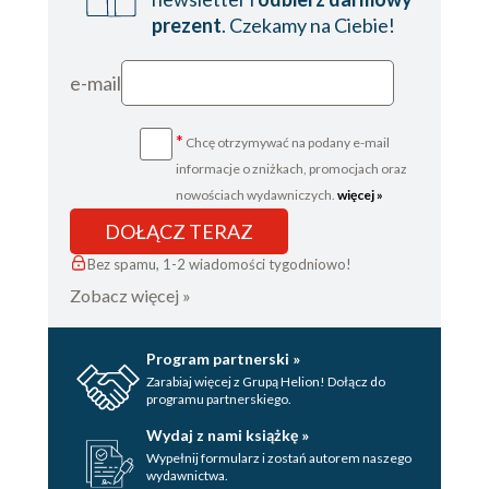
prezent
. Czekamy na Ciebie!
e-mail
*
Chcę otrzymywać na podany e-mail
informacje o zniżkach, promocjach oraz
nowościach wydawniczych.
więcej »
DOŁĄCZ TERAZ
Bez spamu, 1-2 wiadomości tygodniowo!
Zobacz więcej »
Program partnerski »
Zarabiaj więcej z Grupą Helion! Dołącz do
programu partnerskiego.
Wydaj z nami książkę »
Wypełnij formularz i zostań autorem naszego
wydawnictwa.