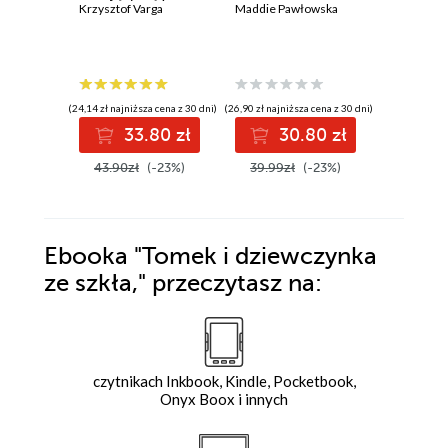
Krzysztof Varga
Maddie Pawłowska
nienawid
Henry Kut
(24,14 zł najniższa cena z 30 dni)
(26,90 zł najniższa cena z 30 dni)
(35,09 zł najni
33.80 zł
30.80 zł
3
43.90zł
(-23%)
39.99zł
(-23%)
44.99z
Ebooka
"Tomek i dziewczynka
ze szkła,"
przeczytasz na:
czytnikach Inkbook, Kindle, Pocketbook,
Onyx Boox i innych