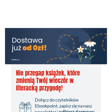
Nie przegap książek, które
zmienią Twój wieczór w
literacką przygodę!
Dołącz do czytelników
Ebookpoint, zapisz się na nasz
newsletter i
odbierz darmowy