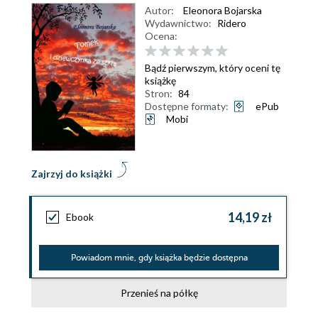
Autor:
Eleonora Bojarska
Wydawnictwo:
Ridero
Ocena:
Bądź pierwszym, który oceni tę
książkę
Stron:
84
Dostępne formaty:
ePub
Mobi
Zajrzyj do książki
14,19 zł
Ebook
Powiadom mnie, gdy książka będzie dostępna
Przenieś na półkę