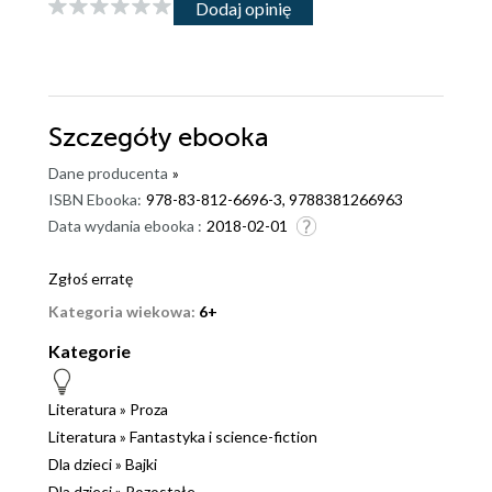
Dodaj opinię
Szczegóły
ebooka
Dane producenta
»
ISBN Ebooka:
978-83-812-6696-3, 9788381266963
Data wydania ebooka :
2018-02-01
Zgłoś erratę
Kategoria wiekowa:
6+
Kategorie
Literatura
»
Proza
Literatura
»
Fantastyka i science-fiction
Dla dzieci
»
Bajki
Dla dzieci
»
Pozostałe