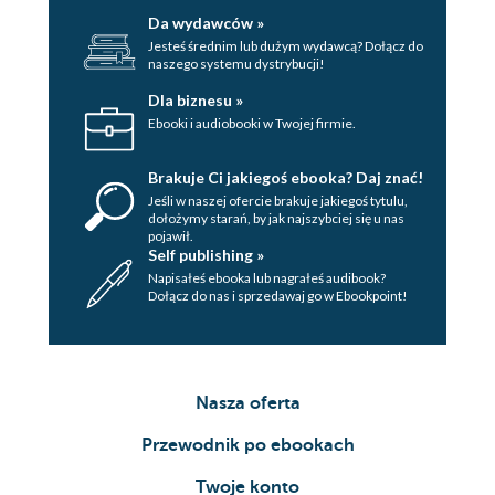
Da wydawców »
Jesteś średnim lub dużym wydawcą? Dołącz do
naszego systemu dystrybucji!
Dla biznesu »
Ebooki i audiobooki w Twojej firmie.
Brakuje Ci jakiegoś ebooka? Daj znać!
Jeśli w naszej ofercie brakuje jakiegoś tytulu,
dołożymy starań, by jak najszybciej się u nas
pojawił.
Self publishing »
Napisałeś ebooka lub nagrałeś audibook?
Dołącz do nas i sprzedawaj go w Ebookpoint!
Nasza oferta
Przewodnik po ebookach
Twoje konto