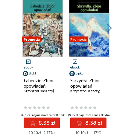
Promocja
Promocja
Promocja
ebook
ebook
ebook
8 pkt
8 pkt
16 pkt
Łabędzie. Zbiór
Skrzydła. Zbiór
Morderca
opowiadań
opowiadań
Krzysztof 
Krzysztof Baszczyj
Krzysztof Baszczyj
(8,59 zł najniższa cena z 30 dni)
(8,59 zł najniższa cena z 30 dni)
(17,16 zł najni
8.38 zł
8.38 zł
1
10.10zł
(-17%)
10.10zł
(-17%)
20.19z