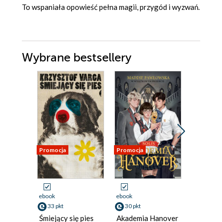
To wspaniała opowieść pełna magii, przygód i wyzwań.
Wybrane bestsellery
Promocja
Promocja
Promocja
ebook
ebook
ebook
aud
33 pkt
30 pkt
34 pkt
Śmiejący się pies
Akademia Hanover
Czytelni