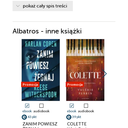
CZĘŚĆ DRUGA
pokaż cały spis treści
Podziękowania
Albatros - inne książki
Promocja
Promocja
Promocja
ebook
audiobook
ebook
audiobook
ebook
aud
43 pkt
39 pkt
36 pkt
ZANIM POWIESZ
COLETTE
Morders