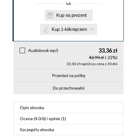
lub
Kup na prezent
Kup 1-kliknięciem
33,36 zł
Audiobook mp3
42,90 zł
(-22%)
33,03 zł najniższa cena z 30 dni
Przenieś na półkę
Do przechowalni
Opis
ebooka
Ocena (
4.0
/
6
) i opinie (1)
Szczegóły
ebooka