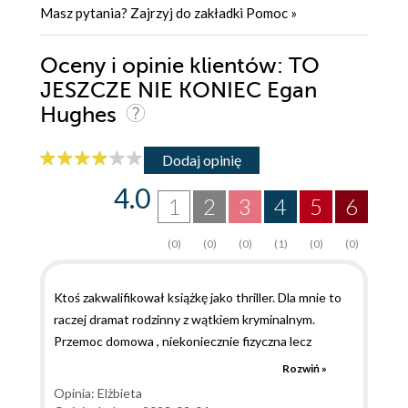
Masz pytania? Zajrzyj do zakładki
Pomoc
»
Oceny i opinie klientów: TO
JESZCZE NIE KONIEC Egan
Hughes
Dodaj opinię
4.0
1
2
3
4
5
6
(0)
(0)
(0)
(1)
(0)
(0)
Ktoś zakwalifikował książkę jako thriller. Dla mnie to
raczej dramat rodzinny z wątkiem kryminalnym.
Przemoc domowa , niekoniecznie fizyczna lecz
psychiczna, uzależnienie od siebie bliskiej osoby,
Rozwiń »
przekonanie jej, że jest bezwartościowa to niestety
Opinia: Elżbieta
wcale nie rzadki obrazek. Dlatego cieszę się, że nasza