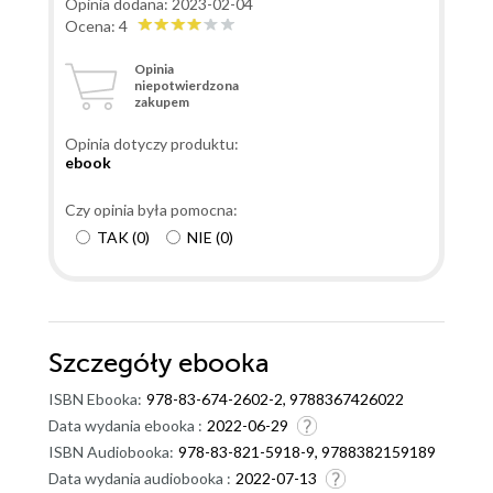
Opinia dodana: 2023-02-04
bohaterka znalazła w sobie siłę, żeby się zerwać z
Ocena: 4
łańcucha. Ile osób chce śmierci Roba Creavy'ego, ile
Opinia
osób skrzywdził? kto go zabił? Czytajcie sami.
niepotwierdzona
zakupem
Opinia dotyczy produktu:
ebook
Czy opinia była pomocna:
TAK
(
0
)
NIE
(
0
)
Szczegóły
ebooka
ISBN Ebooka:
978-83-674-2602-2, 9788367426022
Data wydania ebooka :
2022-06-29
ISBN Audiobooka:
978-83-821-5918-9, 9788382159189
Data wydania audiobooka :
2022-07-13