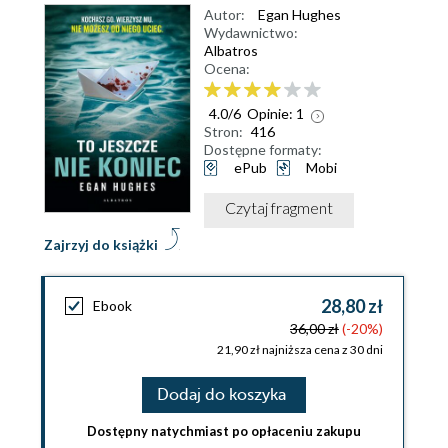
Autor:
Egan Hughes
Wydawnictwo:
Albatros
Ocena:
4.0
/
6
Opinie:
1
Stron:
416
Dostępne formaty:
ePub
Mobi
Czytaj fragment
Zajrzyj do książki
28,80 zł
Ebook
36,00 zł
(-20%)
21,90 zł najniższa cena z 30 dni
Dodaj do koszyka
Dostępny natychmiast po opłaceniu zakupu