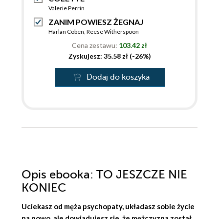
Valerie Perrin
ZANIM POWIESZ ŻEGNAJ
Harlan Coben
,
Reese Witherspoon
Cena zestawu:
103.42 zł
Zyskujesz: 35.58 zł (-26%)
Dodaj do koszyka
Opis
ebooka
: TO JESZCZE NIE
KONIEC
Uciekasz od męża psychopaty, układasz sobie życie
na nowo, ale dowiadujesz sie, że mężczyzna został