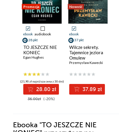
Promocja
Nowość
Nowość
Promocja
ebook
audiobook
ebook
ebook
aud
28 pkt
37 pkt
27 pkt
TO JESZCZE NIE
Wilcze sekrety.
Konfrate
KONIEC
Tajemnice jeziora
Crux - t
Egan Hughes
Omulew
Krzysztof 
Przemysław Kawecki
(21,90 zł najniższa cena z 30 dni)
(23,38 zł najni
28.80 zł
37.89 zł
2
36.00zł
(-20%)
34.90z
Ebooka
"TO JESZCZE NIE