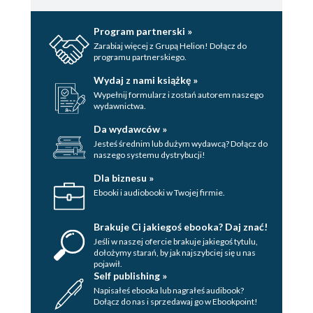
Program partnerski »
Zarabiaj więcej z Grupą Helion! Dołącz do
programu partnerskiego.
Wydaj z nami książkę »
Wypełnij formularz i zostań autorem naszego
wydawnictwa.
Da wydawców »
Jesteś średnim lub dużym wydawcą? Dołącz do
naszego systemu dystrybucji!
Dla biznesu »
Ebooki i audiobooki w Twojej firmie.
Brakuje Ci jakiegoś ebooka? Daj znać!
Jeśli w naszej ofercie brakuje jakiegoś tytulu,
dołożymy starań, by jak najszybciej się u nas
pojawił.
Self publishing »
Napisałeś ebooka lub nagrałeś audibook?
Dołącz do nas i sprzedawaj go w Ebookpoint!