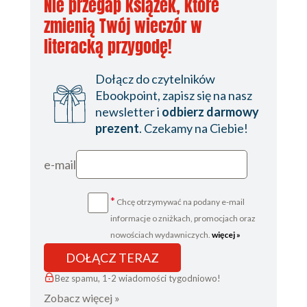
Nie przegap książek, które
zmienią Twój wieczór w
literacką przygodę!
Dołącz do czytelników
Ebookpoint, zapisz się na nasz
newsletter i
odbierz darmowy
prezent
. Czekamy na Ciebie!
e-mail
*
Chcę otrzymywać na podany e-mail
informacje o zniżkach, promocjach oraz
nowościach wydawniczych.
więcej »
DOŁĄCZ TERAZ
Bez spamu, 1-2 wiadomości tygodniowo!
Zobacz więcej »