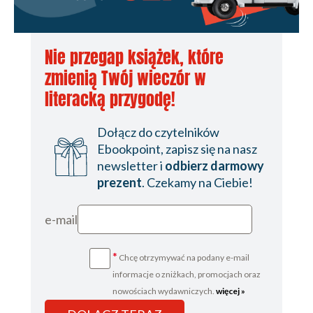
Nie przegap książek, które
zmienią Twój wieczór w
literacką przygodę!
Dołącz do czytelników
Ebookpoint, zapisz się na nasz
newsletter i
odbierz darmowy
prezent
. Czekamy na Ciebie!
e-mail
*
Chcę otrzymywać na podany e-mail
informacje o zniżkach, promocjach oraz
nowościach wydawniczych.
więcej »