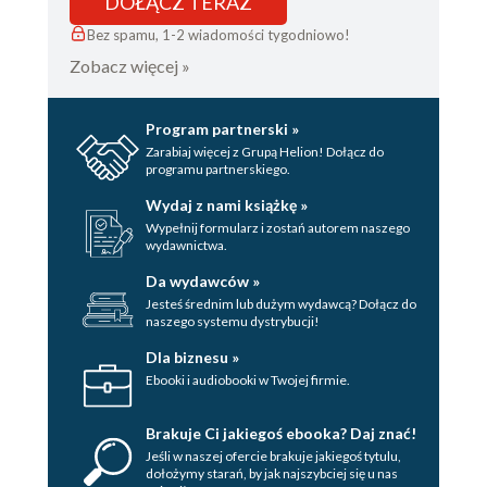
DOŁĄCZ TERAZ
Bez spamu, 1-2 wiadomości tygodniowo!
Zobacz więcej »
Program partnerski »
Zarabiaj więcej z Grupą Helion! Dołącz do
programu partnerskiego.
Wydaj z nami książkę »
Wypełnij formularz i zostań autorem naszego
wydawnictwa.
Da wydawców »
Jesteś średnim lub dużym wydawcą? Dołącz do
naszego systemu dystrybucji!
Dla biznesu »
Ebooki i audiobooki w Twojej firmie.
Brakuje Ci jakiegoś ebooka? Daj znać!
Jeśli w naszej ofercie brakuje jakiegoś tytulu,
dołożymy starań, by jak najszybciej się u nas