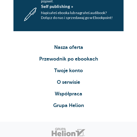
pojawił.
Self publishing »
Napisałeś ebooka lub nagrałeś audibook?
Dołącz do nas i sprzedawaj go w Ebookpoint!
Nasza oferta
Przewodnik po ebookach
Twoje konto
O serwisie
Współpraca
Grupa Helion