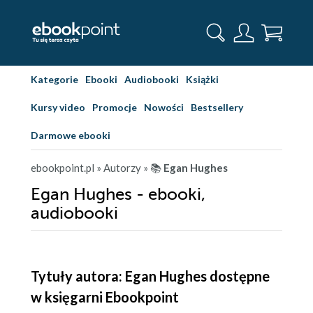
Kategorie
Ebooki
Audiobooki
Książki
Kursy video
Promocje
Nowości
Bestsellery
Darmowe ebooki
ebookpoint.pl
» Autorzy
» 📚
Egan Hughes
Egan Hughes - ebooki,
audiobooki
Tytuły autora: Egan Hughes dostępne
w księgarni Ebookpoint