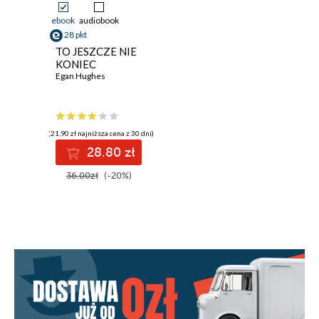
ebook
audiobook
28 pkt
TO JESZCZE NIE
KONIEC
Egan Hughes
(21,90 zł najniższa cena z 30 dni)
28.80 zł
36.00zł
(-20%)