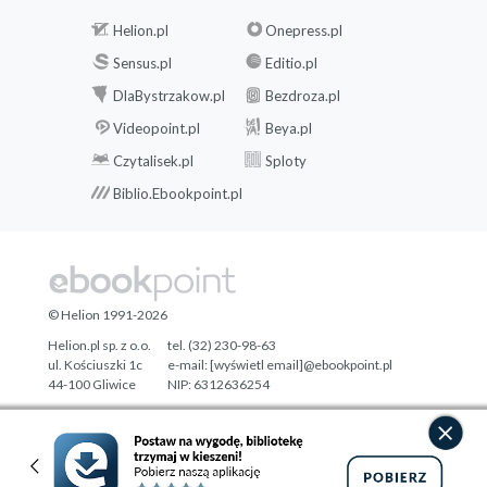
Helion.pl
Onepress.pl
Sensus.pl
Editio.pl
DlaBystrzakow.pl
Bezdroza.pl
Videopoint.pl
Beya.pl
Czytalisek.pl
Sploty
Biblio.Ebookpoint.pl
© Helion 1991-2026
Helion.pl sp. z o.o.
tel. (32) 230-98-63
ul. Kościuszki 1c
e-mail:
[wyświetl email]@ebookpoint.pl
44-100 Gliwice
NIP: 6312636254
Regon: 241989027
Designed with ♥ by
Tonik.pl