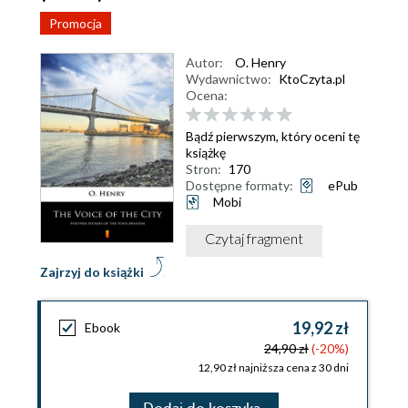
Promocja
Autor:
O. Henry
Wydawnictwo:
KtoCzyta.pl
Ocena:
Bądź pierwszym, który oceni tę
książkę
Stron:
170
Dostępne formaty:
ePub
Mobi
Czytaj fragment
Zajrzyj do książki
19,92 zł
Ebook
24,90 zł
(-20%)
12,90 zł najniższa cena z 30 dni