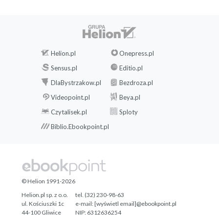
Helion.pl
Onepress.pl
Sensus.pl
Editio.pl
DlaBystrzakow.pl
Bezdroza.pl
Videopoint.pl
Beya.pl
Czytalisek.pl
Sploty
Biblio.Ebookpoint.pl
© Helion 1991-2026
Helion.pl sp. z o.o.
tel. (32) 230-98-63
ul. Kościuszki 1c
e-mail:
[wyświetl email]@ebookpoint.pl
44-100 Gliwice
NIP: 6312636254