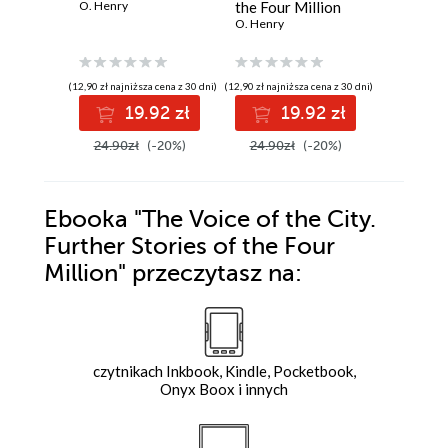
O. Henry
the Four Million
O. Henry
(12,90 zł najniższa cena z 30 dni)
(12,90 zł najniższa cena z 30 dni)
(12,90 zł najni
19.92 zł
19.92 zł
1
24.90zł
(-20%)
24.90zł
(-20%)
24.90z
Ebooka
"The Voice of the City.
Further Stories of the Four
Million"
przeczytasz na:
czytnikach Inkbook, Kindle, Pocketbook,
Onyx Boox i innych