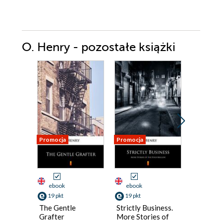
O. Henry - pozostałe książki
Promocja
Promocja
Promocja
ebook
ebook
ebook
19 pkt
19 pkt
19 pkt
The Gentle
Strictly Business.
Sixes an
Grafter
More Stories of
O. Henry