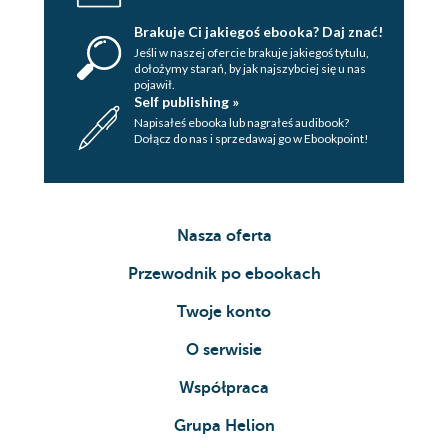
Brakuje Ci jakiegoś ebooka? Daj znać!
Jeśli w naszej ofercie brakuje jakiegoś tytulu,
dołożymy starań, by jak najszybciej się u nas
pojawił.
Self publishing »
Napisałeś ebooka lub nagrałeś audibook?
Dołącz do nas i sprzedawaj go w Ebookpoint!
Nasza oferta
Przewodnik po ebookach
Twoje konto
O serwisie
Współpraca
Grupa Helion