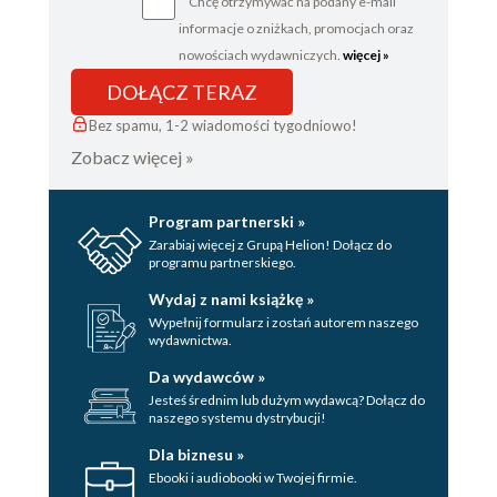
Chcę otrzymywać na podany e-mail
informacje o zniżkach, promocjach oraz
nowościach wydawniczych.
więcej »
DOŁĄCZ TERAZ
Bez spamu, 1-2 wiadomości tygodniowo!
Zobacz więcej »
Program partnerski »
Zarabiaj więcej z Grupą Helion! Dołącz do
programu partnerskiego.
Wydaj z nami książkę »
Wypełnij formularz i zostań autorem naszego
wydawnictwa.
Da wydawców »
Jesteś średnim lub dużym wydawcą? Dołącz do
naszego systemu dystrybucji!
Dla biznesu »
Ebooki i audiobooki w Twojej firmie.