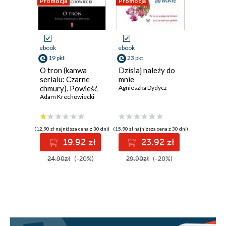
Promocja
Promocja
Promocja
ebook
ebook
ebook
19 pkt
23 pkt
23 pkt
O tron (kanwa
Dzisiaj należy do
Marzeni
serialu: Czarne
mnie
termine
chmury). Powieść
Agnieszka Dydycz
Agnieszka
historyczna z XVII
Adam Krechowiecki
wieku
(12,90 zł najniższa cena z 30 dni)
(15,90 zł najniższa cena z 30 dni)
(15,90 zł najni
19.92 zł
23.92 zł
2
24.90zł
(-20%)
29.90zł
(-20%)
29.90z