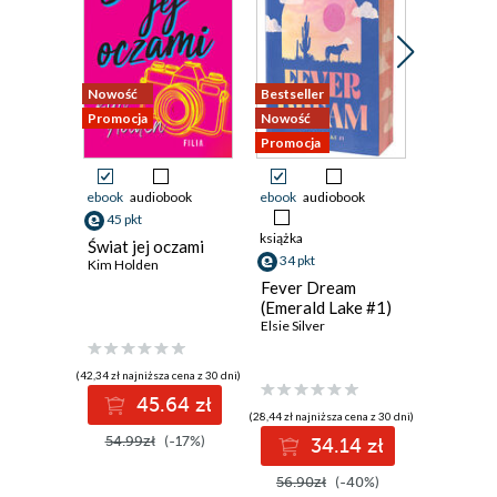
Nowość
Bestseller
Nowość
Promocja
Nowość
Promocja
Promocja
ebook
audiobook
ebook
audiobook
ebook
45 pkt
21 pkt
książka
Świat jej oczami
Pucked 
34 pkt
Kim Holden
Ewelina N
Fever Dream
(Emerald Lake #1)
Elsie Silver
(42,34 zł najniższa cena z 30 dni)
(19,49 zł najni
45.64 zł
2
(28,44 zł najniższa cena z 30 dni)
54.99zł
(-17%)
29.99z
34.14 zł
56.90zł
(-40%)