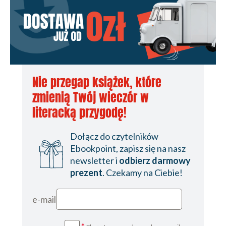
Nie przegap książek, które
zmienią Twój wieczór w
literacką przygodę!
Dołącz do czytelników
Ebookpoint, zapisz się na nasz
newsletter i
odbierz darmowy
prezent
. Czekamy na Ciebie!
e-mail
*