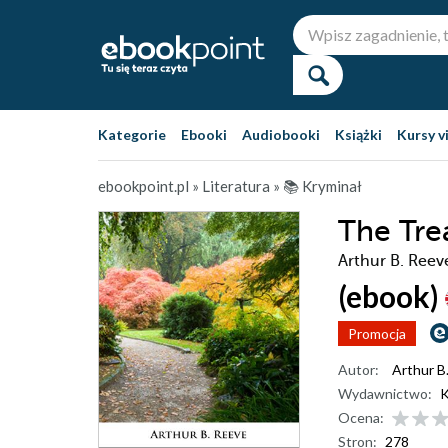
Kategorie
Ebooki
Audiobooki
Książki
Kursy v
ebookpoint.pl
»
Literatura
»
📚 Kryminał
The Tre
Arthur B. Reev
(ebook)
Promocja
Autor:
Arthur B
Wydawnictwo:
K
Ocena:
Stron:
278