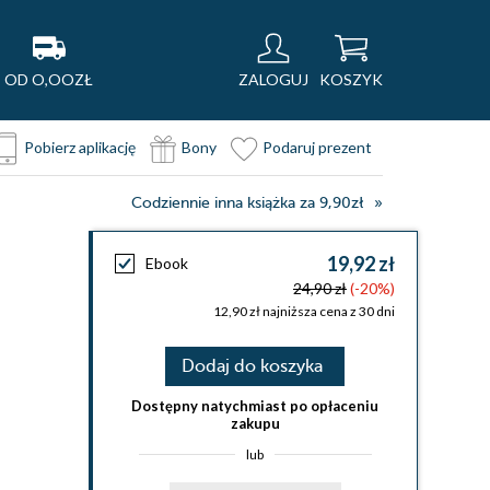
OD O,OOZŁ
ZALOGUJ
KOSZYK
Pobierz aplikację
Bony
Podaruj prezent
Codziennie inna książka za 9,90zł
19,92 zł
Ebook
24,90 zł
(-20%)
12,90 zł najniższa cena z 30 dni
Dodaj do koszyka
Dostępny natychmiast po opłaceniu
zakupu
lub