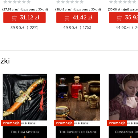
(27,93 zł najniższa cena z 30 dni)
(38,42 zł najniższa cena z 30 dni)
(30,08 zł najniższa ce
31.12 zł
41.42 zł
35.92
39.90zł
(-22%)
49.90zł
(-17%)
44.90zł
(-2
żki
Promocja
Promocja
Promocja