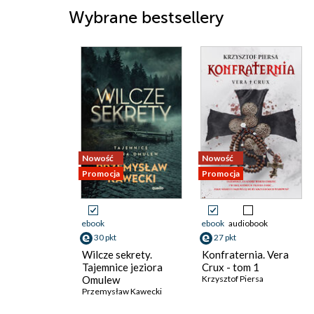
Wybrane bestsellery
Nowość
Nowość
Promocja
Promocja
ebook
ebook
audiobook
30 pkt
27 pkt
Wilcze sekrety.
Konfraternia. Vera
Tajemnice jeziora
Crux - tom 1
Omulew
Krzysztof Piersa
Przemysław Kawecki