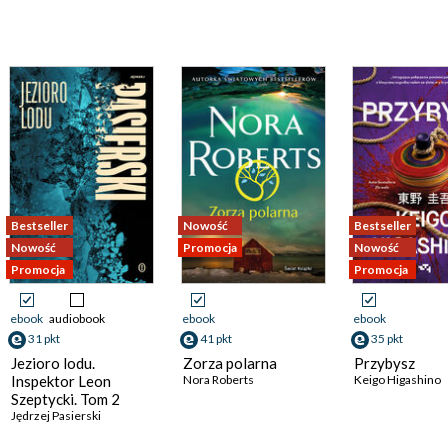
Bestseller
Nowość
Bestseller
Nowość
Promocja
Nowość
Promocja
Promocja
ebook
audiobook
ebook
ebook
31 pkt
41 pkt
35 pkt
Jezioro lodu.
Zorza polarna
Przybysz
Inspektor Leon
Nora Roberts
Keigo Higashino
Szeptycki. Tom 2
Jędrzej Pasierski