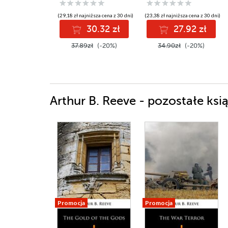
(29,18 zł najniższa cena z 30 dni)
(23,38 zł najniższa cena z 30 dni)
30.32 zł
27.92 zł
37.89zł
(-20%)
34.90zł
(-20%)
Arthur B. Reeve - pozostałe ksią
Promocja
Promocja