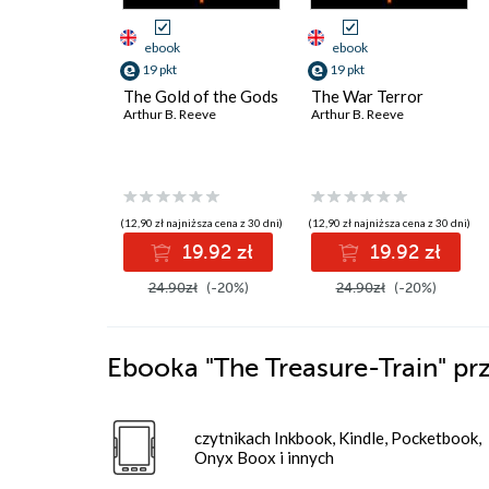
ebook
ebook
19 pkt
19 pkt
The Gold of the Gods
The War Terror
Arthur B. Reeve
Arthur B. Reeve
(12,90 zł najniższa cena z 30 dni)
(12,90 zł najniższa cena z 30 dni)
19.92 zł
19.92 zł
24.90zł
(-20%)
24.90zł
(-20%)
Ebooka
"The Treasure-Train"
pr
czytnikach Inkbook, Kindle, Pocketbook,
Onyx Boox i innych