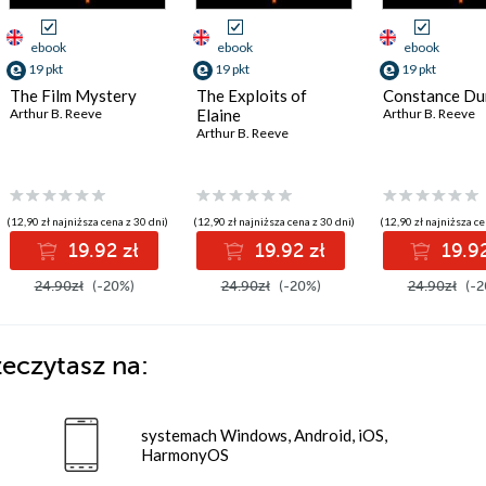
ebook
ebook
ebook
19 pkt
19 pkt
19 pkt
The Film Mystery
The Exploits of
Constance Du
Arthur B. Reeve
Elaine
Arthur B. Reeve
Arthur B. Reeve
(12,90 zł najniższa cena z 30 dni)
(12,90 zł najniższa cena z 30 dni)
(12,90 zł najniższa ce
19.92 zł
19.92 zł
19.92
24.90zł
(-20%)
24.90zł
(-20%)
24.90zł
(-2
zeczytasz na:
systemach Windows, Android, iOS,
HarmonyOS