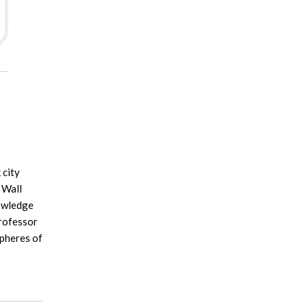
 city
 Wall
nowledge
Professor
pheres of