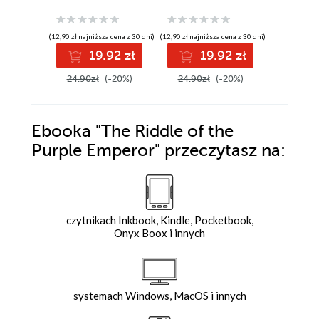
(12,90 zł najniższa cena z 30 dni)
(12,90 zł najniższa cena z 30 dni)
(12,90 zł najni
19.92 zł
19.92 zł
1
24.90zł
(-20%)
24.90zł
(-20%)
24.90z
Ebooka
"The Riddle of the
Purple Emperor"
przeczytasz na:
czytnikach Inkbook, Kindle, Pocketbook,
Onyx Boox i innych
systemach Windows, MacOS i innych