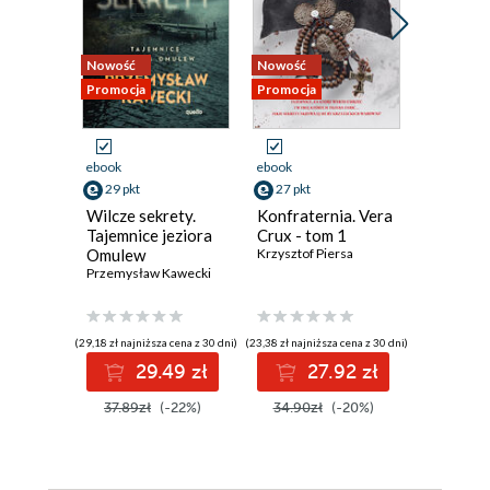
Nowość
Nowość
Bestseller
Promocja
Promocja
Nowość
Promocja
ebook
ebook
ebook
aud
29 pkt
27 pkt
31 pkt
Wilcze sekrety.
Konfraternia. Vera
Jezioro 
Tajemnice jeziora
Crux - tom 1
Inspekt
Omulew
Krzysztof Piersa
Szeptyck
Przemysław Kawecki
Jędrzej Pa
(29,18 zł najniższa cena z 30 dni)
(23,38 zł najniższa cena z 30 dni)
(27,93 zł najni
29.49 zł
27.92 zł
3
37.89zł
(-22%)
34.90zł
(-20%)
39.90z