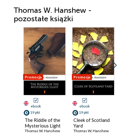
Thomas W. Hanshew -
pozostałe książki
Promocja
Promocja
Promocja
ebook
ebook
ebook
19 pkt
19 pkt
19 pkt
The Riddle of the
Cleek of Scotland
The Ridd
Mysterious Light
Yard
Night
Thomas W. Hanshew
Thomas W. Hanshew
Thomas W