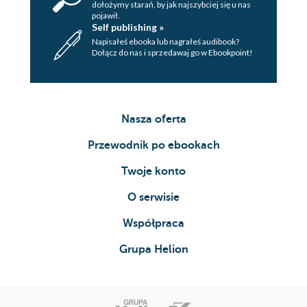
dołożymy starań, by jak najszybciej się u nas
pojawił.
Self publishing »
Napisałeś ebooka lub nagrałeś audibook?
Dołącz do nas i sprzedawaj go w Ebookpoint!
Nasza oferta
Przewodnik po ebookach
Twoje konto
O serwisie
Współpraca
Grupa Helion